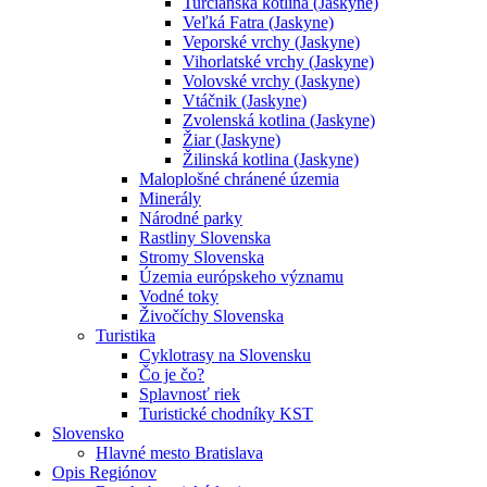
Turčianska kotlina (Jaskyne)
Veľká Fatra (Jaskyne)
Veporské vrchy (Jaskyne)
Vihorlatské vrchy (Jaskyne)
Volovské vrchy (Jaskyne)
Vtáčnik (Jaskyne)
Zvolenská kotlina (Jaskyne)
Žiar (Jaskyne)
Žilinská kotlina (Jaskyne)
Maloplošné chránené územia
Minerály
Národné parky
Rastliny Slovenska
Stromy Slovenska
Územia európskeho významu
Vodné toky
Živočíchy Slovenska
Turistika
Cyklotrasy na Slovensku
Čo je čo?
Splavnosť riek
Turistické chodníky KST
Slovensko
Hlavné mesto Bratislava
Opis Regiónov