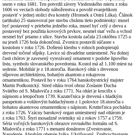
snem v roku 1681. Ten potvrdil závery Viedenského mieru z roku
1606 vo veciach slobody náboženstva a povolil evanjelikom
postaviť v jednej stolici dva kostoly (Hronsek a Ostrá Lúka). Článok
(artikula) 25 stanovoval pre stavbu chrámu tieto podmienky: musel
byť postavený v priebehu jedného roka, musel byť celý z dreva a
postavený bez použitia kovových prvkov, nesmel mať vežu a vchod
nesmel byť priamo z ulice. Stavba kostola začala 23.októbra 1725 a
na jeseň 1726 bola dokončená. Zvonicu postavili súčasne s
kostolom v roku 1726. Doštenú klenbu v rohoch podopierajú
drevené točené stĺpiky. Lavice sú divadelne umiestnené. Na dolnej
časti chórov je zavesený vyrezávaný ornament v podobe lipového
listu, symbolu slovanského povedomia. Kostol má až 1.100 miest na
sedenie. Mobiliár je z 18.storočia. Barokový oltár s drevenou
stĺpovou architektúrou, bohatým akantom a rokajovou
ornamentikou. Postavil ho v roku 1764 banskobystrický majster
Martin Podkonický. Stred oltára tvorí obraz Zoslanie Ducha
Svätého od S. Mialoviča z roku 1771. Na oltári je krucifix s
nápisom a letopočtom 1739. Kazateľnica je drevená s hladkým
parapetom a volútovým baldachýnom z 1.polovice 18.storočia s
bohatou akantovou ornamentikou s nápisom. Krstiteľnica pochádza
z roku 1726. Vzácny barokový organ umiestnený nad oltárom je
z roku 1763. Štyri mosadzné svietniky sú z rokov 1757 a 1759.
Séria voľných barokových obrazov rovnakého formátu od S.
Mialoviča z roku 1771 s menami donátorov (Zvestovanie,
Narodenie, Abrahám obetuje Izáka, Ukrižovaný, Zmŕtvychvstanie,