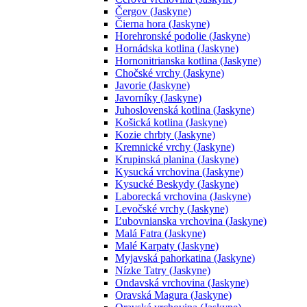
Čergov (Jaskyne)
Čierna hora (Jaskyne)
Horehronské podolie (Jaskyne)
Hornádska kotlina (Jaskyne)
Hornonitrianska kotlina (Jaskyne)
Chočské vrchy (Jaskyne)
Javorie (Jaskyne)
Javorníky (Jaskyne)
Juhoslovenská kotlina (Jaskyne)
Košická kotlina (Jaskyne)
Kozie chrbty (Jaskyne)
Kremnické vrchy (Jaskyne)
Krupinská planina (Jaskyne)
Kysucká vrchovina (Jaskyne)
Kysucké Beskydy (Jaskyne)
Laborecká vrchovina (Jaskyne)
Levočské vrchy (Jaskyne)
Ľubovnianska vrchovina (Jaskyne)
Malá Fatra (Jaskyne)
Malé Karpaty (Jaskyne)
Myjavská pahorkatina (Jaskyne)
Nízke Tatry (Jaskyne)
Ondavská vrchovina (Jaskyne)
Oravská Magura (Jaskyne)