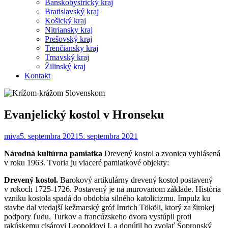
Banskobystrický kraj
Bratislavský kraj
Košický kraj
Nitriansky kraj
Prešovský kraj
Trenčiansky kraj
Trnavský kraj
Žilinský kraj
Kontakt
Evanjelický kostol v Hronseku
miva
5. septembra 2021
5. septembra 2021
Národná kultúrna pamiatka
Drevený kostol a zvonica vyhlásená
v roku 1963. Tvoria ju viaceré pamiatkové objekty:
Drevený kostol.
Barokový artikulárny drevený kostol postavený
v rokoch 1725-1726. Postavený je na murovanom základe. História
vzniku kostola spadá do obdobia silného katolicizmu. Impulz ku
stavbe dal vtedajší kežmarský gróf Imrich Tököli, ktorý za širokej
podpory ľudu, Turkov a francúzskeho dvora vystúpil proti
rakúskemu cisárovi Leopoldovi I. a donútil ho zvolať Šopronský