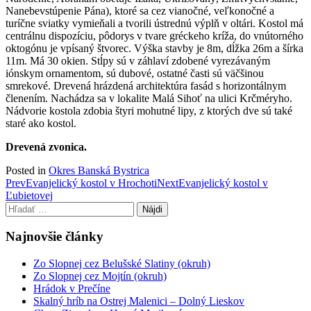
Nanebevstúpenie Pána), ktoré sa cez vianočné, veľkonočné a
turíčne sviatky vymieňali a tvorili ústrednú výplň v oltári. Kostol má
centrálnu dispozíciu, pôdorys v tvare gréckeho kríža, do vnútorného
oktogónu je vpísaný štvorec. Výška stavby je 8m, dĺžka 26m a šírka
11m. Má 30 okien. Stĺpy sú v záhlaví zdobené vyrezávaným
iónskym ornamentom, sú dubové, ostatné časti sú väčšinou
smrekové. Drevená hrázdená architektúra fasád s horizontálnym
členením. Nachádza sa v lokalite Malá Sihoť na ulici Krčméryho.
Nádvorie kostola zdobia štyri mohutné lipy, z ktorých dve sú také
staré ako kostol.
Drevená zvonica.
Posted in
Okres Banská Bystrica
Post
Prev
Evanjelický kostol v Hrochoti
Next
Evanjelický kostol v
Ľubietovej
navigation
Hľadať:
Najnovšie články
Zo Slopnej cez Belušské Slatiny (okruh)
Zo Slopnej cez Mojtín (okruh)
Hrádok v Prečíne
Skalný hríb na Ostrej Malenici – Dolný Lieskov