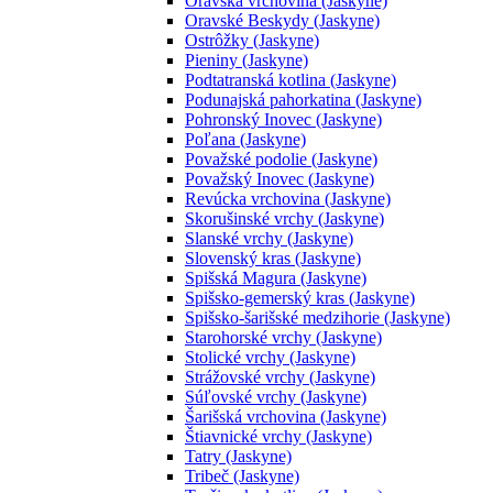
Oravská vrchovina (Jaskyne)
Oravské Beskydy (Jaskyne)
Ostrôžky (Jaskyne)
Pieniny (Jaskyne)
Podtatranská kotlina (Jaskyne)
Podunajská pahorkatina (Jaskyne)
Pohronský Inovec (Jaskyne)
Poľana (Jaskyne)
Považské podolie (Jaskyne)
Považský Inovec (Jaskyne)
Revúcka vrchovina (Jaskyne)
Skorušinské vrchy (Jaskyne)
Slanské vrchy (Jaskyne)
Slovenský kras (Jaskyne)
Spišská Magura (Jaskyne)
Spišsko-gemerský kras (Jaskyne)
Spišsko-šarišské medzihorie (Jaskyne)
Starohorské vrchy (Jaskyne)
Stolické vrchy (Jaskyne)
Strážovské vrchy (Jaskyne)
Súľovské vrchy (Jaskyne)
Šarišská vrchovina (Jaskyne)
Štiavnické vrchy (Jaskyne)
Tatry (Jaskyne)
Tribeč (Jaskyne)