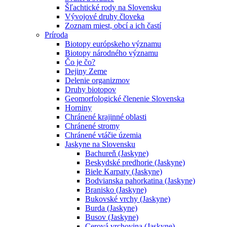
Šľachtické rody na Slovensku
Vývojové druhy človeka
Zoznam miest, obcí a ich častí
Príroda
Biotopy európskeho významu
Biotopy národného významu
Čo je čo?
Dejiny Zeme
Delenie organizmov
Druhy biotopov
Geomorfologické členenie Slovenska
Horniny
Chránené krajinné oblasti
Chránené stromy
Chránené vtáčie územia
Jaskyne na Slovensku
Bachureň (Jaskyne)
Beskydské predhorie (Jaskyne)
Biele Karpaty (Jaskyne)
Bodvianska pahorkatina (Jaskyne)
Branisko (Jaskyne)
Bukovské vrchy (Jaskyne)
Burda (Jaskyne)
Busov (Jaskyne)
Cerová vrchovina (Jaskyne)