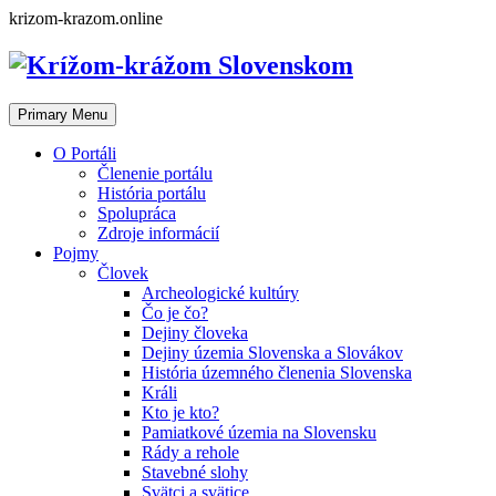
Skip
krizom-krazom.online
to
content
Primary Menu
O Portáli
Členenie portálu
História portálu
Spolupráca
Zdroje informácií
Pojmy
Človek
Archeologické kultúry
Čo je čo?
Dejiny človeka
Dejiny územia Slovenska a Slovákov
História územného členenia Slovenska
Králi
Kto je kto?
Pamiatkové územia na Slovensku
Rády a rehole
Stavebné slohy
Svätci a svätice