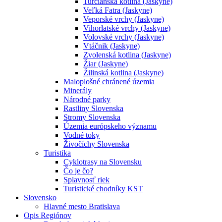
Turčianska kotlina (Jaskyne)
Veľká Fatra (Jaskyne)
Veporské vrchy (Jaskyne)
Vihorlatské vrchy (Jaskyne)
Volovské vrchy (Jaskyne)
Vtáčnik (Jaskyne)
Zvolenská kotlina (Jaskyne)
Žiar (Jaskyne)
Žilinská kotlina (Jaskyne)
Maloplošné chránené územia
Minerály
Národné parky
Rastliny Slovenska
Stromy Slovenska
Územia európskeho významu
Vodné toky
Živočíchy Slovenska
Turistika
Cyklotrasy na Slovensku
Čo je čo?
Splavnosť riek
Turistické chodníky KST
Slovensko
Hlavné mesto Bratislava
Opis Regiónov