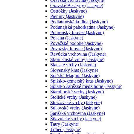
Oravská vrchovina (Jaskyne)
Oravské Beskydy (Jaskyne)
Ostrôžky (Jaskyne)
Pieniny (Jaskyne)
Podtatranská kotlina (Jaskyne)
Podunajská pahorkatina (Jaskyne)
Pohronský Inovec (Jaskyne)
Poľana (Jaskyne)
Považské podolie (Jaskyne)
Považský Inovec (Jaskyne)
Revúcka vrchovina (Jaskyne)
Skorušinské vrchy (Jaskyne)
Slanské vrchy (Jaskyne)
Slovenský kras (Jaskyne)
Spišská Magura (Jaskyne)
Spišsko-gemerský kras (Jaskyne)
Spišsko-šarišské medzihorie (Jaskyne)
Starohorské vrchy (Jaskyne)
Stolické vrchy (Jaskyne)
Strážovské vrchy (Jaskyne)
Súľovské vrchy (Jaskyne)
Šarišská vrchovina (Jaskyne)
Štiavnické vrchy (Jaskyne)
Tatry (Jaskyne)
Tribeč (Jaskyne)