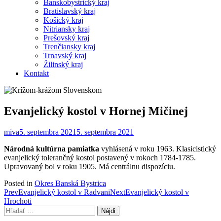
Banskobystrický kraj
Bratislavský kraj
Košický kraj
Nitriansky kraj
Prešovský kraj
Trenčiansky kraj
Trnavský kraj
Žilinský kraj
Kontakt
Evanjelický kostol v Hornej Mičinej
miva
5. septembra 2021
5. septembra 2021
Národná kultúrna pamiatka
vyhlásená v roku 1963. Klasicistický
evanjelický tolerančný kostol postavený v rokoch 1784-1785.
Upravovaný bol v roku 1905. Má centrálnu dispozíciu.
Posted in
Okres Banská Bystrica
Post
Prev
Evanjelický kostol v Radvani
Next
Evanjelický kostol v
Hrochoti
navigation
Hľadať: