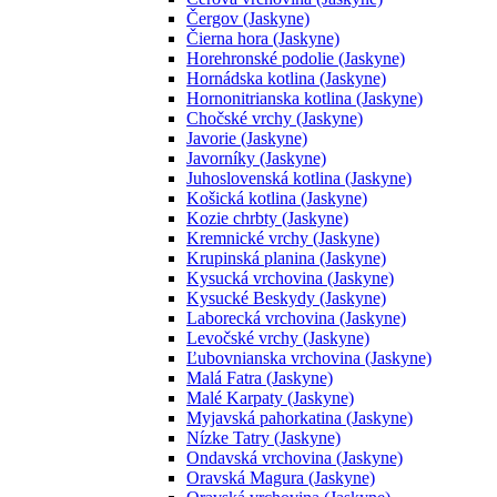
Čergov (Jaskyne)
Čierna hora (Jaskyne)
Horehronské podolie (Jaskyne)
Hornádska kotlina (Jaskyne)
Hornonitrianska kotlina (Jaskyne)
Chočské vrchy (Jaskyne)
Javorie (Jaskyne)
Javorníky (Jaskyne)
Juhoslovenská kotlina (Jaskyne)
Košická kotlina (Jaskyne)
Kozie chrbty (Jaskyne)
Kremnické vrchy (Jaskyne)
Krupinská planina (Jaskyne)
Kysucká vrchovina (Jaskyne)
Kysucké Beskydy (Jaskyne)
Laborecká vrchovina (Jaskyne)
Levočské vrchy (Jaskyne)
Ľubovnianska vrchovina (Jaskyne)
Malá Fatra (Jaskyne)
Malé Karpaty (Jaskyne)
Myjavská pahorkatina (Jaskyne)
Nízke Tatry (Jaskyne)
Ondavská vrchovina (Jaskyne)
Oravská Magura (Jaskyne)