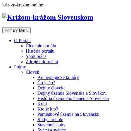
Skip
krizom-krazom.online
to
content
Primary Menu
O Portáli
Členenie portálu
História portálu
Spolupráca
Zdroje informácií
Pojmy
Človek
Archeologické kultúry
Čo je čo?
Dejiny človeka
Dejiny územia Slovenska a Slovákov
História územného členenia Slovenska
Králi
Kto je kto?
Pamiatkové územia na Slovensku
Rády a rehole
Stavebné slohy
Svätci a svätice