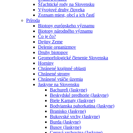
Šľachtické rody na Slovensku
Vývojové druhy človeka
Zoznam miest, obcí a ich častí
Príroda
Biotopy európskeho významu
Biotopy národného významu
Čo je čo?
Dejiny Zeme
Delenie organizmov
Druhy biotopov
Geomorfologické členenie Slovenska
Horniny
Chránené krajinné oblasti
Chránené stromy
Chránené vtáčie územia
Jaskyne na Slovensku
Bachureň (Jaskyne)
Beskydské predhorie (Jaskyne)
Biele Karpaty (Jaskyne)
Bodvianska pahorkatina (Jaskyne)
Branisko (Jaskyne)
Bukovské vrchy (Jaskyne)
Burda (Jaskyne)
Busov (Jaskyne)
Cerová vrchovina (Jaskyne)