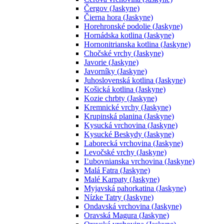
Čergov (Jaskyne)
Čierna hora (Jaskyne)
Horehronské podolie (Jaskyne)
Hornádska kotlina (Jaskyne)
Hornonitrianska kotlina (Jaskyne)
Chočské vrchy (Jaskyne)
Javorie (Jaskyne)
Javorníky (Jaskyne)
Juhoslovenská kotlina (Jaskyne)
Košická kotlina (Jaskyne)
Kozie chrbty (Jaskyne)
Kremnické vrchy (Jaskyne)
Krupinská planina (Jaskyne)
Kysucká vrchovina (Jaskyne)
Kysucké Beskydy (Jaskyne)
Laborecká vrchovina (Jaskyne)
Levočské vrchy (Jaskyne)
Ľubovnianska vrchovina (Jaskyne)
Malá Fatra (Jaskyne)
Malé Karpaty (Jaskyne)
Myjavská pahorkatina (Jaskyne)
Nízke Tatry (Jaskyne)
Ondavská vrchovina (Jaskyne)
Oravská Magura (Jaskyne)