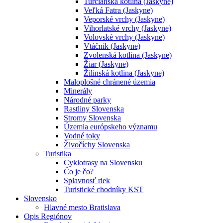
Turčianska kotlina (Jaskyne)
Veľká Fatra (Jaskyne)
Veporské vrchy (Jaskyne)
Vihorlatské vrchy (Jaskyne)
Volovské vrchy (Jaskyne)
Vtáčnik (Jaskyne)
Zvolenská kotlina (Jaskyne)
Žiar (Jaskyne)
Žilinská kotlina (Jaskyne)
Maloplošné chránené územia
Minerály
Národné parky
Rastliny Slovenska
Stromy Slovenska
Územia európskeho významu
Vodné toky
Živočíchy Slovenska
Turistika
Cyklotrasy na Slovensku
Čo je čo?
Splavnosť riek
Turistické chodníky KST
Slovensko
Hlavné mesto Bratislava
Opis Regiónov