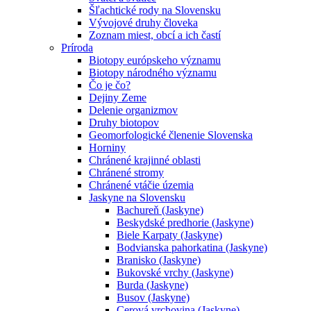
Šľachtické rody na Slovensku
Vývojové druhy človeka
Zoznam miest, obcí a ich častí
Príroda
Biotopy európskeho významu
Biotopy národného významu
Čo je čo?
Dejiny Zeme
Delenie organizmov
Druhy biotopov
Geomorfologické členenie Slovenska
Horniny
Chránené krajinné oblasti
Chránené stromy
Chránené vtáčie územia
Jaskyne na Slovensku
Bachureň (Jaskyne)
Beskydské predhorie (Jaskyne)
Biele Karpaty (Jaskyne)
Bodvianska pahorkatina (Jaskyne)
Branisko (Jaskyne)
Bukovské vrchy (Jaskyne)
Burda (Jaskyne)
Busov (Jaskyne)
Cerová vrchovina (Jaskyne)