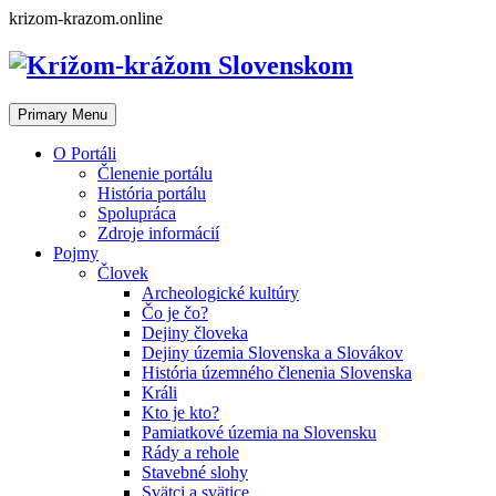
Skip
krizom-krazom.online
to
content
Primary Menu
O Portáli
Členenie portálu
História portálu
Spolupráca
Zdroje informácií
Pojmy
Človek
Archeologické kultúry
Čo je čo?
Dejiny človeka
Dejiny územia Slovenska a Slovákov
História územného členenia Slovenska
Králi
Kto je kto?
Pamiatkové územia na Slovensku
Rády a rehole
Stavebné slohy
Svätci a svätice