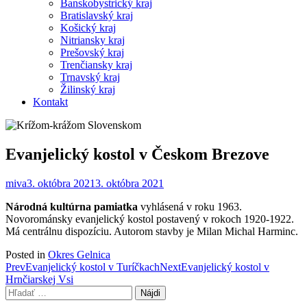
Banskobystrický kraj
Bratislavský kraj
Košický kraj
Nitriansky kraj
Prešovský kraj
Trenčiansky kraj
Trnavský kraj
Žilinský kraj
Kontakt
Evanjelický kostol v Českom Brezove
miva
3. októbra 2021
3. októbra 2021
Národná kultúrna pamiatka
vyhlásená v roku 1963.
Novorománsky evanjelický kostol postavený v rokoch 1920-1922.
Má centrálnu dispozíciu. Autorom stavby je Milan Michal Harminc.
Posted in
Okres Gelnica
Post
Prev
Evanjelický kostol v Turíčkach
Next
Evanjelický kostol v
Hrnčiarskej Vsi
navigation
Hľadať: