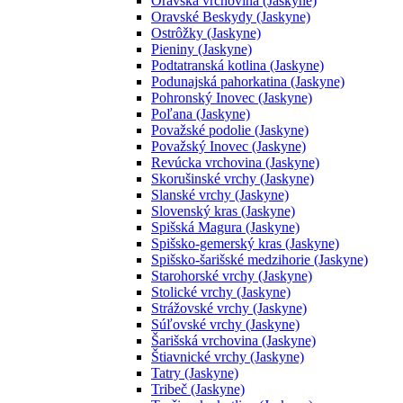
Oravská vrchovina (Jaskyne)
Oravské Beskydy (Jaskyne)
Ostrôžky (Jaskyne)
Pieniny (Jaskyne)
Podtatranská kotlina (Jaskyne)
Podunajská pahorkatina (Jaskyne)
Pohronský Inovec (Jaskyne)
Poľana (Jaskyne)
Považské podolie (Jaskyne)
Považský Inovec (Jaskyne)
Revúcka vrchovina (Jaskyne)
Skorušinské vrchy (Jaskyne)
Slanské vrchy (Jaskyne)
Slovenský kras (Jaskyne)
Spišská Magura (Jaskyne)
Spišsko-gemerský kras (Jaskyne)
Spišsko-šarišské medzihorie (Jaskyne)
Starohorské vrchy (Jaskyne)
Stolické vrchy (Jaskyne)
Strážovské vrchy (Jaskyne)
Súľovské vrchy (Jaskyne)
Šarišská vrchovina (Jaskyne)
Štiavnické vrchy (Jaskyne)
Tatry (Jaskyne)
Tribeč (Jaskyne)