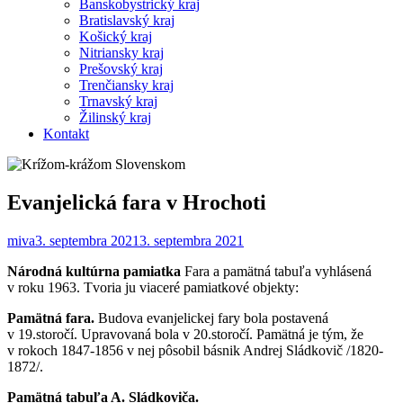
Banskobystrický kraj
Bratislavský kraj
Košický kraj
Nitriansky kraj
Prešovský kraj
Trenčiansky kraj
Trnavský kraj
Žilinský kraj
Kontakt
Evanjelická fara v Hrochoti
miva
3. septembra 2021
3. septembra 2021
Národná kultúrna pamiatka
Fara a pamätná tabuľa vyhlásená
v roku 1963. Tvoria ju viaceré pamiatkové objekty:
Pamätná fara.
Budova evanjelickej fary bola postavená
v 19.storočí. Upravovaná bola v 20.storočí. Pamätná je tým, že
v rokoch 1847-1856 v nej pôsobil básnik Andrej Sládkovič /1820-
1872/.
Pamätná tabuľa A. Sládkoviča.