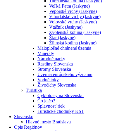
Turčianska kotlina (Jaskyne)
Veľká Fatra (Jaskyne)
Veporské vrchy (Jaskyne)
Vihorlatské vrchy (Jaskyne)
Volovské vrchy (Jaskyne)
Vtáčnik (Jaskyne)
Zvolenská kotlina (Jaskyne)
Žiar (Jaskyne)
Žilinská kotlina (Jaskyne)
Maloplošné chránené územia
Minerály
Národné parky
Rastliny Slovenska
Stromy Slovenska
Územia európskeho významu
Vodné toky
Živočíchy Slovenska
Turistika
Cyklotrasy na Slovensku
Čo je čo?
Splavnosť riek
Turistické chodníky KST
Slovensko
Hlavné mesto Bratislava
Opis Regiónov