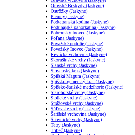
Oravská vrchovina (Jaskyne)
Oravské Beskydy (Jaskyne)
Ostrôžky (Jaskyne)
Pieniny (Jaskyne)
Podtatranská kotlina (Jaskyne)
Podunajská pahorkatina (Jaskyne)
Pohronský Inovec (Jaskyne)
Poľana (Jaskyne)
Považské podolie (Jaskyne)
Považský Inovec (Jaskyne)
Revúcka vrchovina (Jaskyne)
Skorušinské vrchy (Jaskyne)
Slanské vrchy (Jaskyne)
Slovenský kras (Jaskyne)
Spišská Magura (Jaskyne)
Spišsko-gemerský kras (Jaskyne)
Spišsko-šarišské medzihorie (Jaskyne)
Starohorské vrchy (Jaskyne)
Stolické vrchy (Jaskyne)
Strážovské vrchy (Jaskyne)
Súľovské vrchy (Jaskyne)
Šarišská vrchovina (Jaskyne)
Štiavnické vrchy (Jaskyne)
Tatry (Jaskyne)
Tribeč (Jaskyne)