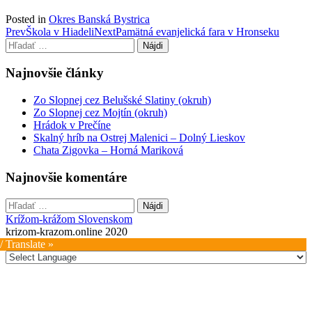
Posted in
Okres Banská Bystrica
Post
Prev
Škola v Hiadeli
Next
Pamätná evanjelická fara v Hronseku
Hľadať:
navigation
Najnovšie články
Zo Slopnej cez Belušské Slatiny (okruh)
Zo Slopnej cez Mojtín (okruh)
Hrádok v Prečíne
Skalný hríb na Ostrej Malenici – Dolný Lieskov
Chata Zigovka – Horná Mariková
Najnovšie komentáre
Hľadať:
Krížom-krážom Slovenskom
krizom-krazom.online 2020
/ Translate »