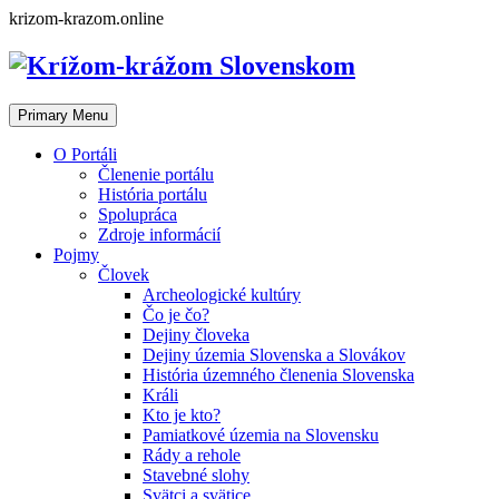
Skip
krizom-krazom.online
to
content
Primary Menu
O Portáli
Členenie portálu
História portálu
Spolupráca
Zdroje informácií
Pojmy
Človek
Archeologické kultúry
Čo je čo?
Dejiny človeka
Dejiny územia Slovenska a Slovákov
História územného členenia Slovenska
Králi
Kto je kto?
Pamiatkové územia na Slovensku
Rády a rehole
Stavebné slohy
Svätci a svätice