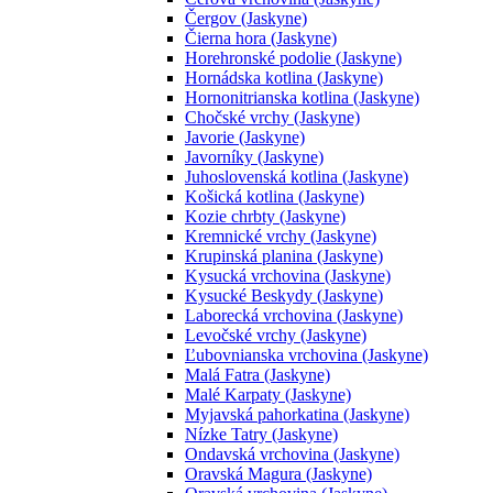
Čergov (Jaskyne)
Čierna hora (Jaskyne)
Horehronské podolie (Jaskyne)
Hornádska kotlina (Jaskyne)
Hornonitrianska kotlina (Jaskyne)
Chočské vrchy (Jaskyne)
Javorie (Jaskyne)
Javorníky (Jaskyne)
Juhoslovenská kotlina (Jaskyne)
Košická kotlina (Jaskyne)
Kozie chrbty (Jaskyne)
Kremnické vrchy (Jaskyne)
Krupinská planina (Jaskyne)
Kysucká vrchovina (Jaskyne)
Kysucké Beskydy (Jaskyne)
Laborecká vrchovina (Jaskyne)
Levočské vrchy (Jaskyne)
Ľubovnianska vrchovina (Jaskyne)
Malá Fatra (Jaskyne)
Malé Karpaty (Jaskyne)
Myjavská pahorkatina (Jaskyne)
Nízke Tatry (Jaskyne)
Ondavská vrchovina (Jaskyne)
Oravská Magura (Jaskyne)