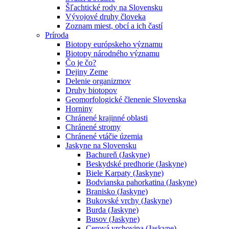
Šľachtické rody na Slovensku
Vývojové druhy človeka
Zoznam miest, obcí a ich častí
Príroda
Biotopy európskeho významu
Biotopy národného významu
Čo je čo?
Dejiny Zeme
Delenie organizmov
Druhy biotopov
Geomorfologické členenie Slovenska
Horniny
Chránené krajinné oblasti
Chránené stromy
Chránené vtáčie územia
Jaskyne na Slovensku
Bachureň (Jaskyne)
Beskydské predhorie (Jaskyne)
Biele Karpaty (Jaskyne)
Bodvianska pahorkatina (Jaskyne)
Branisko (Jaskyne)
Bukovské vrchy (Jaskyne)
Burda (Jaskyne)
Busov (Jaskyne)
Cerová vrchovina (Jaskyne)