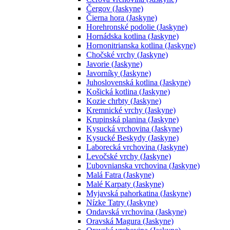
Čergov (Jaskyne)
Čierna hora (Jaskyne)
Horehronské podolie (Jaskyne)
Hornádska kotlina (Jaskyne)
Hornonitrianska kotlina (Jaskyne)
Chočské vrchy (Jaskyne)
Javorie (Jaskyne)
Javorníky (Jaskyne)
Juhoslovenská kotlina (Jaskyne)
Košická kotlina (Jaskyne)
Kozie chrbty (Jaskyne)
Kremnické vrchy (Jaskyne)
Krupinská planina (Jaskyne)
Kysucká vrchovina (Jaskyne)
Kysucké Beskydy (Jaskyne)
Laborecká vrchovina (Jaskyne)
Levočské vrchy (Jaskyne)
Ľubovnianska vrchovina (Jaskyne)
Malá Fatra (Jaskyne)
Malé Karpaty (Jaskyne)
Myjavská pahorkatina (Jaskyne)
Nízke Tatry (Jaskyne)
Ondavská vrchovina (Jaskyne)
Oravská Magura (Jaskyne)