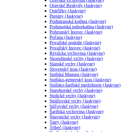
Oravská vrchovina (Jaskyne)
Oravské Beskydy (Jaskyne)
Ostrôžky (Jaskyne)
Pieniny (Jaskyne)
Podtatranská kotlina (Jaskyne)
Podunajská pahorkatina (Jaskyne)
Pohronský Inovec (Jaskyne)
Poľana (Jaskyne)
Považské podolie (Jaskyne)
Považský Inovec (Jaskyne)
Revúcka vrchovina (Jaskyne)
Skorušinské vrchy (Jaskyne)
Slanské vrchy (Jaskyne)
Slovenský kras (Jaskyne)
Spišská Magura (Jaskyne)
Spišsko-gemerský kras (Jaskyne)
Spišsko-šarišské medzihorie (Jaskyne)
Starohorské vrchy (Jaskyne)
Stolické vrchy (Jaskyne)
Strážovské vrchy (Jaskyne)
Súľovské vrchy (Jaskyne)
Šarišská vrchovina (Jaskyne)
Štiavnické vrchy (Jaskyne)
Tatry (Jaskyne)
Tribeč (Jaskyne)