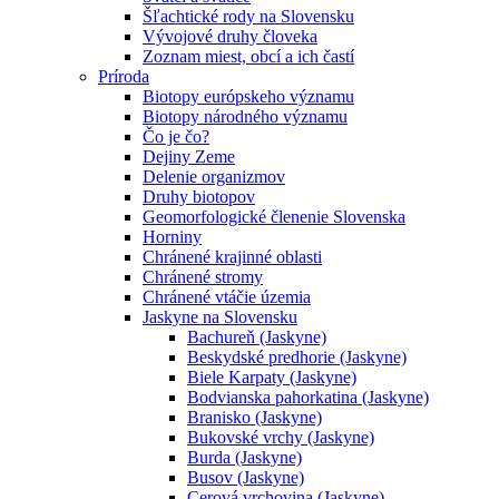
Šľachtické rody na Slovensku
Vývojové druhy človeka
Zoznam miest, obcí a ich častí
Príroda
Biotopy európskeho významu
Biotopy národného významu
Čo je čo?
Dejiny Zeme
Delenie organizmov
Druhy biotopov
Geomorfologické členenie Slovenska
Horniny
Chránené krajinné oblasti
Chránené stromy
Chránené vtáčie územia
Jaskyne na Slovensku
Bachureň (Jaskyne)
Beskydské predhorie (Jaskyne)
Biele Karpaty (Jaskyne)
Bodvianska pahorkatina (Jaskyne)
Branisko (Jaskyne)
Bukovské vrchy (Jaskyne)
Burda (Jaskyne)
Busov (Jaskyne)
Cerová vrchovina (Jaskyne)