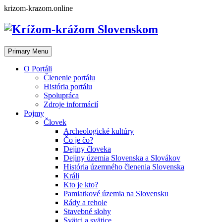
Skip
krizom-krazom.online
to
content
Primary Menu
O Portáli
Členenie portálu
História portálu
Spolupráca
Zdroje informácií
Pojmy
Človek
Archeologické kultúry
Čo je čo?
Dejiny človeka
Dejiny územia Slovenska a Slovákov
História územného členenia Slovenska
Králi
Kto je kto?
Pamiatkové územia na Slovensku
Rády a rehole
Stavebné slohy
Svätci a svätice