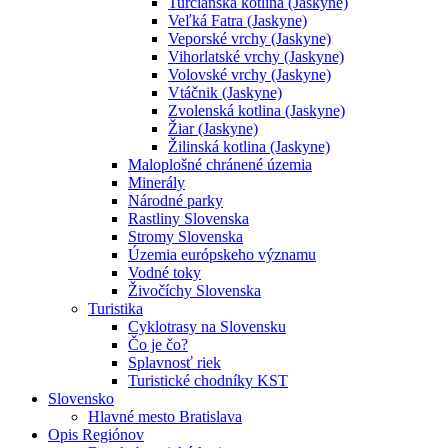
Turčianska kotlina (Jaskyne)
Veľká Fatra (Jaskyne)
Veporské vrchy (Jaskyne)
Vihorlatské vrchy (Jaskyne)
Volovské vrchy (Jaskyne)
Vtáčnik (Jaskyne)
Zvolenská kotlina (Jaskyne)
Žiar (Jaskyne)
Žilinská kotlina (Jaskyne)
Maloplošné chránené územia
Minerály
Národné parky
Rastliny Slovenska
Stromy Slovenska
Územia európskeho významu
Vodné toky
Živočíchy Slovenska
Turistika
Cyklotrasy na Slovensku
Čo je čo?
Splavnosť riek
Turistické chodníky KST
Slovensko
Hlavné mesto Bratislava
Opis Regiónov