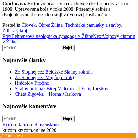
Ciachovňa.
Historizujúca stavba ciachovne elektromerov z roku
1908. Upravovaná bola v roku 2008. Prízemný solitér s
dvojtraktovou dispozíciou stojí v dvorovej časti areálu.
Posted in
Človek
,
Okres Žilina
,
Technické pamiatky a stavby
,
Žilinský kraj
Post
Prev
Behrensova neologická synagóga v Žiline
Next
Vojnový cintorín
v Žiline
navigation
Hľadať:
Najnovšie články
Zo Slopnej cez Belušské Slatiny (okruh)
Zo Slopnej cez Mojtín (okruh)
Hrádok v Prečíne
Skalný hríb na Ostrej Malenici – Dolný Lieskov
Chata Zigovka – Horná Mariková
Najnovšie komentáre
Hľadať:
Krížom-krážom Slovenskom
krizom-krazom.online 2020
/ Translate »