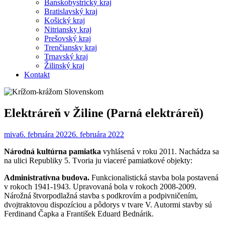
Banskobystrický kraj
Bratislavský kraj
Košický kraj
Nitriansky kraj
Prešovský kraj
Trenčiansky kraj
Trnavský kraj
Žilinský kraj
Kontakt
Elektráreň v Žiline (Parná elektráreň)
miva
6. februára 2022
6. februára 2022
Národná kultúrna pamiatka
vyhlásená v roku 2011. Nachádza sa
na ulici Republiky 5. Tvoria ju viaceré pamiatkové objekty:
Administratívna budova.
Funkcionalistická stavba bola postavená
v rokoch 1941-1943. Upravovaná bola v rokoch 2008-2009.
Nárožná štvorpodlažná stavba s podkrovím a podpivničením,
dvojtraktovou dispozíciou a pôdorys v tvare V. Autormi stavby sú
Ferdinand Čapka a František Eduard Bednárik.