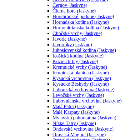
Čergov (Jaskyne)
Čierna hora (Jaskyne)
Horehronské podolie (Jaskyne)
Hornádska kotlina (Jaskyne)
Hornonitrianska kotlina (Jaskyne)
Chočské vrchy (Jaskyne)
Javorie (Jaskyne)
Javorníky (Jaskyne)
Juhoslovenská kotlina (Jaskyne)
Košická kotlina (Jaskyne)
Kozie chrbty (Jaskyne)
Kremnické vrchy (Jaskyne)
Krupinská planina (Jaskyne)
Kysucká vrchovina (Jaskyne)
Kysucké Beskydy (Jaskyne)
Laborecká vrchovina (Jaskyne)
Levočské vrchy (Jaskyne)
Ľubovnianska vrchovina (Jaskyne)
Malá Fatra (Jaskyne)
Malé Karpaty (Jaskyne)
Myjavská pahorkatina (Jaskyne)
Nízke Tatry (Jaskyne)
Ondavská vrchovina (Jaskyne)
Oravská Magura (Jaskyne)