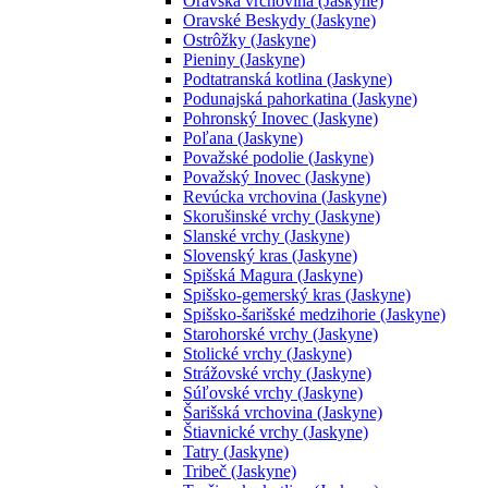
Oravská vrchovina (Jaskyne)
Oravské Beskydy (Jaskyne)
Ostrôžky (Jaskyne)
Pieniny (Jaskyne)
Podtatranská kotlina (Jaskyne)
Podunajská pahorkatina (Jaskyne)
Pohronský Inovec (Jaskyne)
Poľana (Jaskyne)
Považské podolie (Jaskyne)
Považský Inovec (Jaskyne)
Revúcka vrchovina (Jaskyne)
Skorušinské vrchy (Jaskyne)
Slanské vrchy (Jaskyne)
Slovenský kras (Jaskyne)
Spišská Magura (Jaskyne)
Spišsko-gemerský kras (Jaskyne)
Spišsko-šarišské medzihorie (Jaskyne)
Starohorské vrchy (Jaskyne)
Stolické vrchy (Jaskyne)
Strážovské vrchy (Jaskyne)
Súľovské vrchy (Jaskyne)
Šarišská vrchovina (Jaskyne)
Štiavnické vrchy (Jaskyne)
Tatry (Jaskyne)
Tribeč (Jaskyne)