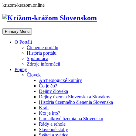
Skip
krizom-krazom.online
to
content
Primary Menu
O Portáli
Členenie portálu
História portálu
Spolupráca
Zdroje informácií
Pojmy
Človek
Archeologické kultúry
Čo je čo?
Dejiny človeka
Dejiny územia Slovenska a Slovákov
História územného členenia Slovenska
Králi
Kto je kto?
Pamiatkové územia na Slovensku
Rády a rehole
Stavebné slohy
Svätci a svätice