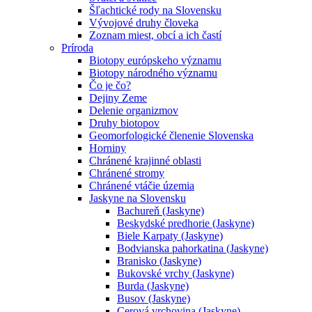
Šľachtické rody na Slovensku
Vývojové druhy človeka
Zoznam miest, obcí a ich častí
Príroda
Biotopy európskeho významu
Biotopy národného významu
Čo je čo?
Dejiny Zeme
Delenie organizmov
Druhy biotopov
Geomorfologické členenie Slovenska
Horniny
Chránené krajinné oblasti
Chránené stromy
Chránené vtáčie územia
Jaskyne na Slovensku
Bachureň (Jaskyne)
Beskydské predhorie (Jaskyne)
Biele Karpaty (Jaskyne)
Bodvianska pahorkatina (Jaskyne)
Branisko (Jaskyne)
Bukovské vrchy (Jaskyne)
Burda (Jaskyne)
Busov (Jaskyne)
Cerová vrchovina (Jaskyne)