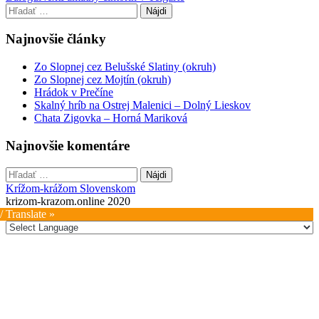
navigation
Hľadať:
Najnovšie články
Zo Slopnej cez Belušské Slatiny (okruh)
Zo Slopnej cez Mojtín (okruh)
Hrádok v Prečíne
Skalný hríb na Ostrej Malenici – Dolný Lieskov
Chata Zigovka – Horná Mariková
Najnovšie komentáre
Hľadať:
Krížom-krážom Slovenskom
krizom-krazom.online 2020
/ Translate »