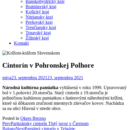
Banskobystrický kraj
Bratislavský kraj
Košický kraj
Nitriansky kraj
Prešovský kraj
Trenčiansky kraj
Trnavský kraj
Žilinský kraj
Kontakt
Cintorín v Pohronskej Polhore
miva
23. septembra 2021
23. septembra 2021
Národná kultúrna pamiatka
vyhlásená v roku 1999. Upravovaný
bol v 1.polovici 20.storočia. Starý cintorín z 19.storočia je
jedinečnou kultúrnou pamiatkou s liatinovými náhrobnými krížmi,
ktoré sú dôkazom zručnosti miestnych zlievačov kovov. Nachádza
sa na ulici Hlavná v strede obce.
Posted in
Okres Brezno
Post
Prev
Partizánsky cintorín Tlstý javor v Čiernom
Balogu
Next
Pamätný cintorín v Telgárte