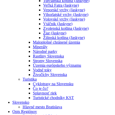
Turčianska kotlina (Jaskyne)
Veľká Fatra (Jaskyne)
Veporské vrchy (Jaskyne)
Vihorlatské vrchy (Jaskyne)
Volovské vrchy (Jaskyne)
Vtáčnik (Jaskyne)
Zvolenská kotlina (Jaskyne)
Žiar (Jaskyne)
Žilinská kotlina (Jaskyne)
Maloplošné chránené územia
Minerály
Národné parky
Rastliny Slovenska
Stromy Slovenska
Územia európskeho významu
Vodné toky
Živočíchy Slovenska
Turistika
Cyklotrasy na Slovensku
Čo je čo?
Splavnosť riek
Turistické chodníky KST
Slovensko
Hlavné mesto Bratislava
Opis Regiónov