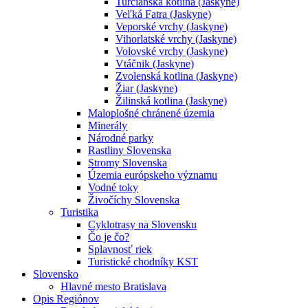
Turčianska kotlina (Jaskyne)
Veľká Fatra (Jaskyne)
Veporské vrchy (Jaskyne)
Vihorlatské vrchy (Jaskyne)
Volovské vrchy (Jaskyne)
Vtáčnik (Jaskyne)
Zvolenská kotlina (Jaskyne)
Žiar (Jaskyne)
Žilinská kotlina (Jaskyne)
Maloplošné chránené územia
Minerály
Národné parky
Rastliny Slovenska
Stromy Slovenska
Územia európskeho významu
Vodné toky
Živočíchy Slovenska
Turistika
Cyklotrasy na Slovensku
Čo je čo?
Splavnosť riek
Turistické chodníky KST
Slovensko
Hlavné mesto Bratislava
Opis Regiónov