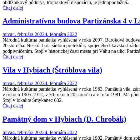
obdĺžnikový pôdorys, trojtraktovú dispozíciu, je jednopodlažná...
Čítaj ďalej
Administratívna budova Partizánska 4 v 
miva
4. februára 2022
4. februára 2022
Národná kultúrna pamiatka vyhlásená v roku 2007. Baroková budova 
20.storočia. Neskôr bola sídlom prefektúry spojeného likavsko-hrádo
podpivničením. Stojí v historickej časti mesta pri Váhu na ulici Parti
Čítaj ďalej
Vila v Hybiach (Štróblova vila)
miva
4. februára 2022
4. februára 2022
Národná kultúrna pamiatka vyhlásená v roku 1963. Pamätná vila, zám
v rokoch 1905-1912, v 30.rokoch 20.storočia a v roku 1981. Má pôdo
Stojí v lokalite Šmykanec 632.
Čítaj ďalej
Pamätný dom v Hybiach (D. Chrobák)
miva
4. februára 2022
4. februára 2022
Národná kultúrna pamiatka vyhlásená v roku 1982. Pamätný dom spi