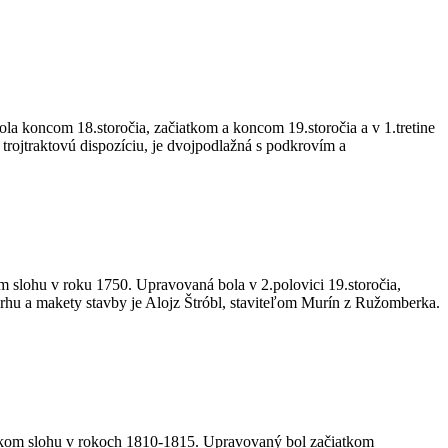
 koncom 18.storočia, začiatkom a koncom 19.storočia a v 1.tretine
rojtraktovú dispozíciu, je dvojpodlažná s podkrovím a
 slohu v roku 1750. Upravovaná bola v 2.polovici 19.storočia,
rhu a makety stavby je Alojz Štróbl, staviteľom Murín z Ružomberka.
ickom slohu v rokoch 1810-1815. Upravovaný bol začiatkom