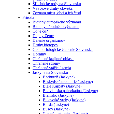
Šľachtické rody na Slovensku
Vývojové druhy človeka
Zoznam miest, obcí a ich častí
Príroda
Biotopy európskeho významu
Biotopy národného významu
Čo je čo?
Dejiny Zeme
Delenie organizmov
Druhy biotopov
Geomorfologické členenie Slovenska
Horniny
Chránené krajinné oblasti
Chránené stromy
Chránené vtáčie územia
Jaskyne na Slovensku
Bachureň (Jaskyne)
Beskydské predhorie (Jaskyne)
Biele Karpaty (Jaskyne)
Bodvianska pahorkatina (Jaskyne)
Branisko (Jaskyne)
Bukovské vrchy (Jaskyne)
Burda (Jaskyne)
Busov (Jaskyne)
Cerová vrchovina (Jaskyne)