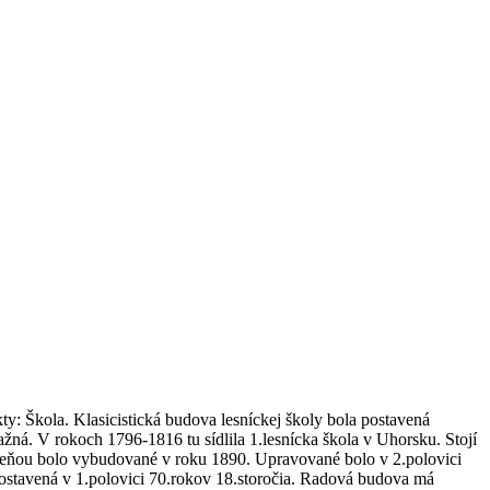
y: Škola. Klasicistická budova lesníckej školy bola postavená
žná. V rokoch 1796-1816 tu sídlila 1.lesnícka škola v Uhorsku. Stojí
zeleňou bolo vybudované v roku 1890. Upravované bolo v 2.polovici
postavená v 1.polovici 70.rokov 18.storočia. Radová budova má