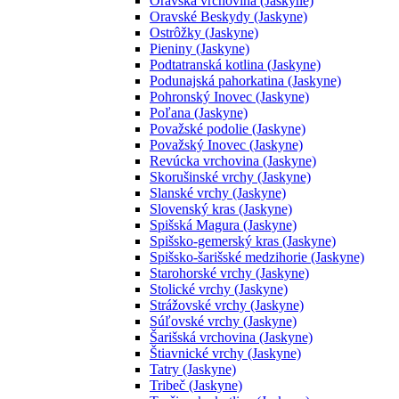
Oravská vrchovina (Jaskyne)
Oravské Beskydy (Jaskyne)
Ostrôžky (Jaskyne)
Pieniny (Jaskyne)
Podtatranská kotlina (Jaskyne)
Podunajská pahorkatina (Jaskyne)
Pohronský Inovec (Jaskyne)
Poľana (Jaskyne)
Považské podolie (Jaskyne)
Považský Inovec (Jaskyne)
Revúcka vrchovina (Jaskyne)
Skorušinské vrchy (Jaskyne)
Slanské vrchy (Jaskyne)
Slovenský kras (Jaskyne)
Spišská Magura (Jaskyne)
Spišsko-gemerský kras (Jaskyne)
Spišsko-šarišské medzihorie (Jaskyne)
Starohorské vrchy (Jaskyne)
Stolické vrchy (Jaskyne)
Strážovské vrchy (Jaskyne)
Súľovské vrchy (Jaskyne)
Šarišská vrchovina (Jaskyne)
Štiavnické vrchy (Jaskyne)
Tatry (Jaskyne)
Tribeč (Jaskyne)