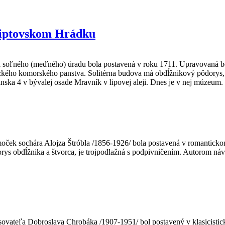
Liptovskom Hrádku
soľného (meďného) úradu bola postavená v roku 1711. Upravovaná bola
ckého komorského panstva. Solitérna budova má obdĺžnikový pôdorys, t
zánska 4 v bývalej osade Mravník v lipovej aleji. Dnes je v nej múzeum.
oček sochára Alojza Štróbla /1856-1926/ bola postavená v romantickom
rys obdĺžnika a štvorca, je trojpodlažná s podpivničením. Autorom náv
sovateľa Dobroslava Chrobáka /1907-1951/ bol postavený v klasicist