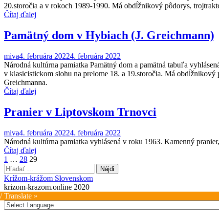
20.storočia a v rokoch 1989-1990. Má obdĺžnikový pôdorys, trojtrakt
Čítaj ďalej
Pamätný dom v Hybiach (J. Greichmann)
miva
4. februára 2022
4. februára 2022
Národná kultúrna pamiatka Pamätný dom a pamätná tabuľa vyhlásená
v klasicistickom slohu na prelome 18. a 19.storočia. Má obdĺžnikový
Greichmanna.
Čítaj ďalej
Pranier v Liptovskom Trnovci
miva
4. februára 2022
4. februára 2022
Národná kultúrna pamiatka vyhlásená v roku 1963. Kamenný pranier, 
Čítaj ďalej
Stránkovanie
1
…
28
29
Hľadať:
príspevkov
Krížom-krážom Slovenskom
krizom-krazom.online 2020
/ Translate »