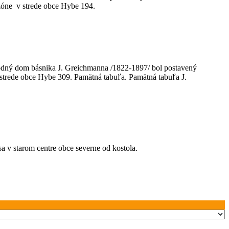
 zóne v strede obce Hybe 194.
odný dom básnika J. Greichmanna /1822-1897/ bol postavený
 strede obce Hybe 309. Pamätná tabuľa. Pamätná tabuľa J.
 v starom centre obce severne od kostola.