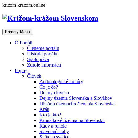
Skip
krizom-krazom.online
to
content
Primary Menu
O Portáli
Členenie portálu
História portálu
Spolupráca
Zdroje informácií
Pojmy
Človek
Archeologické kultúry
Čo je čo?
Dejiny človeka
Dejiny územia Slovenska a Slovákov
História územného členenia Slovenska
Králi
Kto je kto?
Pamiatkové územia na Slovensku
Rády a rehole
Stavebné slohy
Svätci a svätice