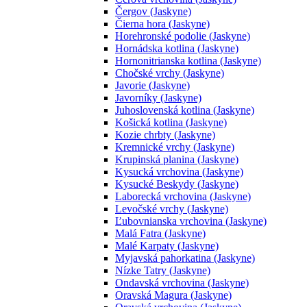
Čergov (Jaskyne)
Čierna hora (Jaskyne)
Horehronské podolie (Jaskyne)
Hornádska kotlina (Jaskyne)
Hornonitrianska kotlina (Jaskyne)
Chočské vrchy (Jaskyne)
Javorie (Jaskyne)
Javorníky (Jaskyne)
Juhoslovenská kotlina (Jaskyne)
Košická kotlina (Jaskyne)
Kozie chrbty (Jaskyne)
Kremnické vrchy (Jaskyne)
Krupinská planina (Jaskyne)
Kysucká vrchovina (Jaskyne)
Kysucké Beskydy (Jaskyne)
Laborecká vrchovina (Jaskyne)
Levočské vrchy (Jaskyne)
Ľubovnianska vrchovina (Jaskyne)
Malá Fatra (Jaskyne)
Malé Karpaty (Jaskyne)
Myjavská pahorkatina (Jaskyne)
Nízke Tatry (Jaskyne)
Ondavská vrchovina (Jaskyne)
Oravská Magura (Jaskyne)