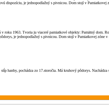
ovú dispozíciu, je jednopodlažný s pivnicou. Dom stojí v Pamiatkovej
 v roku 1963. Tvoria ju viaceré pamiatkové objekty: Pamätný dom. R
 pôdorys, je jednopodlažný s pivnicou. Dom stojí v Pamiatkovej zóne v
stĺp hanby, pochádza zo 17.storočia. Má kruhový pôdorys. Nachádza sa