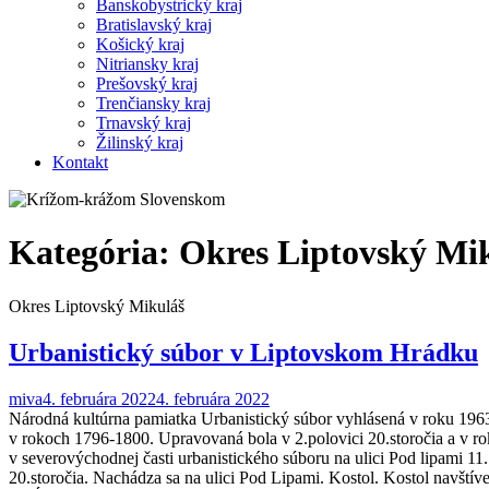
Banskobystrický kraj
Bratislavský kraj
Košický kraj
Nitriansky kraj
Prešovský kraj
Trenčiansky kraj
Trnavský kraj
Žilinský kraj
Kontakt
Kategória:
Okres Liptovský Mi
Okres Liptovský Mikuláš
Urbanistický súbor v Liptovskom Hrádku
miva
4. februára 2022
4. februára 2022
Národná kultúrna pamiatka Urbanistický súbor vyhlásená v roku 1963.
v rokoch 1796-1800. Upravovaná bola v 2.polovici 20.storočia a v rok
v severovýchodnej časti urbanistického súboru na ulici Pod lipami 1
20.storočia. Nachádza sa na ulici Pod Lipami. Kostol. Kostol navští