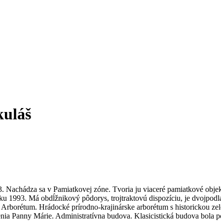
kuláš
 Nachádza sa v Pamiatkovej zóne. Tvoria ju viaceré pamiatkové objekt
u 1993. Má obdĺžnikový pôdorys, trojtraktovú dispozíciu, je dvojpodla
1. Arborétum. Hrádocké prírodno-krajinárske arborétum s historickou 
venia Panny Márie. Administratívna budova. Klasicistická budova bola 