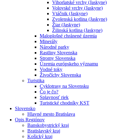
Vihorlatské vrchy (Jaskyne)
Volovské vrchy (Jaskyne)
Vtáčnik (Jaskyne)
Zvolenská kotlina (Jaskyne)
Žiar (Jaskyne)
Žilinská kotlina (Jaskyne)
Maloplošné chránené územia
Minerály
Národné parky
Rastliny Slovenska
Stromy Slovenska
Územia európskeho významu
Vodné toky
Živočíchy Slovenska
Turistika
Cyklotrasy na Slovensku
Čo je čo?
Splavnosť riek
Turistické chodníky KST
Slovensko
Hlavné mesto Bratislava
Opis Regiónov
Banskobystrický kraj
Bratislavský kraj
Košický kraj