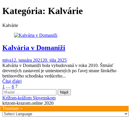
Kategória:
Kalvárie
Kalvárie
Kalvária v Domaniži
miva
12. januára 2021
20. júla 2025
Kalvária v Domaniži bola vybudovaná v roku 2010. Štrnásť
drevených zastavení je umiestnených po ľavej strane širokého
betónového schodiska vedúceho...
Čítaj ďalej
Stránkovanie
1
…
6
7
Hľadať:
príspevkov
Krížom-krážom Slovenskom
krizom-krazom.online 2020
/ Translate »