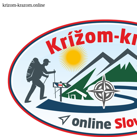
Skip
krizom-krazom.online
to
content