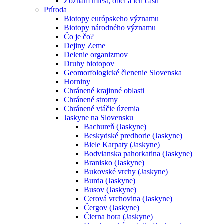
Zoznam miest, obcí a ich častí
Príroda
Biotopy európskeho významu
Biotopy národného významu
Čo je čo?
Dejiny Zeme
Delenie organizmov
Druhy biotopov
Geomorfologické členenie Slovenska
Horniny
Chránené krajinné oblasti
Chránené stromy
Chránené vtáčie územia
Jaskyne na Slovensku
Bachureň (Jaskyne)
Beskydské predhorie (Jaskyne)
Biele Karpaty (Jaskyne)
Bodvianska pahorkatina (Jaskyne)
Branisko (Jaskyne)
Bukovské vrchy (Jaskyne)
Burda (Jaskyne)
Busov (Jaskyne)
Cerová vrchovina (Jaskyne)
Čergov (Jaskyne)
Čierna hora (Jaskyne)