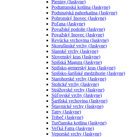
Pieniny (Jaskyne)
Podtatranská kotlina (Jaskyne)
Podunajská pahorkatina (Jaskyne)
Pohronský Inovec (Jaskyne)
Poľana (Jaskyne)
Považské podolie (Jaskyne)
Považský Inovec (Jaskyne)
Revúcka vrchovina (Jaskyne)
Skorušinské vrchy (Jaskyne)
Slanské vrchy (Jaskyne)
Slovenský kras (Jaskyne)
Spišská Magura (Jaskyne)
Spišsko-gemerský kras (Jaskyne)
Spišsko-šarišské medzihorie (Jaskyne)
Starohorské vrchy (Jaskyne)
Stolické vrchy (Jaskyne)
Strážovské vrchy (Jaskyne)
Súľovské vrchy (Jaskyne)
Šarišská vrchovina (Jaskyne)
Štiavnické vrchy (Jaskyne)
Tatry (Jaskyne)
Tribeč (Jaskyne)
Turčianska kotlina (Jaskyne)
Veľká Fatra (Jaskyne)
Veporské vrchy (Jaskyne)