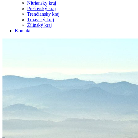
Nitriansky kraj
Prešovský kraj
Trenčiansky kraj
Trnavský kraj
Žilinský kraj
Kontakt