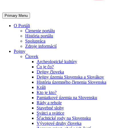
Primary Menu
O Portáli
Členenie portálu
História portálu
Spolupráca
Zdroje informácií
Pojmy
Človek
Archeologické kultúry
Čo je čo?
Dejiny človeka
Dejiny územia Slovenska a Slovákov
História územného členenia Slovenska
Králi
Kto je kto?
Pamiatkové územia na Slovensku
Rády a rehole
Stavebné slohy
Svätci a svätice
Šľachtické rody na Slovensku
Vývojové druhy človeka