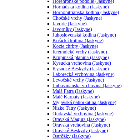
Horehronské podolie (Jaskyne)
Hornádska kotlina (Jaskyne)
Hornonitrianska kotlina (Jaskyne)
Chočské vrchy (Jaskyne)
Javorie (Jaskyne)
Javorníky (Jaskyne)
Juhoslovenská kotlina (Jaskyne)
Košická kotlina (Jaskyne)
Kozie chrbty (Jaskyne)
Kremnické vrchy (Jaskyne)
Krupinská planina (Jaskyne)
Kysucká vrchovina (Jaskyne)
Kysucké Beskydy (Jaskyne)
Laborecká vrchovina (Jaskyne)
Levočské vrchy (Jaskyne)
Ľubovnianska vrchovina (Jaskyne)
Malá Fatra (Jaskyne)
Malé Karpaty (Jaskyne)
Myjavská pahorkatina (Jaskyne)
Nízke Tatry (Jaskyne)
Ondavská vrchovina (Jaskyne)
Oravská Magura (Jaskyne)
Oravská vrchovina (Jaskyne)
Oravské Beskydy (Jaskyne)
Ostrôžky (Jaskyne)