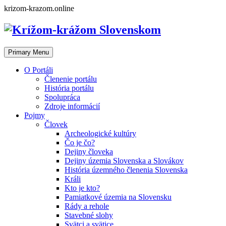
Skip
krizom-krazom.online
to
content
Primary Menu
O Portáli
Členenie portálu
História portálu
Spolupráca
Zdroje informácií
Pojmy
Človek
Archeologické kultúry
Čo je čo?
Dejiny človeka
Dejiny územia Slovenska a Slovákov
História územného členenia Slovenska
Králi
Kto je kto?
Pamiatkové územia na Slovensku
Rády a rehole
Stavebné slohy
Svätci a svätice