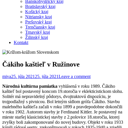
Banskobystrický kraj
Bratislavský kraj
Košický kraj
Nitriansky kraj
Prešovský kraj
Trenčiansky kraj
Trnavský kraj
Žilinský kraj
Kontakt
Čákiho kaštieľ v Ružinove
miva
25. júla 2021
25. júla 2021
Leave a comment
Národná kultúrna pamiatka
vyhlásená v roku 1989. Čákiho
kaštieľ bol postavený koncom 19.storočia v eklekticistickom slohu.
Solitér má nepravidelný pôdorys, dvojtraktovú dispozíciu, je
trojpodlažný s pivnicou. Bol letným sídlom grófa Čákiho. Stavbu
malebného kaštieľa začali v roku 1899 a pravdepodobne dokončili
v roku 1902. Autorom stavby je Ferdinand Kittler. Je postavený na
mieste staršej klasicistickej stavby z 2.polovice 18.storočia, ktorej
zvyšky boli zakomponované do novej budovy. Objekt v roku 1933
kúpili rádové sestry, zrekonštruovali v rokoch 1935-1940 a zriadili