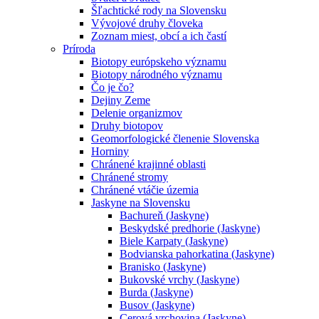
Šľachtické rody na Slovensku
Vývojové druhy človeka
Zoznam miest, obcí a ich častí
Príroda
Biotopy európskeho významu
Biotopy národného významu
Čo je čo?
Dejiny Zeme
Delenie organizmov
Druhy biotopov
Geomorfologické členenie Slovenska
Horniny
Chránené krajinné oblasti
Chránené stromy
Chránené vtáčie územia
Jaskyne na Slovensku
Bachureň (Jaskyne)
Beskydské predhorie (Jaskyne)
Biele Karpaty (Jaskyne)
Bodvianska pahorkatina (Jaskyne)
Branisko (Jaskyne)
Bukovské vrchy (Jaskyne)
Burda (Jaskyne)
Busov (Jaskyne)
Cerová vrchovina (Jaskyne)