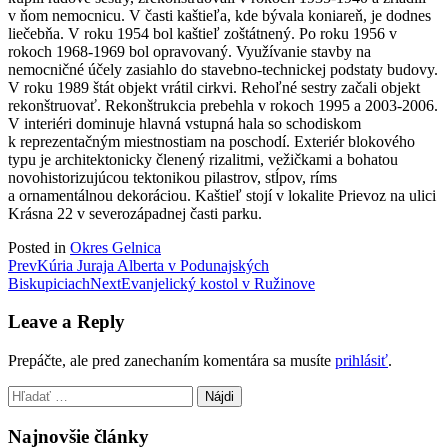
v ňom nemocnicu. V časti kaštieľa, kde bývala koniareň, je dodnes
liečebňa. V roku 1954 bol kaštieľ zoštátnený. Po roku 1956 v
rokoch 1968-1969 bol opravovaný. Využívanie stavby na
nemocničné účely zasiahlo do stavebno-technickej podstaty budovy.
V roku 1989 štát objekt vrátil cirkvi. Rehoľné sestry začali objekt
rekonštruovať. Rekonštrukcia prebehla v rokoch 1995 a 2003-2006.
V interiéri dominuje hlavná vstupná hala so schodiskom
k reprezentačným miestnostiam na poschodí. Exteriér blokového
typu je architektonicky členený rizalitmi, vežičkami a bohatou
novohistorizujúcou tektonikou pilastrov, stĺpov, ríms
a ornamentálnou dekoráciou. Kaštieľ stojí v lokalite Prievoz na ulici
Krásna 22 v severozápadnej časti parku.
Posted in
Okres Gelnica
Post
Prev
Kúria Juraja Alberta v Podunajských
Biskupiciach
Next
Evanjelický kostol v Ružinove
navigation
Leave a Reply
Prepáčte, ale pred zanechaním komentára sa musíte
prihlásiť
.
Hľadať:
Najnovšie články