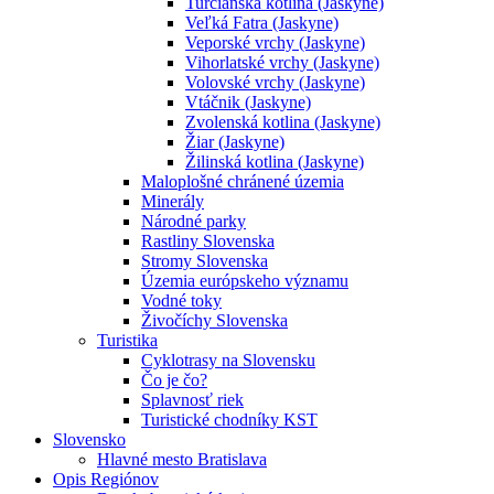
Turčianska kotlina (Jaskyne)
Veľká Fatra (Jaskyne)
Veporské vrchy (Jaskyne)
Vihorlatské vrchy (Jaskyne)
Volovské vrchy (Jaskyne)
Vtáčnik (Jaskyne)
Zvolenská kotlina (Jaskyne)
Žiar (Jaskyne)
Žilinská kotlina (Jaskyne)
Maloplošné chránené územia
Minerály
Národné parky
Rastliny Slovenska
Stromy Slovenska
Územia európskeho významu
Vodné toky
Živočíchy Slovenska
Turistika
Cyklotrasy na Slovensku
Čo je čo?
Splavnosť riek
Turistické chodníky KST
Slovensko
Hlavné mesto Bratislava
Opis Regiónov