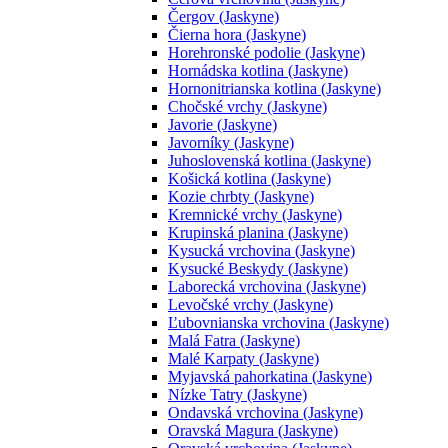
Čergov (Jaskyne)
Čierna hora (Jaskyne)
Horehronské podolie (Jaskyne)
Hornádska kotlina (Jaskyne)
Hornonitrianska kotlina (Jaskyne)
Chočské vrchy (Jaskyne)
Javorie (Jaskyne)
Javorníky (Jaskyne)
Juhoslovenská kotlina (Jaskyne)
Košická kotlina (Jaskyne)
Kozie chrbty (Jaskyne)
Kremnické vrchy (Jaskyne)
Krupinská planina (Jaskyne)
Kysucká vrchovina (Jaskyne)
Kysucké Beskydy (Jaskyne)
Laborecká vrchovina (Jaskyne)
Levočské vrchy (Jaskyne)
Ľubovnianska vrchovina (Jaskyne)
Malá Fatra (Jaskyne)
Malé Karpaty (Jaskyne)
Myjavská pahorkatina (Jaskyne)
Nízke Tatry (Jaskyne)
Ondavská vrchovina (Jaskyne)
Oravská Magura (Jaskyne)