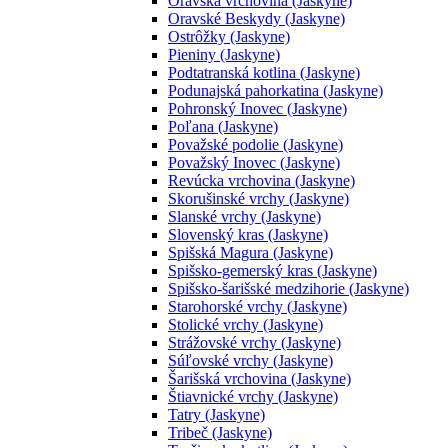
Oravská vrchovina (Jaskyne)
Oravské Beskydy (Jaskyne)
Ostrôžky (Jaskyne)
Pieniny (Jaskyne)
Podtatranská kotlina (Jaskyne)
Podunajská pahorkatina (Jaskyne)
Pohronský Inovec (Jaskyne)
Poľana (Jaskyne)
Považské podolie (Jaskyne)
Považský Inovec (Jaskyne)
Revúcka vrchovina (Jaskyne)
Skorušinské vrchy (Jaskyne)
Slanské vrchy (Jaskyne)
Slovenský kras (Jaskyne)
Spišská Magura (Jaskyne)
Spišsko-gemerský kras (Jaskyne)
Spišsko-šarišské medzihorie (Jaskyne)
Starohorské vrchy (Jaskyne)
Stolické vrchy (Jaskyne)
Strážovské vrchy (Jaskyne)
Súľovské vrchy (Jaskyne)
Šarišská vrchovina (Jaskyne)
Štiavnické vrchy (Jaskyne)
Tatry (Jaskyne)
Tribeč (Jaskyne)