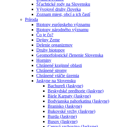
Šľachtické rody na Slovensku
Vývojové druhy človeka
Zoznam miest, obcí a ich častí
Príroda
Biotopy európskeho významu
Biotopy národného významu
Čo je čo?
Dejiny Zeme
Delenie organizmov
Druhy biotopov
Geomorfologické členenie Slovenska
Horniny
Chránené krajinné oblasti
Chránené stromy
Chránené vtáčie územia
Jaskyne na Slovensku
Bachureň (Jaskyne)
Beskydské predhorie (Jaskyne)
Biele Karpaty (Jaskyne)
Bodvianska pahorkatina (Jaskyne)
Branisko (Jaskyne)
Bukovské vrchy (Jaskyne)
Burda (Jaskyne)
Busov (Jaskyne)
Cerová vrchovina (Jaskyne)