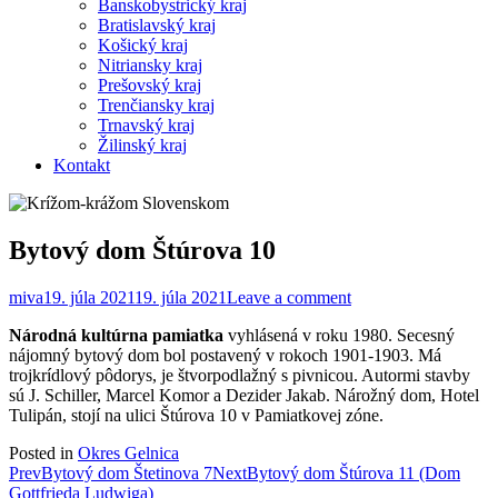
Banskobystrický kraj
Bratislavský kraj
Košický kraj
Nitriansky kraj
Prešovský kraj
Trenčiansky kraj
Trnavský kraj
Žilinský kraj
Kontakt
Bytový dom Štúrova 10
miva
19. júla 2021
19. júla 2021
Leave a comment
Národná kultúrna pamiatka
vyhlásená v roku 1980. Secesný
nájomný bytový dom bol postavený v rokoch 1901-1903. Má
trojkrídlový pôdorys, je štvorpodlažný s pivnicou. Autormi stavby
sú J. Schiller, Marcel Komor a Dezider Jakab. Nárožný dom, Hotel
Tulipán, stojí na ulici Štúrova 10 v Pamiatkovej zóne.
Posted in
Okres Gelnica
Post
Prev
Bytový dom Štetinova 7
Next
Bytový dom Štúrova 11 (Dom
Gottfrieda Ludwiga)