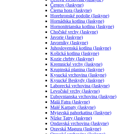
Čergov (Jaskyne)
Čierna hora (Jaskyne)
Horehronské podolie (Jaskyne)
Hornádska kotlina (Jaskyne)
Hornonitrianska kotlina (Jaskyne)
Chočské vrchy (Jaskyne)
Javorie (Jaskyne)
Javorníky (Jaskyne)
Juhoslovenská kotlina (Jaskyne)
Košická kotlina (Jaskyne)
Kozie chrbty (Jaskyne)
Kremnické vrchy (Jaskyne)
Krupinská planina (Jaskyne)
Kysucká vrchovina (Jaskyne)
Kysucké Beskydy (Jaskyne)
Laborecká vrchovina (Jaskyne)
Levočské vrchy (Jaskyne)
Ľubovnianska vrchovina (Jaskyne)
Malá Fatra (Jaskyne)
Malé Karpaty (Jaskyne)
Myjavská pahorkatina (Jaskyne)
Nízke Tatry (Jaskyne)
Ondavská vrchovina (Jaskyne)
Oravská Magura (Jaskyne)