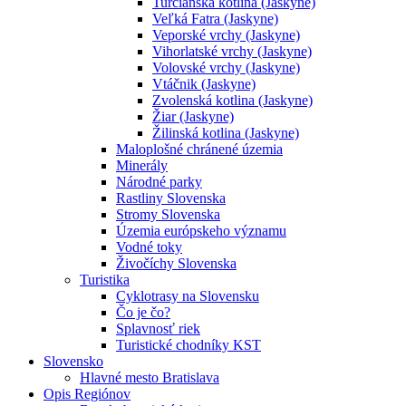
Turčianska kotlina (Jaskyne)
Veľká Fatra (Jaskyne)
Veporské vrchy (Jaskyne)
Vihorlatské vrchy (Jaskyne)
Volovské vrchy (Jaskyne)
Vtáčnik (Jaskyne)
Zvolenská kotlina (Jaskyne)
Žiar (Jaskyne)
Žilinská kotlina (Jaskyne)
Maloplošné chránené územia
Minerály
Národné parky
Rastliny Slovenska
Stromy Slovenska
Územia európskeho významu
Vodné toky
Živočíchy Slovenska
Turistika
Cyklotrasy na Slovensku
Čo je čo?
Splavnosť riek
Turistické chodníky KST
Slovensko
Hlavné mesto Bratislava
Opis Regiónov