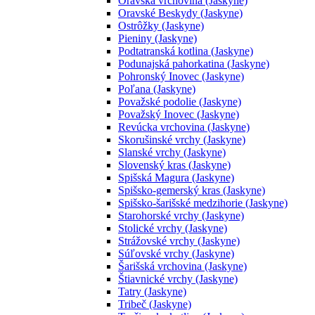
Oravská vrchovina (Jaskyne)
Oravské Beskydy (Jaskyne)
Ostrôžky (Jaskyne)
Pieniny (Jaskyne)
Podtatranská kotlina (Jaskyne)
Podunajská pahorkatina (Jaskyne)
Pohronský Inovec (Jaskyne)
Poľana (Jaskyne)
Považské podolie (Jaskyne)
Považský Inovec (Jaskyne)
Revúcka vrchovina (Jaskyne)
Skorušinské vrchy (Jaskyne)
Slanské vrchy (Jaskyne)
Slovenský kras (Jaskyne)
Spišská Magura (Jaskyne)
Spišsko-gemerský kras (Jaskyne)
Spišsko-šarišské medzihorie (Jaskyne)
Starohorské vrchy (Jaskyne)
Stolické vrchy (Jaskyne)
Strážovské vrchy (Jaskyne)
Súľovské vrchy (Jaskyne)
Šarišská vrchovina (Jaskyne)
Štiavnické vrchy (Jaskyne)
Tatry (Jaskyne)
Tribeč (Jaskyne)