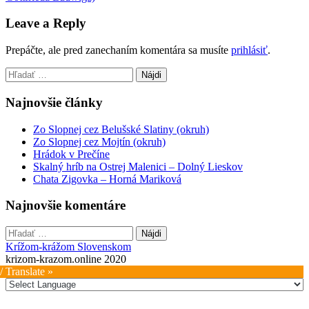
navigation
Leave a Reply
Prepáčte, ale pred zanechaním komentára sa musíte
prihlásiť
.
Hľadať:
Najnovšie články
Zo Slopnej cez Belušské Slatiny (okruh)
Zo Slopnej cez Mojtín (okruh)
Hrádok v Prečíne
Skalný hríb na Ostrej Malenici – Dolný Lieskov
Chata Zigovka – Horná Mariková
Najnovšie komentáre
Hľadať:
Krížom-krážom Slovenskom
krizom-krazom.online 2020
/ Translate »