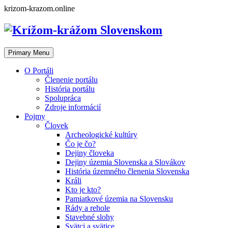
Skip
krizom-krazom.online
to
content
Primary Menu
O Portáli
Členenie portálu
História portálu
Spolupráca
Zdroje informácií
Pojmy
Človek
Archeologické kultúry
Čo je čo?
Dejiny človeka
Dejiny územia Slovenska a Slovákov
História územného členenia Slovenska
Králi
Kto je kto?
Pamiatkové územia na Slovensku
Rády a rehole
Stavebné slohy
Svätci a svätice