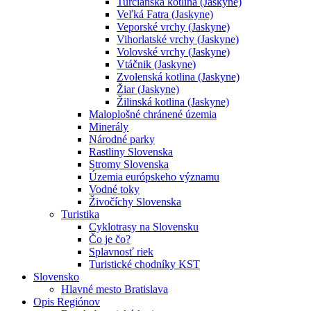
Turčianska kotlina (Jaskyne)
Veľká Fatra (Jaskyne)
Veporské vrchy (Jaskyne)
Vihorlatské vrchy (Jaskyne)
Volovské vrchy (Jaskyne)
Vtáčnik (Jaskyne)
Zvolenská kotlina (Jaskyne)
Žiar (Jaskyne)
Žilinská kotlina (Jaskyne)
Maloplošné chránené územia
Minerály
Národné parky
Rastliny Slovenska
Stromy Slovenska
Územia európskeho významu
Vodné toky
Živočíchy Slovenska
Turistika
Cyklotrasy na Slovensku
Čo je čo?
Splavnosť riek
Turistické chodníky KST
Slovensko
Hlavné mesto Bratislava
Opis Regiónov