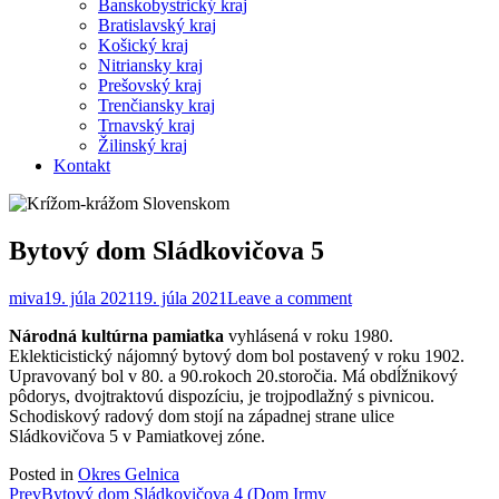
Banskobystrický kraj
Bratislavský kraj
Košický kraj
Nitriansky kraj
Prešovský kraj
Trenčiansky kraj
Trnavský kraj
Žilinský kraj
Kontakt
Bytový dom Sládkovičova 5
miva
19. júla 2021
19. júla 2021
Leave a comment
Národná kultúrna pamiatka
vyhlásená v roku 1980.
Eklekticistický nájomný bytový dom bol postavený v roku 1902.
Upravovaný bol v 80. a 90.rokoch 20.storočia. Má obdĺžnikový
pôdorys, dvojtraktovú dispozíciu, je trojpodlažný s pivnicou.
Schodiskový radový dom stojí na západnej strane ulice
Sládkovičova 5 v Pamiatkovej zóne.
Posted in
Okres Gelnica
Post
Prev
Bytový dom Sládkovičova 4 (Dom Irmy