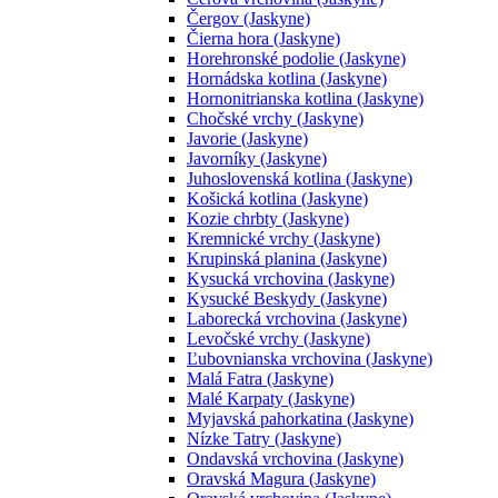
Čergov (Jaskyne)
Čierna hora (Jaskyne)
Horehronské podolie (Jaskyne)
Hornádska kotlina (Jaskyne)
Hornonitrianska kotlina (Jaskyne)
Chočské vrchy (Jaskyne)
Javorie (Jaskyne)
Javorníky (Jaskyne)
Juhoslovenská kotlina (Jaskyne)
Košická kotlina (Jaskyne)
Kozie chrbty (Jaskyne)
Kremnické vrchy (Jaskyne)
Krupinská planina (Jaskyne)
Kysucká vrchovina (Jaskyne)
Kysucké Beskydy (Jaskyne)
Laborecká vrchovina (Jaskyne)
Levočské vrchy (Jaskyne)
Ľubovnianska vrchovina (Jaskyne)
Malá Fatra (Jaskyne)
Malé Karpaty (Jaskyne)
Myjavská pahorkatina (Jaskyne)
Nízke Tatry (Jaskyne)
Ondavská vrchovina (Jaskyne)
Oravská Magura (Jaskyne)