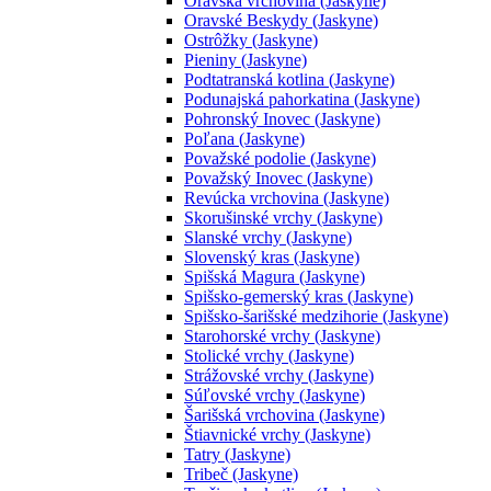
Oravská vrchovina (Jaskyne)
Oravské Beskydy (Jaskyne)
Ostrôžky (Jaskyne)
Pieniny (Jaskyne)
Podtatranská kotlina (Jaskyne)
Podunajská pahorkatina (Jaskyne)
Pohronský Inovec (Jaskyne)
Poľana (Jaskyne)
Považské podolie (Jaskyne)
Považský Inovec (Jaskyne)
Revúcka vrchovina (Jaskyne)
Skorušinské vrchy (Jaskyne)
Slanské vrchy (Jaskyne)
Slovenský kras (Jaskyne)
Spišská Magura (Jaskyne)
Spišsko-gemerský kras (Jaskyne)
Spišsko-šarišské medzihorie (Jaskyne)
Starohorské vrchy (Jaskyne)
Stolické vrchy (Jaskyne)
Strážovské vrchy (Jaskyne)
Súľovské vrchy (Jaskyne)
Šarišská vrchovina (Jaskyne)
Štiavnické vrchy (Jaskyne)
Tatry (Jaskyne)
Tribeč (Jaskyne)