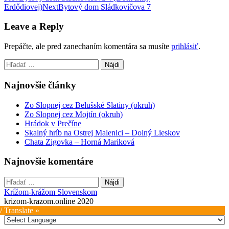
Erdődiovej)
Next
Bytový dom Sládkovičova 7
navigation
Leave a Reply
Prepáčte, ale pred zanechaním komentára sa musíte
prihlásiť
.
Hľadať:
Najnovšie články
Zo Slopnej cez Belušské Slatiny (okruh)
Zo Slopnej cez Mojtín (okruh)
Hrádok v Prečíne
Skalný hríb na Ostrej Malenici – Dolný Lieskov
Chata Zigovka – Horná Mariková
Najnovšie komentáre
Hľadať:
Krížom-krážom Slovenskom
krizom-krazom.online 2020
/ Translate »