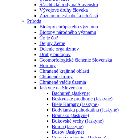
Šľachtické rody na Slovensku
Vývojové druhy človeka
Zoznam miest, obcí a ich častí
Príroda
Biotopy európskeho významu
Biotopy národného významu
Čo je čo?
Dejiny Zeme
Delenie organizmov
Druhy biotopov
Geomorfologické členenie Slovenska
Horniny
Chránené krajinné oblasti
Chránené stromy
Chránené vtáčie územia
Jaskyne na Slovensku
Bachureň (Jaskyne)
Beskydské predhorie (Jaskyne)
Biele Karpaty (Jaskyne)
Bodvianska pahorkatina (Jaskyne)
Branisko (Jaskyne)
Bukovské vrchy (Jaskyne)
Burda (Jaskyne)
Busov (Jaskyne)
Cerová vrchovina (Jaskyne)