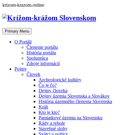
Skip
krizom-krazom.online
to
content
Primary Menu
O Portáli
Členenie portálu
História portálu
Spolupráca
Zdroje informácií
Pojmy
Človek
Archeologické kultúry
Čo je čo?
Dejiny človeka
Dejiny územia Slovenska a Slovákov
História územného členenia Slovenska
Králi
Kto je kto?
Pamiatkové územia na Slovensku
Rády a rehole
Stavebné slohy
Svätci a svätice