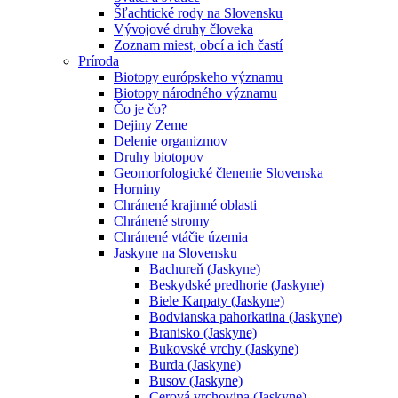
Šľachtické rody na Slovensku
Vývojové druhy človeka
Zoznam miest, obcí a ich častí
Príroda
Biotopy európskeho významu
Biotopy národného významu
Čo je čo?
Dejiny Zeme
Delenie organizmov
Druhy biotopov
Geomorfologické členenie Slovenska
Horniny
Chránené krajinné oblasti
Chránené stromy
Chránené vtáčie územia
Jaskyne na Slovensku
Bachureň (Jaskyne)
Beskydské predhorie (Jaskyne)
Biele Karpaty (Jaskyne)
Bodvianska pahorkatina (Jaskyne)
Branisko (Jaskyne)
Bukovské vrchy (Jaskyne)
Burda (Jaskyne)
Busov (Jaskyne)
Cerová vrchovina (Jaskyne)