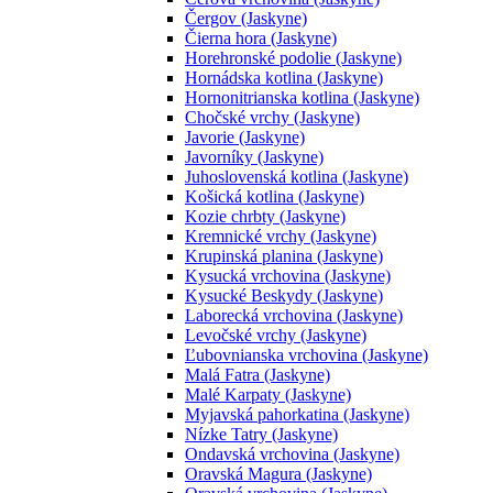
Čergov (Jaskyne)
Čierna hora (Jaskyne)
Horehronské podolie (Jaskyne)
Hornádska kotlina (Jaskyne)
Hornonitrianska kotlina (Jaskyne)
Chočské vrchy (Jaskyne)
Javorie (Jaskyne)
Javorníky (Jaskyne)
Juhoslovenská kotlina (Jaskyne)
Košická kotlina (Jaskyne)
Kozie chrbty (Jaskyne)
Kremnické vrchy (Jaskyne)
Krupinská planina (Jaskyne)
Kysucká vrchovina (Jaskyne)
Kysucké Beskydy (Jaskyne)
Laborecká vrchovina (Jaskyne)
Levočské vrchy (Jaskyne)
Ľubovnianska vrchovina (Jaskyne)
Malá Fatra (Jaskyne)
Malé Karpaty (Jaskyne)
Myjavská pahorkatina (Jaskyne)
Nízke Tatry (Jaskyne)
Ondavská vrchovina (Jaskyne)
Oravská Magura (Jaskyne)