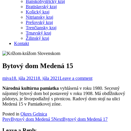
Banskobystrický kraj
Bratislavský kraj
Košický kraj
Nitriansky kraj
Prešovský kraj
Trenčiansky kraj
Trnavský kraj
Žilinský kraj
Kontakt
Bytový dom Medená 15
miva
18. júla 2021
18. júla 2021
Leave a comment
Národná kultúrna pamiatka
vyhlásená v roku 1980. Secesný
nájomný bytový dom bol postavený v roku 1908. Má obdĺžnikový
pôdorys, je štvorpodlažný s pivnicou. Radový dom stojí na ulici
Medená 15 v Pamiatkovej zóne.
Posted in
Okres Gelnica
Post
Prev
Bytový dom Medená 5
Next
Bytový dom Medená 17
navigation
Leave a Reply