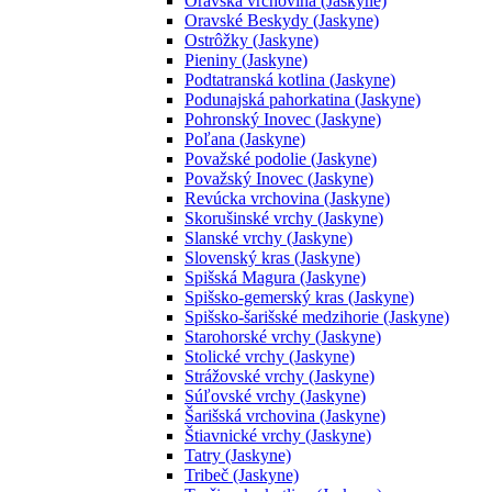
Oravská vrchovina (Jaskyne)
Oravské Beskydy (Jaskyne)
Ostrôžky (Jaskyne)
Pieniny (Jaskyne)
Podtatranská kotlina (Jaskyne)
Podunajská pahorkatina (Jaskyne)
Pohronský Inovec (Jaskyne)
Poľana (Jaskyne)
Považské podolie (Jaskyne)
Považský Inovec (Jaskyne)
Revúcka vrchovina (Jaskyne)
Skorušinské vrchy (Jaskyne)
Slanské vrchy (Jaskyne)
Slovenský kras (Jaskyne)
Spišská Magura (Jaskyne)
Spišsko-gemerský kras (Jaskyne)
Spišsko-šarišské medzihorie (Jaskyne)
Starohorské vrchy (Jaskyne)
Stolické vrchy (Jaskyne)
Strážovské vrchy (Jaskyne)
Súľovské vrchy (Jaskyne)
Šarišská vrchovina (Jaskyne)
Štiavnické vrchy (Jaskyne)
Tatry (Jaskyne)
Tribeč (Jaskyne)