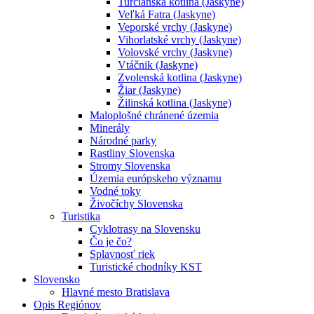
Turčianska kotlina (Jaskyne)
Veľká Fatra (Jaskyne)
Veporské vrchy (Jaskyne)
Vihorlatské vrchy (Jaskyne)
Volovské vrchy (Jaskyne)
Vtáčnik (Jaskyne)
Zvolenská kotlina (Jaskyne)
Žiar (Jaskyne)
Žilinská kotlina (Jaskyne)
Maloplošné chránené územia
Minerály
Národné parky
Rastliny Slovenska
Stromy Slovenska
Územia európskeho významu
Vodné toky
Živočíchy Slovenska
Turistika
Cyklotrasy na Slovensku
Čo je čo?
Splavnosť riek
Turistické chodníky KST
Slovensko
Hlavné mesto Bratislava
Opis Regiónov