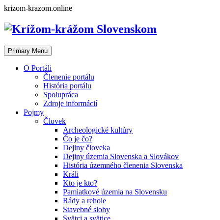
Skip
krizom-krazom.online
to
content
Primary Menu
O Portáli
Členenie portálu
História portálu
Spolupráca
Zdroje informácií
Pojmy
Človek
Archeologické kultúry
Čo je čo?
Dejiny človeka
Dejiny územia Slovenska a Slovákov
História územného členenia Slovenska
Králi
Kto je kto?
Pamiatkové územia na Slovensku
Rády a rehole
Stavebné slohy
Svätci a svätice