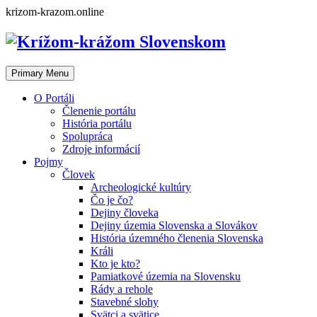
Skip
krizom-krazom.online
to
content
Primary Menu
O Portáli
Členenie portálu
História portálu
Spolupráca
Zdroje informácií
Pojmy
Človek
Archeologické kultúry
Čo je čo?
Dejiny človeka
Dejiny územia Slovenska a Slovákov
História územného členenia Slovenska
Králi
Kto je kto?
Pamiatkové územia na Slovensku
Rády a rehole
Stavebné slohy
Svätci a svätice