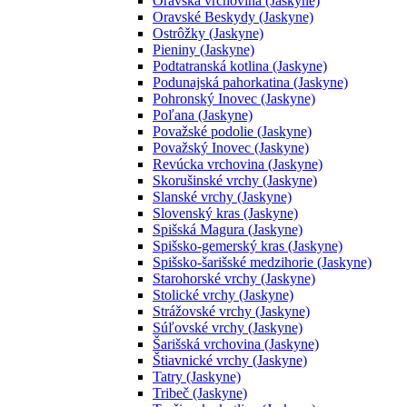
Oravská vrchovina (Jaskyne)
Oravské Beskydy (Jaskyne)
Ostrôžky (Jaskyne)
Pieniny (Jaskyne)
Podtatranská kotlina (Jaskyne)
Podunajská pahorkatina (Jaskyne)
Pohronský Inovec (Jaskyne)
Poľana (Jaskyne)
Považské podolie (Jaskyne)
Považský Inovec (Jaskyne)
Revúcka vrchovina (Jaskyne)
Skorušinské vrchy (Jaskyne)
Slanské vrchy (Jaskyne)
Slovenský kras (Jaskyne)
Spišská Magura (Jaskyne)
Spišsko-gemerský kras (Jaskyne)
Spišsko-šarišské medzihorie (Jaskyne)
Starohorské vrchy (Jaskyne)
Stolické vrchy (Jaskyne)
Strážovské vrchy (Jaskyne)
Súľovské vrchy (Jaskyne)
Šarišská vrchovina (Jaskyne)
Štiavnické vrchy (Jaskyne)
Tatry (Jaskyne)
Tribeč (Jaskyne)