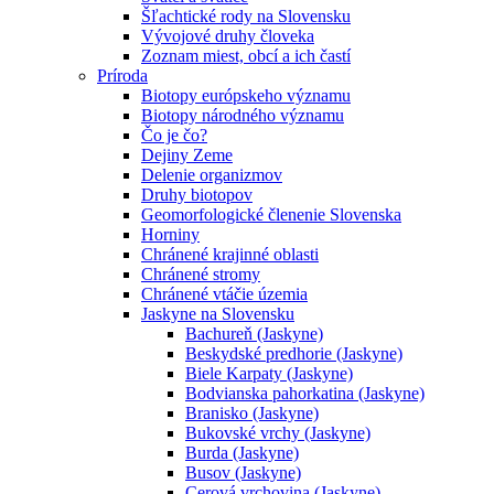
Šľachtické rody na Slovensku
Vývojové druhy človeka
Zoznam miest, obcí a ich častí
Príroda
Biotopy európskeho významu
Biotopy národného významu
Čo je čo?
Dejiny Zeme
Delenie organizmov
Druhy biotopov
Geomorfologické členenie Slovenska
Horniny
Chránené krajinné oblasti
Chránené stromy
Chránené vtáčie územia
Jaskyne na Slovensku
Bachureň (Jaskyne)
Beskydské predhorie (Jaskyne)
Biele Karpaty (Jaskyne)
Bodvianska pahorkatina (Jaskyne)
Branisko (Jaskyne)
Bukovské vrchy (Jaskyne)
Burda (Jaskyne)
Busov (Jaskyne)
Cerová vrchovina (Jaskyne)