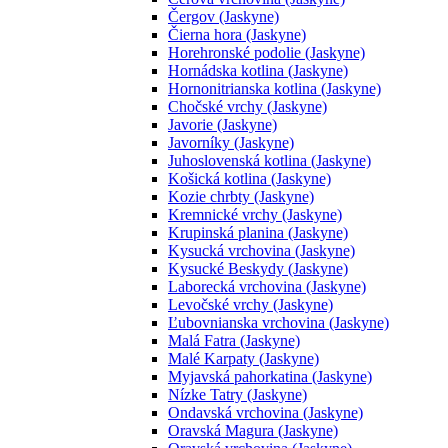
Čergov (Jaskyne)
Čierna hora (Jaskyne)
Horehronské podolie (Jaskyne)
Hornádska kotlina (Jaskyne)
Hornonitrianska kotlina (Jaskyne)
Chočské vrchy (Jaskyne)
Javorie (Jaskyne)
Javorníky (Jaskyne)
Juhoslovenská kotlina (Jaskyne)
Košická kotlina (Jaskyne)
Kozie chrbty (Jaskyne)
Kremnické vrchy (Jaskyne)
Krupinská planina (Jaskyne)
Kysucká vrchovina (Jaskyne)
Kysucké Beskydy (Jaskyne)
Laborecká vrchovina (Jaskyne)
Levočské vrchy (Jaskyne)
Ľubovnianska vrchovina (Jaskyne)
Malá Fatra (Jaskyne)
Malé Karpaty (Jaskyne)
Myjavská pahorkatina (Jaskyne)
Nízke Tatry (Jaskyne)
Ondavská vrchovina (Jaskyne)
Oravská Magura (Jaskyne)