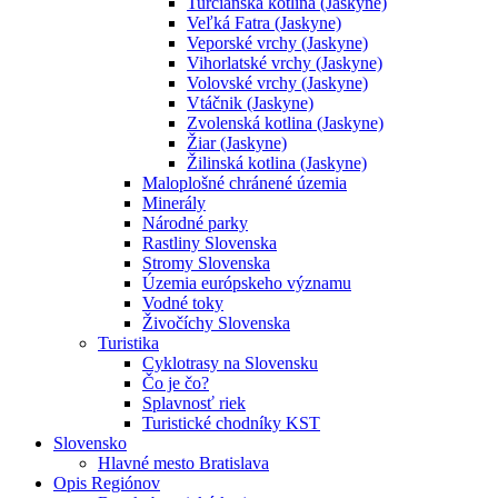
Turčianska kotlina (Jaskyne)
Veľká Fatra (Jaskyne)
Veporské vrchy (Jaskyne)
Vihorlatské vrchy (Jaskyne)
Volovské vrchy (Jaskyne)
Vtáčnik (Jaskyne)
Zvolenská kotlina (Jaskyne)
Žiar (Jaskyne)
Žilinská kotlina (Jaskyne)
Maloplošné chránené územia
Minerály
Národné parky
Rastliny Slovenska
Stromy Slovenska
Územia európskeho významu
Vodné toky
Živočíchy Slovenska
Turistika
Cyklotrasy na Slovensku
Čo je čo?
Splavnosť riek
Turistické chodníky KST
Slovensko
Hlavné mesto Bratislava
Opis Regiónov