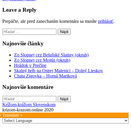
navigation
Leave a Reply
Prepáčte, ale pred zanechaním komentára sa musíte
prihlásiť
.
Hľadať:
Najnovšie články
Zo Slopnej cez Belušské Slatiny (okruh)
Zo Slopnej cez Mojtín (okruh)
Hrádok v Prečíne
Skalný hríb na Ostrej Malenici – Dolný Lieskov
Chata Zigovka – Horná Mariková
Najnovšie komentáre
Hľadať:
Krížom-krážom Slovenskom
krizom-krazom.online 2020
/ Translate »