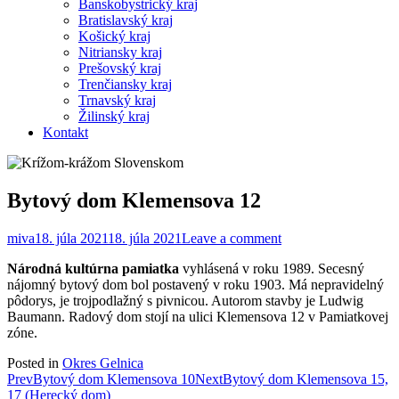
Banskobystrický kraj
Bratislavský kraj
Košický kraj
Nitriansky kraj
Prešovský kraj
Trenčiansky kraj
Trnavský kraj
Žilinský kraj
Kontakt
Bytový dom Klemensova 12
miva
18. júla 2021
18. júla 2021
Leave a comment
Národná kultúrna pamiatka
vyhlásená v roku 1989. Secesný
nájomný bytový dom bol postavený v roku 1903. Má nepravidelný
pôdorys, je trojpodlažný s pivnicou. Autorom stavby je Ludwig
Baumann. Radový dom stojí na ulici Klemensova 12 v Pamiatkovej
zóne.
Posted in
Okres Gelnica
Post
Prev
Bytový dom Klemensova 10
Next
Bytový dom Klemensova 15,
17 (Herecký dom)