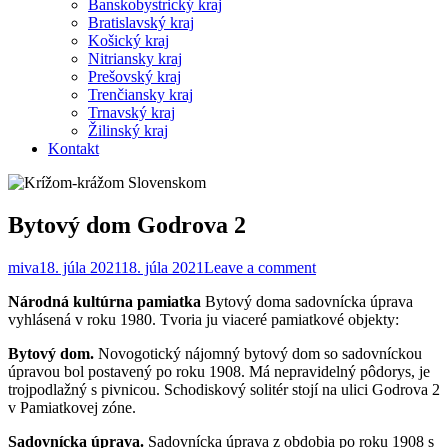
Banskobystrický kraj
Bratislavský kraj
Košický kraj
Nitriansky kraj
Prešovský kraj
Trenčiansky kraj
Trnavský kraj
Žilinský kraj
Kontakt
Bytový dom Godrova 2
miva
18. júla 2021
18. júla 2021
Leave a comment
Národná kultúrna pamiatka
Bytový doma sadovnícka úprava
vyhlásená v roku 1980. Tvoria ju viaceré pamiatkové objekty:
Bytový dom.
Novogotický nájomný bytový dom so sadovníckou
úpravou bol postavený po roku 1908. Má nepravidelný pôdorys, je
trojpodlažný s pivnicou. Schodiskový solitér stojí na ulici Godrova 2
v Pamiatkovej zóne.
Sadovnícka úprava.
Sadovnícka úprava z obdobia po roku 1908 s