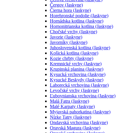
Čergov (Jaskyne)
Čierna hora (Jaskyne)
Horehronské podolie (Jaskyne)
Hornádska kotlina (Jaskyne)
Hornonitrianska kotlina (Jaskyne)
Chočské vrchy (Jaskyne)
Javorie (Jaskyne)
Javorníky (Jaskyne)
Juhoslovenská kotlina (Jaskyne)
Košická kotlina (Jaskyne)
Kozie chrbty (Jaskyne)
Kremnické vrchy (Jaskyne)
Krupinská planina (Jaskyne)
Kysucká vrchovina (Jaskyne)
Kysucké Beskydy (Jaskyne)
Laborecká vrchovina (Jaskyne)
Levočské vrchy (Jaskyne)
Ľubovnianska vrchovina (Jaskyne)
Malá Fatra (Jaskyne)
Malé Karpaty (Jaskyne)
Myjavská pahorkatina (Jaskyne)
Nízke Tatry (Jaskyne)
Ondavská vrchovina (Jaskyne)
Oravská Magura (Jaskyne)