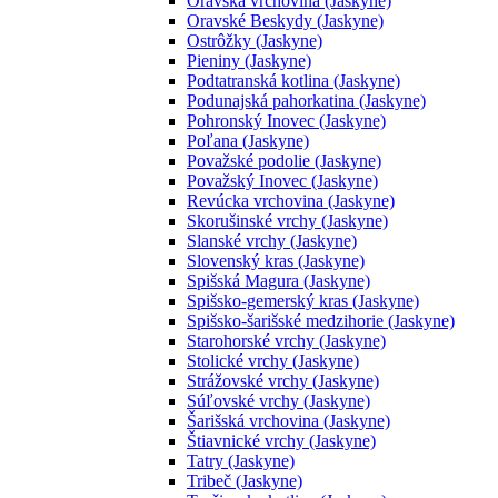
Oravská vrchovina (Jaskyne)
Oravské Beskydy (Jaskyne)
Ostrôžky (Jaskyne)
Pieniny (Jaskyne)
Podtatranská kotlina (Jaskyne)
Podunajská pahorkatina (Jaskyne)
Pohronský Inovec (Jaskyne)
Poľana (Jaskyne)
Považské podolie (Jaskyne)
Považský Inovec (Jaskyne)
Revúcka vrchovina (Jaskyne)
Skorušinské vrchy (Jaskyne)
Slanské vrchy (Jaskyne)
Slovenský kras (Jaskyne)
Spišská Magura (Jaskyne)
Spišsko-gemerský kras (Jaskyne)
Spišsko-šarišské medzihorie (Jaskyne)
Starohorské vrchy (Jaskyne)
Stolické vrchy (Jaskyne)
Strážovské vrchy (Jaskyne)
Súľovské vrchy (Jaskyne)
Šarišská vrchovina (Jaskyne)
Štiavnické vrchy (Jaskyne)
Tatry (Jaskyne)
Tribeč (Jaskyne)