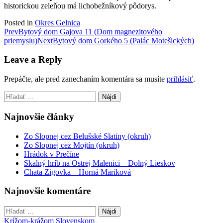
historickou zeleňou má lichobežníkový pôdorys.
Posted in
Okres Gelnica
Post
Prev
Bytový dom Gajova 11 (Dom magnezitového
priemyslu)
Next
Bytový dom Gorkého 5 (Palác Motešických)
navigation
Leave a Reply
Prepáčte, ale pred zanechaním komentára sa musíte
prihlásiť
.
Hľadať:
Najnovšie články
Zo Slopnej cez Belušské Slatiny (okruh)
Zo Slopnej cez Mojtín (okruh)
Hrádok v Prečíne
Skalný hríb na Ostrej Malenici – Dolný Lieskov
Chata Zigovka – Horná Mariková
Najnovšie komentáre
Hľadať:
Krížom-krážom Slovenskom