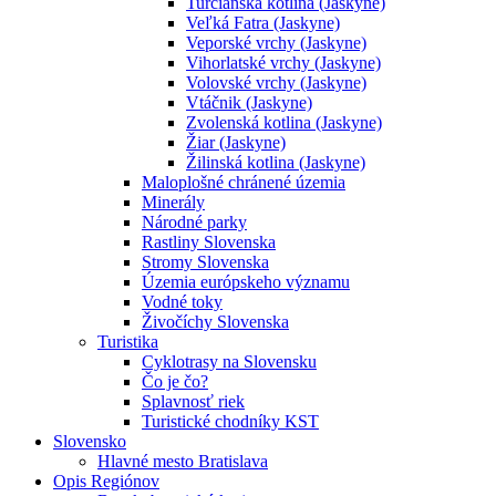
Turčianska kotlina (Jaskyne)
Veľká Fatra (Jaskyne)
Veporské vrchy (Jaskyne)
Vihorlatské vrchy (Jaskyne)
Volovské vrchy (Jaskyne)
Vtáčnik (Jaskyne)
Zvolenská kotlina (Jaskyne)
Žiar (Jaskyne)
Žilinská kotlina (Jaskyne)
Maloplošné chránené územia
Minerály
Národné parky
Rastliny Slovenska
Stromy Slovenska
Územia európskeho významu
Vodné toky
Živočíchy Slovenska
Turistika
Cyklotrasy na Slovensku
Čo je čo?
Splavnosť riek
Turistické chodníky KST
Slovensko
Hlavné mesto Bratislava
Opis Regiónov