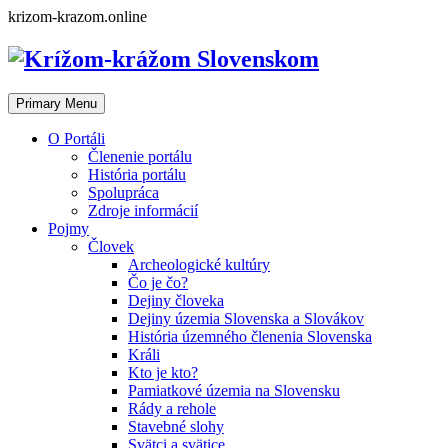
Skip
krizom-krazom.online
to
content
Primary Menu
O Portáli
Členenie portálu
História portálu
Spolupráca
Zdroje informácií
Pojmy
Človek
Archeologické kultúry
Čo je čo?
Dejiny človeka
Dejiny územia Slovenska a Slovákov
História územného členenia Slovenska
Králi
Kto je kto?
Pamiatkové územia na Slovensku
Rády a rehole
Stavebné slohy
Svätci a svätice