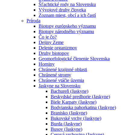
Šľachtické rody na Slovensku
Vývojové druhy človeka
Zoznam miest, obcí a ich častí
Príroda
Biotopy európskeho významu
Biotopy národného významu
Čo je čo?
Dejiny Zeme
Delenie organizmov
Druhy biotopov
Geomorfologické členenie Slovenska
Horniny
Chránené krajinné oblasti
Chránené stromy
Chránené vtáčie územia
Jaskyne na Slovensku
Bachureň (Jaskyne)
Beskydské predhorie (Jaskyne)
Biele Karpaty (Jaskyne)
Bodvianska pahorkatina (Jaskyne)
Branisko (Jaskyne)
Bukovské vrchy (Jaskyne)
Burda (Jaskyne)
Busov (Jaskyne)
Cerová vrchovina (Jaskyne)