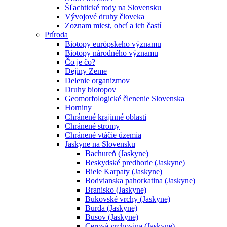
Šľachtické rody na Slovensku
Vývojové druhy človeka
Zoznam miest, obcí a ich častí
Príroda
Biotopy európskeho významu
Biotopy národného významu
Čo je čo?
Dejiny Zeme
Delenie organizmov
Druhy biotopov
Geomorfologické členenie Slovenska
Horniny
Chránené krajinné oblasti
Chránené stromy
Chránené vtáčie územia
Jaskyne na Slovensku
Bachureň (Jaskyne)
Beskydské predhorie (Jaskyne)
Biele Karpaty (Jaskyne)
Bodvianska pahorkatina (Jaskyne)
Branisko (Jaskyne)
Bukovské vrchy (Jaskyne)
Burda (Jaskyne)
Busov (Jaskyne)
Cerová vrchovina (Jaskyne)