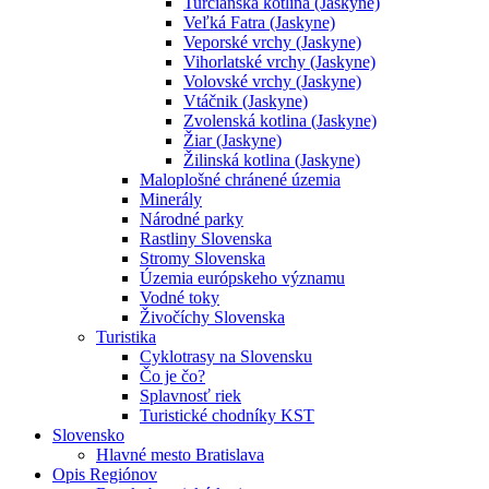
Turčianska kotlina (Jaskyne)
Veľká Fatra (Jaskyne)
Veporské vrchy (Jaskyne)
Vihorlatské vrchy (Jaskyne)
Volovské vrchy (Jaskyne)
Vtáčnik (Jaskyne)
Zvolenská kotlina (Jaskyne)
Žiar (Jaskyne)
Žilinská kotlina (Jaskyne)
Maloplošné chránené územia
Minerály
Národné parky
Rastliny Slovenska
Stromy Slovenska
Územia európskeho významu
Vodné toky
Živočíchy Slovenska
Turistika
Cyklotrasy na Slovensku
Čo je čo?
Splavnosť riek
Turistické chodníky KST
Slovensko
Hlavné mesto Bratislava
Opis Regiónov