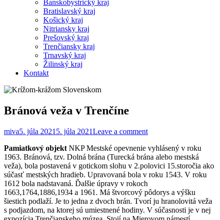
Banskobystrický kraj
Bratislavský kraj
Košický kraj
Nitriansky kraj
Prešovský kraj
Trenčiansky kraj
Trnavský kraj
Žilinský kraj
Kontakt
Bránová veža v Trenčíne
miva
5. júla 2021
5. júla 2021
Leave a comment
Pamiatkový objekt
NKP Mestské opevnenie vyhlásený v roku
1963. Bránová, tzv. Dolná brána (Turecká brána alebo mestská
veža), bola postavená v gotickom slohu v 2.polovici 15.storočia ako
súčasť mestských hradieb. Upravovaná bola v roku 1543. V roku
1612 bola nadstavaná. Ďalšie úpravy v rokoch
1663,1764,1886,1934 a 1961. Má štvorcový pôdorys a výšku
šiestich podlaží. Je to jedna z dvoch brán. Tvorí ju hranolovitá veža
s podjazdom, na ktorej sú umiestnené hodiny. V súčasnosti je v nej
expozícia Trenčianskeho múzea. Stojí na Mierovom námestí.