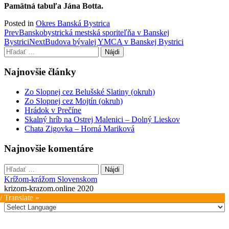
Pamätná tabuľa Jána Botta.
Posted in
Okres Banská Bystrica
Post
Prev
Banskobystrická mestská sporiteľňa v Banskej
Bystrici
Next
Budova bývalej YMCA v Banskej Bystrici
navigation
Hľadať:
Najnovšie články
Zo Slopnej cez Belušské Slatiny (okruh)
Zo Slopnej cez Mojtín (okruh)
Hrádok v Prečíne
Skalný hríb na Ostrej Malenici – Dolný Lieskov
Chata Zigovka – Horná Mariková
Najnovšie komentáre
Hľadať:
Krížom-krážom Slovenskom
krizom-krazom.online 2020
/ Translate »