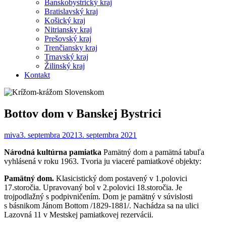
Banskobystrický kraj
Bratislavský kraj
Košický kraj
Nitriansky kraj
Prešovský kraj
Trenčiansky kraj
Trnavský kraj
Žilinský kraj
Kontakt
Bottov dom v Banskej Bystrici
miva
3. septembra 2021
3. septembra 2021
Národná kultúrna pamiatka
Pamätný dom a pamätná tabuľa
vyhlásená v roku 1963. Tvoria ju viaceré pamiatkové objekty:
Pamätný dom.
Klasicistický dom postavený v 1.polovici
17.storočia. Upravovaný bol v 2.polovici 18.storočia. Je
trojpodlažný s podpivničením. Dom je pamätný v súvislosti
s básnikom Jánom Bottom /1829-1881/. Nachádza sa na ulici
Lazovná 11 v Mestskej pamiatkovej rezervácii.