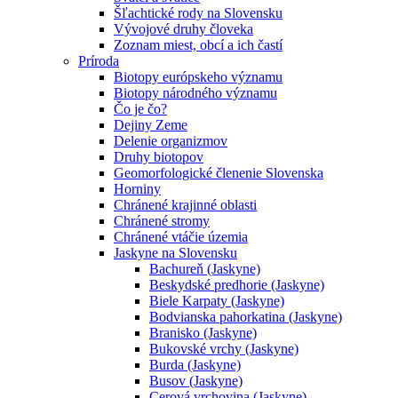
Šľachtické rody na Slovensku
Vývojové druhy človeka
Zoznam miest, obcí a ich častí
Príroda
Biotopy európskeho významu
Biotopy národného významu
Čo je čo?
Dejiny Zeme
Delenie organizmov
Druhy biotopov
Geomorfologické členenie Slovenska
Horniny
Chránené krajinné oblasti
Chránené stromy
Chránené vtáčie územia
Jaskyne na Slovensku
Bachureň (Jaskyne)
Beskydské predhorie (Jaskyne)
Biele Karpaty (Jaskyne)
Bodvianska pahorkatina (Jaskyne)
Branisko (Jaskyne)
Bukovské vrchy (Jaskyne)
Burda (Jaskyne)
Busov (Jaskyne)
Cerová vrchovina (Jaskyne)