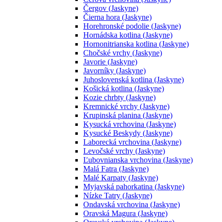
Čergov (Jaskyne)
Čierna hora (Jaskyne)
Horehronské podolie (Jaskyne)
Hornádska kotlina (Jaskyne)
Hornonitrianska kotlina (Jaskyne)
Chočské vrchy (Jaskyne)
Javorie (Jaskyne)
Javorníky (Jaskyne)
Juhoslovenská kotlina (Jaskyne)
Košická kotlina (Jaskyne)
Kozie chrbty (Jaskyne)
Kremnické vrchy (Jaskyne)
Krupinská planina (Jaskyne)
Kysucká vrchovina (Jaskyne)
Kysucké Beskydy (Jaskyne)
Laborecká vrchovina (Jaskyne)
Levočské vrchy (Jaskyne)
Ľubovnianska vrchovina (Jaskyne)
Malá Fatra (Jaskyne)
Malé Karpaty (Jaskyne)
Myjavská pahorkatina (Jaskyne)
Nízke Tatry (Jaskyne)
Ondavská vrchovina (Jaskyne)
Oravská Magura (Jaskyne)