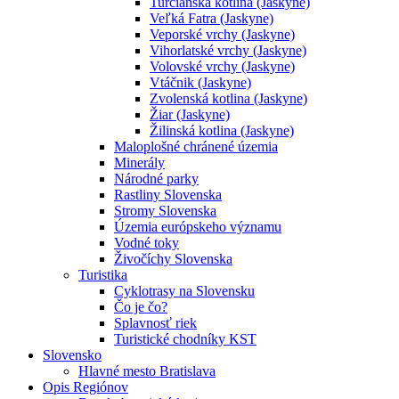
Turčianska kotlina (Jaskyne)
Veľká Fatra (Jaskyne)
Veporské vrchy (Jaskyne)
Vihorlatské vrchy (Jaskyne)
Volovské vrchy (Jaskyne)
Vtáčnik (Jaskyne)
Zvolenská kotlina (Jaskyne)
Žiar (Jaskyne)
Žilinská kotlina (Jaskyne)
Maloplošné chránené územia
Minerály
Národné parky
Rastliny Slovenska
Stromy Slovenska
Územia európskeho významu
Vodné toky
Živočíchy Slovenska
Turistika
Cyklotrasy na Slovensku
Čo je čo?
Splavnosť riek
Turistické chodníky KST
Slovensko
Hlavné mesto Bratislava
Opis Regiónov