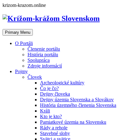
Skip
krizom-krazom.online
to
content
Primary Menu
O Portáli
Členenie portálu
História portálu
Spolupráca
Zdroje informácií
Pojmy
Človek
Archeologické kultúry
Čo je čo?
Dejiny človeka
Dejiny územia Slovenska a Slovákov
História územného členenia Slovenska
Králi
Kto je kto?
Pamiatkové územia na Slovensku
Rády a rehole
Stavebné slohy
Svätci a svätice