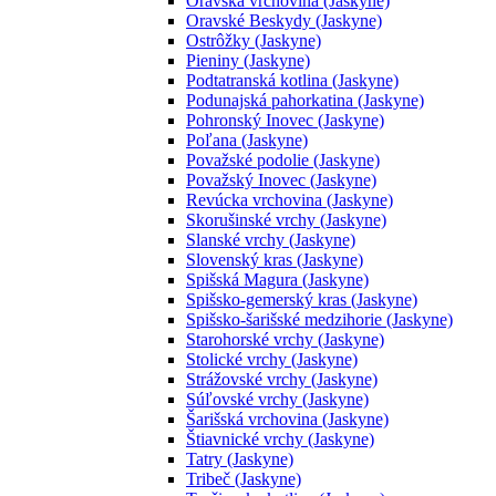
Oravská vrchovina (Jaskyne)
Oravské Beskydy (Jaskyne)
Ostrôžky (Jaskyne)
Pieniny (Jaskyne)
Podtatranská kotlina (Jaskyne)
Podunajská pahorkatina (Jaskyne)
Pohronský Inovec (Jaskyne)
Poľana (Jaskyne)
Považské podolie (Jaskyne)
Považský Inovec (Jaskyne)
Revúcka vrchovina (Jaskyne)
Skorušinské vrchy (Jaskyne)
Slanské vrchy (Jaskyne)
Slovenský kras (Jaskyne)
Spišská Magura (Jaskyne)
Spišsko-gemerský kras (Jaskyne)
Spišsko-šarišské medzihorie (Jaskyne)
Starohorské vrchy (Jaskyne)
Stolické vrchy (Jaskyne)
Strážovské vrchy (Jaskyne)
Súľovské vrchy (Jaskyne)
Šarišská vrchovina (Jaskyne)
Štiavnické vrchy (Jaskyne)
Tatry (Jaskyne)
Tribeč (Jaskyne)