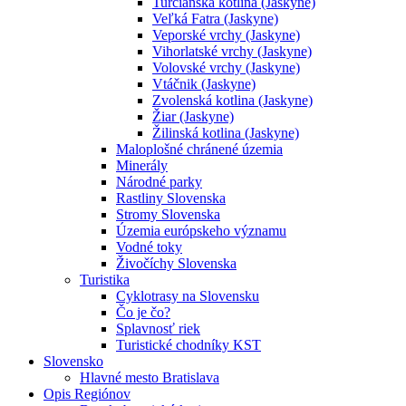
Turčianska kotlina (Jaskyne)
Veľká Fatra (Jaskyne)
Veporské vrchy (Jaskyne)
Vihorlatské vrchy (Jaskyne)
Volovské vrchy (Jaskyne)
Vtáčnik (Jaskyne)
Zvolenská kotlina (Jaskyne)
Žiar (Jaskyne)
Žilinská kotlina (Jaskyne)
Maloplošné chránené územia
Minerály
Národné parky
Rastliny Slovenska
Stromy Slovenska
Územia európskeho významu
Vodné toky
Živočíchy Slovenska
Turistika
Cyklotrasy na Slovensku
Čo je čo?
Splavnosť riek
Turistické chodníky KST
Slovensko
Hlavné mesto Bratislava
Opis Regiónov