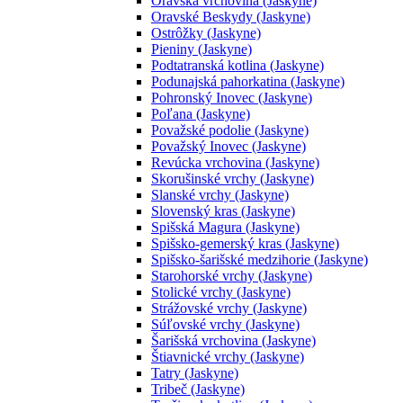
Oravská vrchovina (Jaskyne)
Oravské Beskydy (Jaskyne)
Ostrôžky (Jaskyne)
Pieniny (Jaskyne)
Podtatranská kotlina (Jaskyne)
Podunajská pahorkatina (Jaskyne)
Pohronský Inovec (Jaskyne)
Poľana (Jaskyne)
Považské podolie (Jaskyne)
Považský Inovec (Jaskyne)
Revúcka vrchovina (Jaskyne)
Skorušinské vrchy (Jaskyne)
Slanské vrchy (Jaskyne)
Slovenský kras (Jaskyne)
Spišská Magura (Jaskyne)
Spišsko-gemerský kras (Jaskyne)
Spišsko-šarišské medzihorie (Jaskyne)
Starohorské vrchy (Jaskyne)
Stolické vrchy (Jaskyne)
Strážovské vrchy (Jaskyne)
Súľovské vrchy (Jaskyne)
Šarišská vrchovina (Jaskyne)
Štiavnické vrchy (Jaskyne)
Tatry (Jaskyne)
Tribeč (Jaskyne)