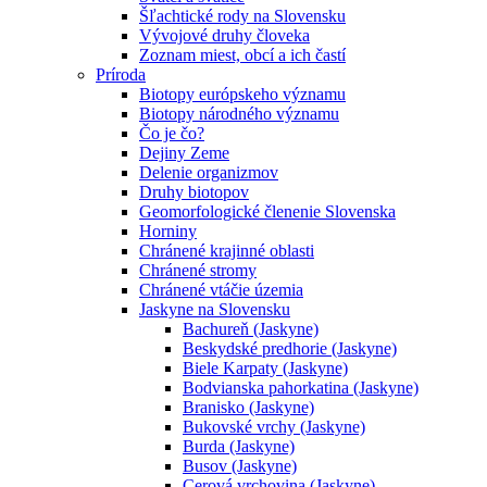
Šľachtické rody na Slovensku
Vývojové druhy človeka
Zoznam miest, obcí a ich častí
Príroda
Biotopy európskeho významu
Biotopy národného významu
Čo je čo?
Dejiny Zeme
Delenie organizmov
Druhy biotopov
Geomorfologické členenie Slovenska
Horniny
Chránené krajinné oblasti
Chránené stromy
Chránené vtáčie územia
Jaskyne na Slovensku
Bachureň (Jaskyne)
Beskydské predhorie (Jaskyne)
Biele Karpaty (Jaskyne)
Bodvianska pahorkatina (Jaskyne)
Branisko (Jaskyne)
Bukovské vrchy (Jaskyne)
Burda (Jaskyne)
Busov (Jaskyne)
Cerová vrchovina (Jaskyne)