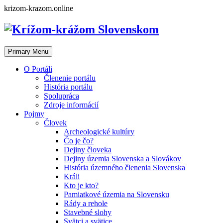
Skip
krizom-krazom.online
to
content
Primary Menu
O Portáli
Členenie portálu
História portálu
Spolupráca
Zdroje informácií
Pojmy
Človek
Archeologické kultúry
Čo je čo?
Dejiny človeka
Dejiny územia Slovenska a Slovákov
História územného členenia Slovenska
Králi
Kto je kto?
Pamiatkové územia na Slovensku
Rády a rehole
Stavebné slohy
Svätci a svätice