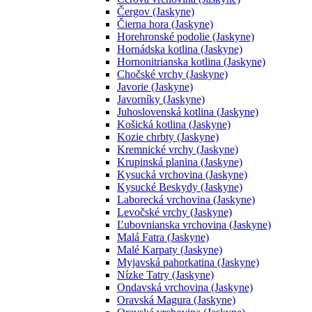
Čergov (Jaskyne)
Čierna hora (Jaskyne)
Horehronské podolie (Jaskyne)
Hornádska kotlina (Jaskyne)
Hornonitrianska kotlina (Jaskyne)
Chočské vrchy (Jaskyne)
Javorie (Jaskyne)
Javorníky (Jaskyne)
Juhoslovenská kotlina (Jaskyne)
Košická kotlina (Jaskyne)
Kozie chrbty (Jaskyne)
Kremnické vrchy (Jaskyne)
Krupinská planina (Jaskyne)
Kysucká vrchovina (Jaskyne)
Kysucké Beskydy (Jaskyne)
Laborecká vrchovina (Jaskyne)
Levočské vrchy (Jaskyne)
Ľubovnianska vrchovina (Jaskyne)
Malá Fatra (Jaskyne)
Malé Karpaty (Jaskyne)
Myjavská pahorkatina (Jaskyne)
Nízke Tatry (Jaskyne)
Ondavská vrchovina (Jaskyne)
Oravská Magura (Jaskyne)