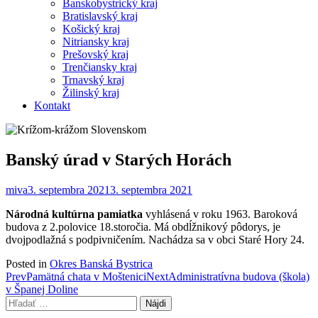
Banskobystrický kraj
Bratislavský kraj
Košický kraj
Nitriansky kraj
Prešovský kraj
Trenčiansky kraj
Trnavský kraj
Žilinský kraj
Kontakt
Banský úrad v Starých Horách
miva
3. septembra 2021
3. septembra 2021
Národná kultúrna pamiatka
vyhlásená v roku 1963. Baroková
budova z 2.polovice 18.storočia. Má obdĺžnikový pôdorys, je
dvojpodlažná s podpivničením. Nachádza sa v obci Staré Hory 24.
Posted in
Okres Banská Bystrica
Post
Prev
Pamätná chata v Moštenici
Next
Administratívna budova (škola)
v Španej Doline
navigation
Hľadať: