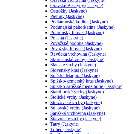
Oravská vrchovina (Jaskyne)
Oravské Beskydy (Jaskyne)
Ostrôžky (Jaskyne)
Pieniny (Jaskyne)
Podtatranská kotlina (Jaskyne)
Podunajská pahorkatina (Jaskyne)
Pohronský Inovec (Jaskyne)
Poľana (Jaskyne)
Považské podolie (Jaskyne)
Považský Inovec (Jaskyne)
Revúcka vrchovina (Jaskyne)
Skorušinské vrchy (Jaskyne)
Slanské vrchy (Jaskyne)
Slovenský kras (Jaskyne)
Spišská Magura (Jaskyne)
Spišsko-gemerský kras (Jaskyne)
Spišsko-šarišské medzihorie (Jaskyne)
Starohorské vrchy (Jaskyne)
Stolické vrchy (Jaskyne)
Strážovské vrchy (Jaskyne)
Súľovské vrchy (Jaskyne)
Šarišská vrchovina (Jaskyne)
Štiavnické vrchy (Jaskyne)
Tatry (Jaskyne)
Tribeč (Jaskyne)