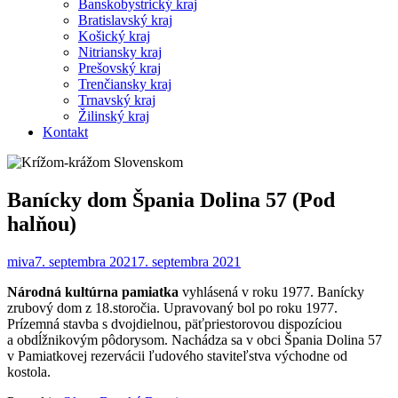
Banskobystrický kraj
Bratislavský kraj
Košický kraj
Nitriansky kraj
Prešovský kraj
Trenčiansky kraj
Trnavský kraj
Žilinský kraj
Kontakt
Banícky dom Špania Dolina 57 (Pod
halňou)
miva
7. septembra 2021
7. septembra 2021
Národná kultúrna pamiatka
vyhlásená v roku 1977. Banícky
zrubový dom z 18.storočia. Upravovaný bol po roku 1977.
Prízemná stavba s dvojdielnou, päťpriestorovou dispozíciou
a obdĺžnikovým pôdorysom. Nachádza sa v obci Špania Dolina 57
v Pamiatkovej rezervácii ľudového staviteľstva východne od
kostola.