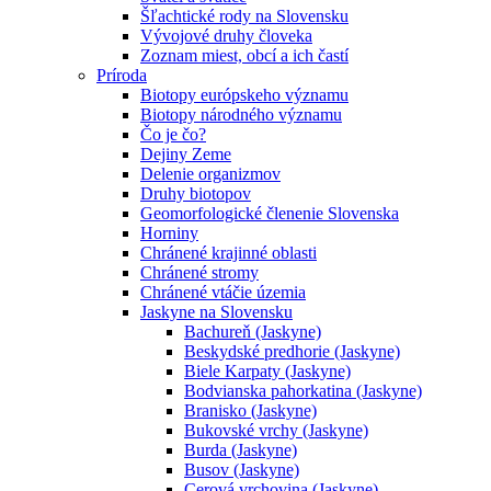
Šľachtické rody na Slovensku
Vývojové druhy človeka
Zoznam miest, obcí a ich častí
Príroda
Biotopy európskeho významu
Biotopy národného významu
Čo je čo?
Dejiny Zeme
Delenie organizmov
Druhy biotopov
Geomorfologické členenie Slovenska
Horniny
Chránené krajinné oblasti
Chránené stromy
Chránené vtáčie územia
Jaskyne na Slovensku
Bachureň (Jaskyne)
Beskydské predhorie (Jaskyne)
Biele Karpaty (Jaskyne)
Bodvianska pahorkatina (Jaskyne)
Branisko (Jaskyne)
Bukovské vrchy (Jaskyne)
Burda (Jaskyne)
Busov (Jaskyne)
Cerová vrchovina (Jaskyne)