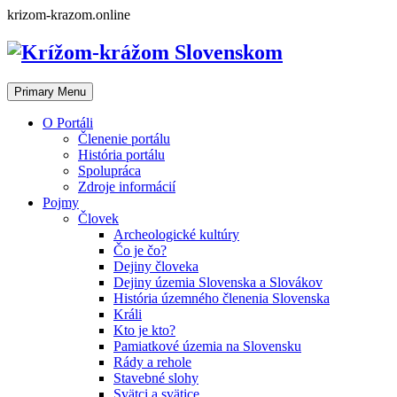
Skip
krizom-krazom.online
to
content
Primary Menu
O Portáli
Členenie portálu
História portálu
Spolupráca
Zdroje informácií
Pojmy
Človek
Archeologické kultúry
Čo je čo?
Dejiny človeka
Dejiny územia Slovenska a Slovákov
História územného členenia Slovenska
Králi
Kto je kto?
Pamiatkové územia na Slovensku
Rády a rehole
Stavebné slohy
Svätci a svätice