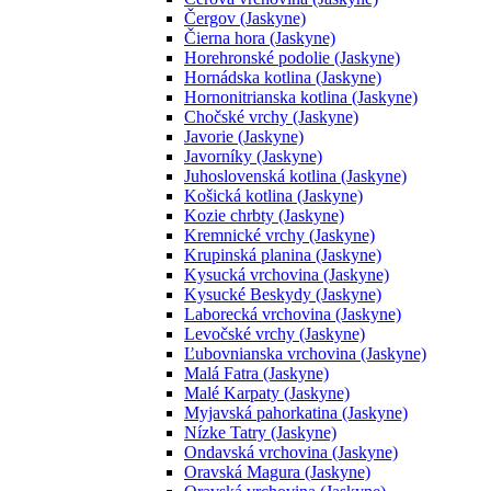
Čergov (Jaskyne)
Čierna hora (Jaskyne)
Horehronské podolie (Jaskyne)
Hornádska kotlina (Jaskyne)
Hornonitrianska kotlina (Jaskyne)
Chočské vrchy (Jaskyne)
Javorie (Jaskyne)
Javorníky (Jaskyne)
Juhoslovenská kotlina (Jaskyne)
Košická kotlina (Jaskyne)
Kozie chrbty (Jaskyne)
Kremnické vrchy (Jaskyne)
Krupinská planina (Jaskyne)
Kysucká vrchovina (Jaskyne)
Kysucké Beskydy (Jaskyne)
Laborecká vrchovina (Jaskyne)
Levočské vrchy (Jaskyne)
Ľubovnianska vrchovina (Jaskyne)
Malá Fatra (Jaskyne)
Malé Karpaty (Jaskyne)
Myjavská pahorkatina (Jaskyne)
Nízke Tatry (Jaskyne)
Ondavská vrchovina (Jaskyne)
Oravská Magura (Jaskyne)