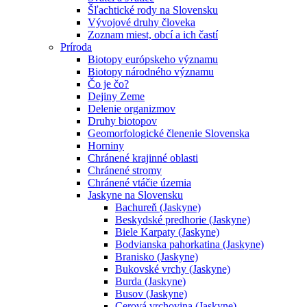
Šľachtické rody na Slovensku
Vývojové druhy človeka
Zoznam miest, obcí a ich častí
Príroda
Biotopy európskeho významu
Biotopy národného významu
Čo je čo?
Dejiny Zeme
Delenie organizmov
Druhy biotopov
Geomorfologické členenie Slovenska
Horniny
Chránené krajinné oblasti
Chránené stromy
Chránené vtáčie územia
Jaskyne na Slovensku
Bachureň (Jaskyne)
Beskydské predhorie (Jaskyne)
Biele Karpaty (Jaskyne)
Bodvianska pahorkatina (Jaskyne)
Branisko (Jaskyne)
Bukovské vrchy (Jaskyne)
Burda (Jaskyne)
Busov (Jaskyne)
Cerová vrchovina (Jaskyne)