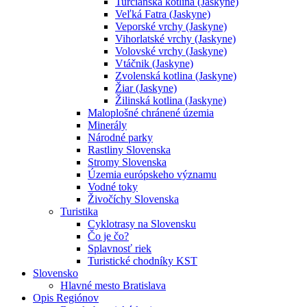
Turčianska kotlina (Jaskyne)
Veľká Fatra (Jaskyne)
Veporské vrchy (Jaskyne)
Vihorlatské vrchy (Jaskyne)
Volovské vrchy (Jaskyne)
Vtáčnik (Jaskyne)
Zvolenská kotlina (Jaskyne)
Žiar (Jaskyne)
Žilinská kotlina (Jaskyne)
Maloplošné chránené územia
Minerály
Národné parky
Rastliny Slovenska
Stromy Slovenska
Územia európskeho významu
Vodné toky
Živočíchy Slovenska
Turistika
Cyklotrasy na Slovensku
Čo je čo?
Splavnosť riek
Turistické chodníky KST
Slovensko
Hlavné mesto Bratislava
Opis Regiónov