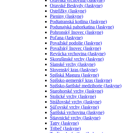
Oravská vrchovina (Jaskyne)
Oravské Beskydy (Jaskyne)
Ostrôžky (Jaskyne)
Pieniny (Jaskyne)
Podtatranská kotlina (Jaskyne)
Podunajská pahorkatina (Jaskyne)
Pohronský Inovec (Jaskyne)
Poľana (Jaskyne)
Považské podolie (Jaskyne)
Považský Inovec (Jaskyne)
Revúcka vrchovina (Jaskyne)
Skorušinské vrchy (Jaskyne)
Slanské vrchy (Jaskyne)
Slovenský kras (Jaskyne)
Spišská Magura (Jaskyne)
Spišsko-gemerský kras (Jaskyne)
Spišsko-šarišské medzihorie (Jaskyne)
Starohorské vrchy (Jaskyne)
Stolické vrchy (Jaskyne)
Strážovské vrchy (Jaskyne)
Súľovské vrchy (Jaskyne)
Šarišská vrchovina (Jaskyne)
Štiavnické vrchy (Jaskyne)
Tatry (Jaskyne)
Tribeč (Jaskyne)