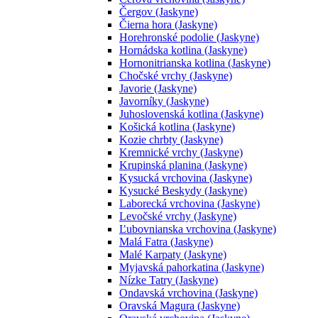
Čergov (Jaskyne)
Čierna hora (Jaskyne)
Horehronské podolie (Jaskyne)
Hornádska kotlina (Jaskyne)
Hornonitrianska kotlina (Jaskyne)
Chočské vrchy (Jaskyne)
Javorie (Jaskyne)
Javorníky (Jaskyne)
Juhoslovenská kotlina (Jaskyne)
Košická kotlina (Jaskyne)
Kozie chrbty (Jaskyne)
Kremnické vrchy (Jaskyne)
Krupinská planina (Jaskyne)
Kysucká vrchovina (Jaskyne)
Kysucké Beskydy (Jaskyne)
Laborecká vrchovina (Jaskyne)
Levočské vrchy (Jaskyne)
Ľubovnianska vrchovina (Jaskyne)
Malá Fatra (Jaskyne)
Malé Karpaty (Jaskyne)
Myjavská pahorkatina (Jaskyne)
Nízke Tatry (Jaskyne)
Ondavská vrchovina (Jaskyne)
Oravská Magura (Jaskyne)