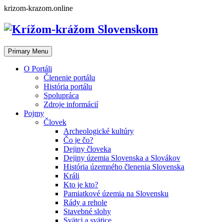
Skip
krizom-krazom.online
to
content
Primary Menu
O Portáli
Členenie portálu
História portálu
Spolupráca
Zdroje informácií
Pojmy
Človek
Archeologické kultúry
Čo je čo?
Dejiny človeka
Dejiny územia Slovenska a Slovákov
História územného členenia Slovenska
Králi
Kto je kto?
Pamiatkové územia na Slovensku
Rády a rehole
Stavebné slohy
Svätci a svätice