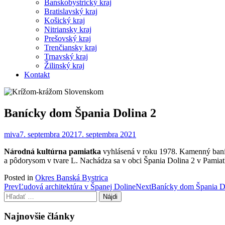
Banskobystrický kraj
Bratislavský kraj
Košický kraj
Nitriansky kraj
Prešovský kraj
Trenčiansky kraj
Trnavský kraj
Žilinský kraj
Kontakt
Banícky dom Špania Dolina 2
miva
7. septembra 2021
7. septembra 2021
Národná kultúrna pamiatka
vyhlásená v roku 1978. Kamenný baníc
a pôdorysom v tvare L. Nachádza sa v obci Špania Dolina 2 v Pamiatk
Posted in
Okres Banská Bystrica
Post
Prev
Ľudová architektúra v Španej Doline
Next
Banícky dom Špania D
Hľadať:
navigation
Najnovšie články