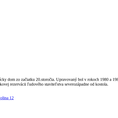
ky dom zo začiatku 20.storočia. Upravovaný bol v rokoch 1980 a 1983
ovej rezervácii ľudového staviteľstva severozápadne od kostola.
olina 12