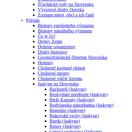
Šľachtické rody na Slovensku
Vývojové druhy človeka
Zoznam miest, obcí a ich častí
Príroda
Biotopy európskeho významu
Biotopy národného významu
Čo je čo?
Dejiny Zeme
Delenie organizmov
Druhy biotopov
Geomorfologické členenie Slovenska
Horniny
Chránené krajinné oblasti
Chránené stromy
Chránené vtáčie územia
Jaskyne na Slovensku
Bachureň (Jaskyne)
Beskydské predhorie (Jaskyne)
Biele Karpaty (Jaskyne)
Bodvianska pahorkatina (Jaskyne)
Branisko (Jaskyne)
Bukovské vrchy (Jaskyne)
Burda (Jaskyne)
Busov (Jaskyne)
Cerová vrchovina (Jaskyne)