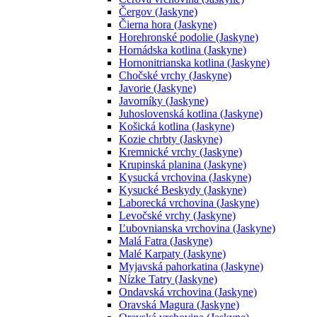
Čergov (Jaskyne)
Čierna hora (Jaskyne)
Horehronské podolie (Jaskyne)
Hornádska kotlina (Jaskyne)
Hornonitrianska kotlina (Jaskyne)
Chočské vrchy (Jaskyne)
Javorie (Jaskyne)
Javorníky (Jaskyne)
Juhoslovenská kotlina (Jaskyne)
Košická kotlina (Jaskyne)
Kozie chrbty (Jaskyne)
Kremnické vrchy (Jaskyne)
Krupinská planina (Jaskyne)
Kysucká vrchovina (Jaskyne)
Kysucké Beskydy (Jaskyne)
Laborecká vrchovina (Jaskyne)
Levočské vrchy (Jaskyne)
Ľubovnianska vrchovina (Jaskyne)
Malá Fatra (Jaskyne)
Malé Karpaty (Jaskyne)
Myjavská pahorkatina (Jaskyne)
Nízke Tatry (Jaskyne)
Ondavská vrchovina (Jaskyne)
Oravská Magura (Jaskyne)