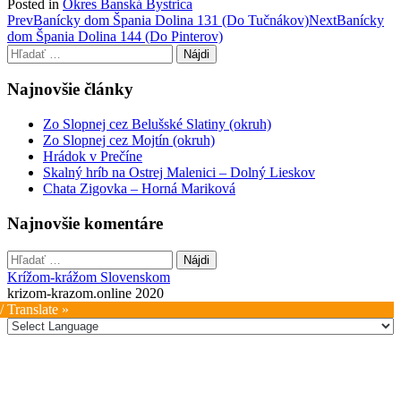
Posted in
Okres Banská Bystrica
Post
Prev
Banícky dom Špania Dolina 131 (Do Tučnákov)
Next
Banícky
dom Špania Dolina 144 (Do Pinterov)
navigation
Hľadať:
Najnovšie články
Zo Slopnej cez Belušské Slatiny (okruh)
Zo Slopnej cez Mojtín (okruh)
Hrádok v Prečíne
Skalný hríb na Ostrej Malenici – Dolný Lieskov
Chata Zigovka – Horná Mariková
Najnovšie komentáre
Hľadať:
Krížom-krážom Slovenskom
krizom-krazom.online 2020
/ Translate »