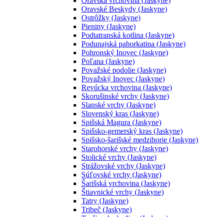
Oravská vrchovina (Jaskyne)
Oravské Beskydy (Jaskyne)
Ostrôžky (Jaskyne)
Pieniny (Jaskyne)
Podtatranská kotlina (Jaskyne)
Podunajská pahorkatina (Jaskyne)
Pohronský Inovec (Jaskyne)
Poľana (Jaskyne)
Považské podolie (Jaskyne)
Považský Inovec (Jaskyne)
Revúcka vrchovina (Jaskyne)
Skorušinské vrchy (Jaskyne)
Slanské vrchy (Jaskyne)
Slovenský kras (Jaskyne)
Spišská Magura (Jaskyne)
Spišsko-gemerský kras (Jaskyne)
Spišsko-šarišské medzihorie (Jaskyne)
Starohorské vrchy (Jaskyne)
Stolické vrchy (Jaskyne)
Strážovské vrchy (Jaskyne)
Súľovské vrchy (Jaskyne)
Šarišská vrchovina (Jaskyne)
Štiavnické vrchy (Jaskyne)
Tatry (Jaskyne)
Tribeč (Jaskyne)