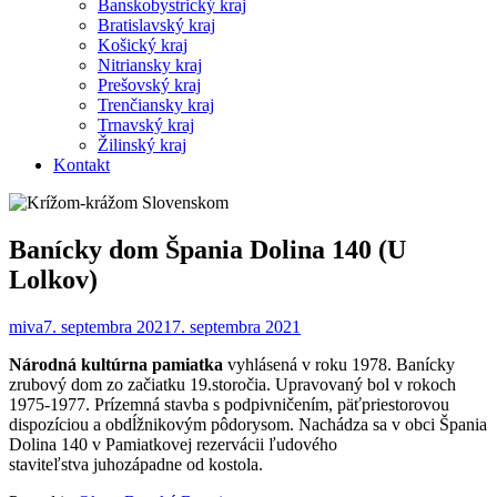
Banskobystrický kraj
Bratislavský kraj
Košický kraj
Nitriansky kraj
Prešovský kraj
Trenčiansky kraj
Trnavský kraj
Žilinský kraj
Kontakt
Banícky dom Špania Dolina 140 (U
Lolkov)
miva
7. septembra 2021
7. septembra 2021
Národná kultúrna pamiatka
vyhlásená v roku 1978. Banícky
zrubový dom zo začiatku 19.storočia. Upravovaný bol v rokoch
1975-1977. Prízemná stavba s podpivničením, päťpriestorovou
dispozíciou a obdĺžnikovým pôdorysom. Nachádza sa v obci Špania
Dolina 140 v Pamiatkovej rezervácii ľudového
staviteľstva juhozápadne od kostola.