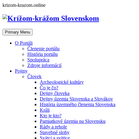
Skip
krizom-krazom.online
to
content
Primary Menu
O Portáli
Členenie portálu
História portálu
Spolupráca
Zdroje informácií
Pojmy
Človek
Archeologické kultúry
Čo je čo?
Dejiny človeka
Dejiny územia Slovenska a Slovákov
História územného členenia Slovenska
Králi
Kto je kto?
Pamiatkové územia na Slovensku
Rády a rehole
Stavebné slohy
Svätci a svätice