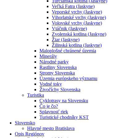
Turčianska kotlina (Jaskyne)
Veľká Fatra (Jaskyne)
Veporské vrchy (Jaskyne)
Vihorlatské vrchy (Jaskyne)
Volovské vrchy (Jaskyne)
Vtáčnik (Jaskyne)
Zvolenská kotlina (Jaskyne)
Žiar (Jaskyne)
Žilinská kotlina (Jaskyne)
Maloplošné chránené územia
Minerály
Národné parky
Rastliny Slovenska
Stromy Slovenska
Územia európskeho významu
Vodné toky
Živočíchy Slovenska
Turistika
Cyklotrasy na Slovensku
Čo je čo?
Splavnosť riek
Turistické chodníky KST
Slovensko
Hlavné mesto Bratislava
Opis Regiónov