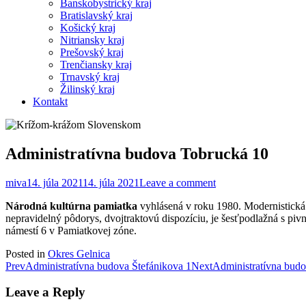
Banskobystrický kraj
Bratislavský kraj
Košický kraj
Nitriansky kraj
Prešovský kraj
Trenčiansky kraj
Trnavský kraj
Žilinský kraj
Kontakt
Administratívna budova Tobrucká 10
miva
14. júla 2021
14. júla 2021
Leave a comment
Národná kultúrna pamiatka
vyhlásená v roku 1980. Modernistická
nepravidelný pôdorys, dvojtraktovú dispozíciu, je šesťpodlažná s p
námestí 6 v Pamiatkovej zóne.
Posted in
Okres Gelnica
Post
Prev
Administratívna budova Štefánikova 1
Next
Administratívna budo
navigation
Leave a Reply