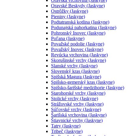
Oravská vrchovina (Jaskyne)
Oravské Beskydy (Jaskyne)
Ostrôžky (Jaskyne)
Pieniny (Jaskyne)
Podtatranská kotlina (Jaskyne)
Podunajská pahorkatina (Jaskyne)
Pohronský Inovec (Jaskyne)
Poľana (Jaskyne)
Považské podolie (Jaskyne)
Považský Inovec (Jaskyne)
Revúcka vrchovina (Jaskyne)
Skorušinské vrchy (Jaskyne)
Slanské vrchy (Jaskyne)
Slovenský kras (Jaskyne)
Spišská Magura (Jaskyne)
Spišsko-gemerský kras (Jaskyne)
Spišsko-šarišské medzihorie (Jaskyne)
Starohorské vrchy (Jaskyne)
Stolické vrchy (Jaskyne)
Strážovské vrchy (Jaskyne)
Súľovské vrchy (Jaskyne)
Šarišská vrchovina (Jaskyne)
Štiavnické vrchy (Jaskyne)
Tatry (Jaskyne)
Tribeč (Jaskyne)