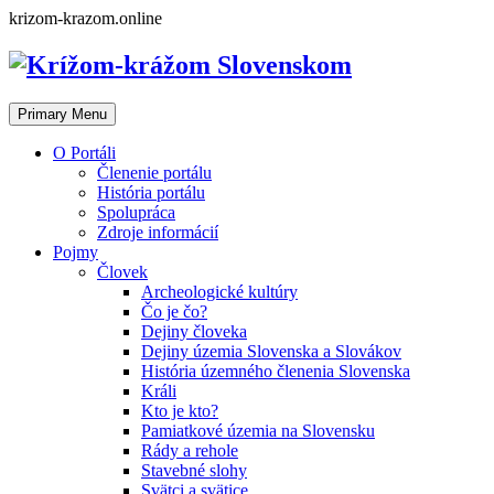
Skip
krizom-krazom.online
to
content
Primary Menu
O Portáli
Členenie portálu
História portálu
Spolupráca
Zdroje informácií
Pojmy
Človek
Archeologické kultúry
Čo je čo?
Dejiny človeka
Dejiny územia Slovenska a Slovákov
História územného členenia Slovenska
Králi
Kto je kto?
Pamiatkové územia na Slovensku
Rády a rehole
Stavebné slohy
Svätci a svätice