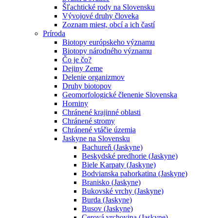
Šľachtické rody na Slovensku
Vývojové druhy človeka
Zoznam miest, obcí a ich častí
Príroda
Biotopy európskeho významu
Biotopy národného významu
Čo je čo?
Dejiny Zeme
Delenie organizmov
Druhy biotopov
Geomorfologické členenie Slovenska
Horniny
Chránené krajinné oblasti
Chránené stromy
Chránené vtáčie územia
Jaskyne na Slovensku
Bachureň (Jaskyne)
Beskydské predhorie (Jaskyne)
Biele Karpaty (Jaskyne)
Bodvianska pahorkatina (Jaskyne)
Branisko (Jaskyne)
Bukovské vrchy (Jaskyne)
Burda (Jaskyne)
Busov (Jaskyne)
Cerová vrchovina (Jaskyne)