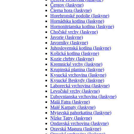
Čergov (Jaskyne)
Čierna hora (Jaskyne)
Horehronské podolie (Jaskyne)
Hornádska kotlina (Jaskyne)
Hornonitrianska kotlina (Jaskyne)
Chočské vrchy (Jaskyne)
Javorie (Jaskyne)
Javorníky (Jaskyne)
Juhoslovenská kotlina (Jaskyne)
Košická kotlina (Jaskyne)
Kozie chrbty (Jaskyne)
Kremnické vrchy (Jaskyne)
Krupinská planina (Jaskyne)
Kysucká vrchovina (Jaskyne)
Kysucké Beskydy (Jaskyne)
Laborecká vrchovina (Jaskyne)
Levočské vrchy (Jaskyne)
Ľubovnianska vrchovina (Jaskyne)
Malá Fatra (Jaskyne)
Malé Karpaty (Jaskyne)
Myjavská pahorkatina (Jaskyne)
Nízke Tatry (Jaskyne)
Ondavská vrchovina (Jaskyne)
Oravská Magura (Jaskyne)