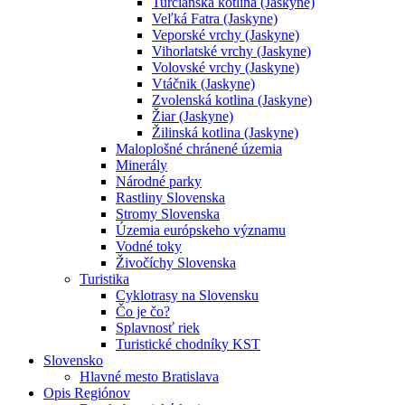
Turčianska kotlina (Jaskyne)
Veľká Fatra (Jaskyne)
Veporské vrchy (Jaskyne)
Vihorlatské vrchy (Jaskyne)
Volovské vrchy (Jaskyne)
Vtáčnik (Jaskyne)
Zvolenská kotlina (Jaskyne)
Žiar (Jaskyne)
Žilinská kotlina (Jaskyne)
Maloplošné chránené územia
Minerály
Národné parky
Rastliny Slovenska
Stromy Slovenska
Územia európskeho významu
Vodné toky
Živočíchy Slovenska
Turistika
Cyklotrasy na Slovensku
Čo je čo?
Splavnosť riek
Turistické chodníky KST
Slovensko
Hlavné mesto Bratislava
Opis Regiónov