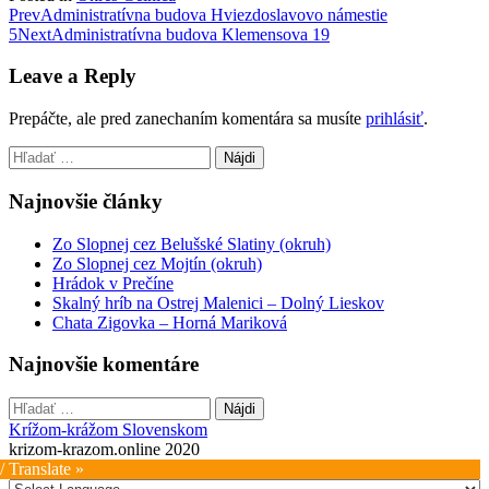
Post
Prev
Administratívna budova Hviezdoslavovo námestie
5
Next
Administratívna budova Klemensova 19
navigation
Leave a Reply
Prepáčte, ale pred zanechaním komentára sa musíte
prihlásiť
.
Hľadať:
Najnovšie články
Zo Slopnej cez Belušské Slatiny (okruh)
Zo Slopnej cez Mojtín (okruh)
Hrádok v Prečíne
Skalný hríb na Ostrej Malenici – Dolný Lieskov
Chata Zigovka – Horná Mariková
Najnovšie komentáre
Hľadať:
Krížom-krážom Slovenskom
krizom-krazom.online 2020
/ Translate »