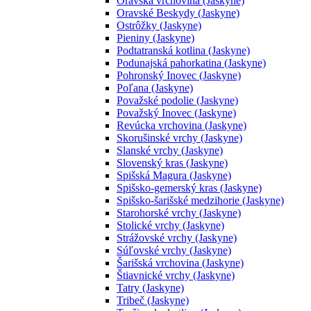
Oravská vrchovina (Jaskyne)
Oravské Beskydy (Jaskyne)
Ostrôžky (Jaskyne)
Pieniny (Jaskyne)
Podtatranská kotlina (Jaskyne)
Podunajská pahorkatina (Jaskyne)
Pohronský Inovec (Jaskyne)
Poľana (Jaskyne)
Považské podolie (Jaskyne)
Považský Inovec (Jaskyne)
Revúcka vrchovina (Jaskyne)
Skorušinské vrchy (Jaskyne)
Slanské vrchy (Jaskyne)
Slovenský kras (Jaskyne)
Spišská Magura (Jaskyne)
Spišsko-gemerský kras (Jaskyne)
Spišsko-šarišské medzihorie (Jaskyne)
Starohorské vrchy (Jaskyne)
Stolické vrchy (Jaskyne)
Strážovské vrchy (Jaskyne)
Súľovské vrchy (Jaskyne)
Šarišská vrchovina (Jaskyne)
Štiavnické vrchy (Jaskyne)
Tatry (Jaskyne)
Tribeč (Jaskyne)