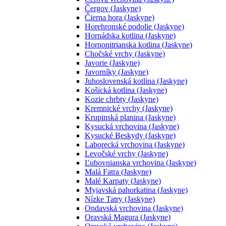
Čergov (Jaskyne)
Čierna hora (Jaskyne)
Horehronské podolie (Jaskyne)
Hornádska kotlina (Jaskyne)
Hornonitrianska kotlina (Jaskyne)
Chočské vrchy (Jaskyne)
Javorie (Jaskyne)
Javorníky (Jaskyne)
Juhoslovenská kotlina (Jaskyne)
Košická kotlina (Jaskyne)
Kozie chrbty (Jaskyne)
Kremnické vrchy (Jaskyne)
Krupinská planina (Jaskyne)
Kysucká vrchovina (Jaskyne)
Kysucké Beskydy (Jaskyne)
Laborecká vrchovina (Jaskyne)
Levočské vrchy (Jaskyne)
Ľubovnianska vrchovina (Jaskyne)
Malá Fatra (Jaskyne)
Malé Karpaty (Jaskyne)
Myjavská pahorkatina (Jaskyne)
Nízke Tatry (Jaskyne)
Ondavská vrchovina (Jaskyne)
Oravská Magura (Jaskyne)