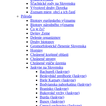
Šľachtické rody na Slovensku
Vývojové druhy človeka
Zoznam miest, obcí a ich častí
Príroda
Biotopy európskeho významu
Biotopy národného významu
Čo je čo?
Dejiny Zeme
Delenie organizmov
Druhy biotopov
Geomorfologické členenie Slovenska
Horniny
Chránené krajinné oblasti
Chránené stromy
Chránené vtáčie územia
Jaskyne na Slovensku
Bachureň (Jaskyne)
Beskydské predhorie (Jaskyne)
Biele Karpaty (Jaskyne)
Bodvianska pahorkatina (Jaskyne)
Branisko (Jaskyne)
Bukovské vrchy (Jaskyne)
Burda (Jaskyne)
Busov (Jaskyne)
Cerová vrchovina (Jaskyne)