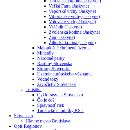
Turčianska kotlina (Jaskyne)
Veľká Fatra (Jaskyne)
Veporské vrchy (Jaskyne)
Vihorlatské vrchy (Jaskyne)
Volovské vrchy (Jaskyne)
Vtáčnik (Jaskyne)
Zvolenská kotlina (Jaskyne)
Žiar (Jaskyne)
Žilinská kotlina (Jaskyne)
Maloplošné chránené územia
Minerály
Národné parky
Rastliny Slovenska
Stromy Slovenska
Územia európskeho významu
Vodné toky
Živočíchy Slovenska
Turistika
Cyklotrasy na Slovensku
Čo je čo?
Splavnosť riek
Turistické chodníky KST
Slovensko
Hlavné mesto Bratislava
Opis Regiónov