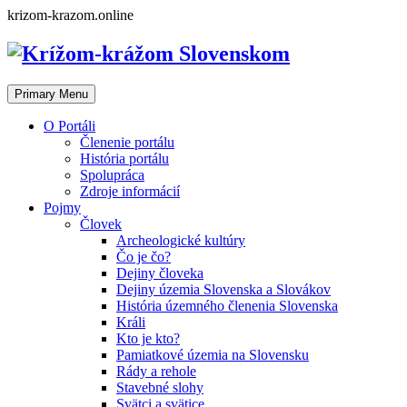
Skip
krizom-krazom.online
to
content
Primary Menu
O Portáli
Členenie portálu
História portálu
Spolupráca
Zdroje informácií
Pojmy
Človek
Archeologické kultúry
Čo je čo?
Dejiny človeka
Dejiny územia Slovenska a Slovákov
História územného členenia Slovenska
Králi
Kto je kto?
Pamiatkové územia na Slovensku
Rády a rehole
Stavebné slohy
Svätci a svätice