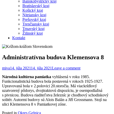
Banskobystrický kraj
Bratislavský kraj
Košický kraj
Nitriansky kraj
Prešovský kraj
Trenčiansky kraj
Trnavský kraj
Žilinský kraj
Kontakt
Administratívna budova Klemensova 8
miva
14. júla 2021
14. júla 2021
Leave a comment
Národná kultúrna pamiatka
vyhlásená v roku 1985.
Funkcionalistická budova bola postavená v rokoch 1925-1927.
Upravovaná bola v 2.polovici 20.storočia. Má viackrídlový
uzatvorený pôdorys, dvojtraktovú dispozíciu, je osempodlažná
s pivnicou. Budova riaditeľstva železníc je chodbový schodiskový
solitér. Autormi budovy sú Alois Balán a Jiří Grossmann. Stojí na
ulici Klemensova 8 v Pamiatkovej zóne.
Posted in
Okres Gelnica