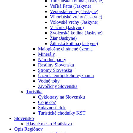
Turčianska kotlina (Jaskyne)
Veľká Fatra (Jaskyne)
Veporské vrchy (Jaskyne)
Vihorlatské vrchy (Jaskyne)
Volovské vrchy (Jaskyne)
Vtáčnik (Jaskyne)
Zvolenská kotlina (Jaskyne)
Žiar (Jaskyne)
Žilinská kotlina (Jaskyne)
Maloplošné chránené územia
Minerály
Národné parky
Rastliny Slovenska
Stromy Slovenska
Územia európskeho významu
Vodné toky
Živočíchy Slovenska
Turistika
Cyklotrasy na Slovensku
Čo je čo?
Splavnosť riek
Turistické chodníky KST
Slovensko
Hlavné mesto Bratislava
Opis Regiónov