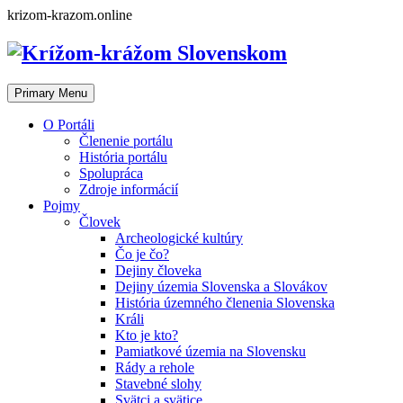
Skip
krizom-krazom.online
to
content
Primary Menu
O Portáli
Členenie portálu
História portálu
Spolupráca
Zdroje informácií
Pojmy
Človek
Archeologické kultúry
Čo je čo?
Dejiny človeka
Dejiny územia Slovenska a Slovákov
História územného členenia Slovenska
Králi
Kto je kto?
Pamiatkové územia na Slovensku
Rády a rehole
Stavebné slohy
Svätci a svätice