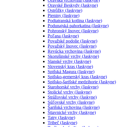
Oravská vrchovina (Jaskyne)
Oravské Beskydy (Jaskyne)
Ostrôžky (Jaskyne)
Pieniny (Jaskyne)
Podtatranská kotlina (Jaskyne)
Podunajská pahorkatina (Jaskyne)
Pohronský Inovec (Jaskyne)
Poľana (Jaskyne)
Považské podolie (Jaskyne)
Považský Inovec (Jaskyne)
Revúcka vrchovina (Jaskyne)
Skorušinské vrchy (Jaskyne)
Slanské vrchy (Jaskyne)
Slovenský kras (Jaskyne)
Spišská Magura (Jaskyne)
Spišsko-gemerský kras (Jaskyne)
Spišsko-šarišské medzihorie (Jaskyne)
Starohorské vrchy (Jaskyne)
Stolické vrchy (Jaskyne)
Strážovské vrchy (Jaskyne)
Súľovské vrchy (Jaskyne)
Šarišská vrchovina (Jaskyne)
Štiavnické vrchy (Jaskyne)
Tatry (Jaskyne)
Tribeč (Jaskyne)