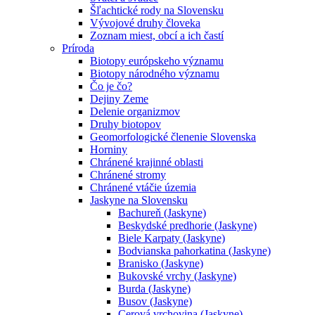
Šľachtické rody na Slovensku
Vývojové druhy človeka
Zoznam miest, obcí a ich častí
Príroda
Biotopy európskeho významu
Biotopy národného významu
Čo je čo?
Dejiny Zeme
Delenie organizmov
Druhy biotopov
Geomorfologické členenie Slovenska
Horniny
Chránené krajinné oblasti
Chránené stromy
Chránené vtáčie územia
Jaskyne na Slovensku
Bachureň (Jaskyne)
Beskydské predhorie (Jaskyne)
Biele Karpaty (Jaskyne)
Bodvianska pahorkatina (Jaskyne)
Branisko (Jaskyne)
Bukovské vrchy (Jaskyne)
Burda (Jaskyne)
Busov (Jaskyne)
Cerová vrchovina (Jaskyne)