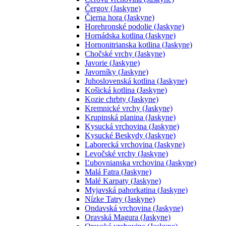
Čergov (Jaskyne)
Čierna hora (Jaskyne)
Horehronské podolie (Jaskyne)
Hornádska kotlina (Jaskyne)
Hornonitrianska kotlina (Jaskyne)
Chočské vrchy (Jaskyne)
Javorie (Jaskyne)
Javorníky (Jaskyne)
Juhoslovenská kotlina (Jaskyne)
Košická kotlina (Jaskyne)
Kozie chrbty (Jaskyne)
Kremnické vrchy (Jaskyne)
Krupinská planina (Jaskyne)
Kysucká vrchovina (Jaskyne)
Kysucké Beskydy (Jaskyne)
Laborecká vrchovina (Jaskyne)
Levočské vrchy (Jaskyne)
Ľubovnianska vrchovina (Jaskyne)
Malá Fatra (Jaskyne)
Malé Karpaty (Jaskyne)
Myjavská pahorkatina (Jaskyne)
Nízke Tatry (Jaskyne)
Ondavská vrchovina (Jaskyne)
Oravská Magura (Jaskyne)