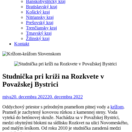
Banskobystrický kraj
Bratislavský kraj
Košický kraj
Nitriansky kraj
Prešovský kraj
Trenčiansky kraj
Trnavský kraj
Žilinský kraj
Kontakt
Studnička pri kríži na Rozkvete v
Považskej Bystrici
miva
20. decembra 2022
20. decembra 2022
Oddychový priestor s prírodným prameňom pitnej vody a
krížom
.
Prameň je zachytený kovovou rúrkou z kamennej steny. Voda
vyteká do betónovej skruže. Nachádza sa v Považskej Bystrici,
medzi obytnými blokmi na sídlisku Rozkvet na ulici Novomeského,
pod malým lesíkom. Od roku 2010 je studnička zaradená medzi