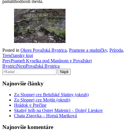
pamätihodnosti mesta.
Posted in
Okres Považská Bystrica
,
Pramene a studničky
,
Príroda
,
Trenčiansky kraj
Post
Prev
Prameň Kyselka pod Manínom v Považskej
Bystrici
Next
Považská Bystrica
navigation
Hľadať:
Najnovšie články
Zo Slopnej cez Belušské Slatiny (okruh)
Zo Slopnej cez Mojtín (okruh)
Hrádok v Prečíne
Skalný hríb na Ostrej Malenici – Dolný Lieskov
Chata Zigovka – Horná Mariková
Najnovšie komentáre