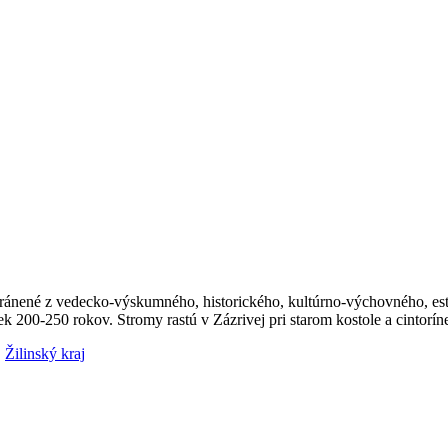
ránené z vedecko-výskumného, historického, kultúrno-výchovného, este
00-250 rokov. Stromy rastú v Zázrivej pri starom kostole a cintorín
,
Žilinský kraj