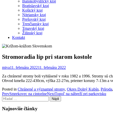
Banskobystrický kraj
Bratislavský kraj
Košický kraj
Nitriansky kraj
Prešovský kraj
Trenčiansky kraj
Trnavský kraj
Žilinský kraj
Kontakt
Stromoradia líp pri starom kostole
miva
11. februára 2022
11. februára 2022
Za chránené stromy boli vyhlásené v roku 1982 a 1996. Stromy sú ch
Obvod kmeňa 222-430cm, výška 22-27m, priemer koruny 7-13m a vek 2
Posted in
Chránené a významné stromy
,
Okres Dolný Kubín
,
Príroda
Post
Prev
Smrekovec na cintoríne
Next
Topoľ na nábreží pri parkovisku
Hľadať:
navigation
Najnovšie články