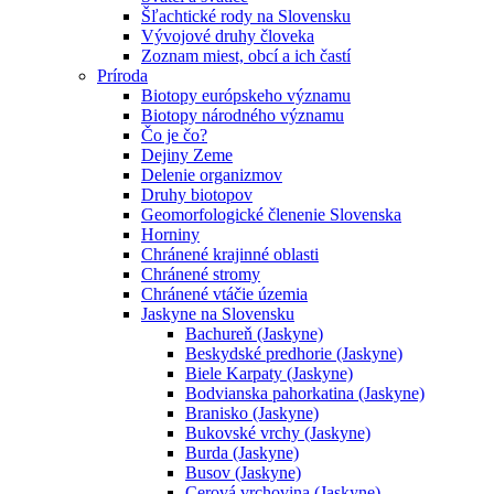
Šľachtické rody na Slovensku
Vývojové druhy človeka
Zoznam miest, obcí a ich častí
Príroda
Biotopy európskeho významu
Biotopy národného významu
Čo je čo?
Dejiny Zeme
Delenie organizmov
Druhy biotopov
Geomorfologické členenie Slovenska
Horniny
Chránené krajinné oblasti
Chránené stromy
Chránené vtáčie územia
Jaskyne na Slovensku
Bachureň (Jaskyne)
Beskydské predhorie (Jaskyne)
Biele Karpaty (Jaskyne)
Bodvianska pahorkatina (Jaskyne)
Branisko (Jaskyne)
Bukovské vrchy (Jaskyne)
Burda (Jaskyne)
Busov (Jaskyne)
Cerová vrchovina (Jaskyne)