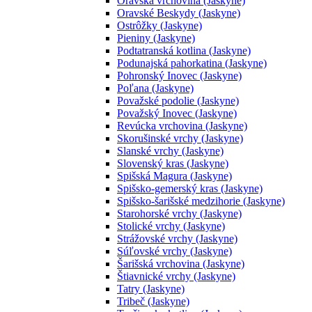
Oravská vrchovina (Jaskyne)
Oravské Beskydy (Jaskyne)
Ostrôžky (Jaskyne)
Pieniny (Jaskyne)
Podtatranská kotlina (Jaskyne)
Podunajská pahorkatina (Jaskyne)
Pohronský Inovec (Jaskyne)
Poľana (Jaskyne)
Považské podolie (Jaskyne)
Považský Inovec (Jaskyne)
Revúcka vrchovina (Jaskyne)
Skorušinské vrchy (Jaskyne)
Slanské vrchy (Jaskyne)
Slovenský kras (Jaskyne)
Spišská Magura (Jaskyne)
Spišsko-gemerský kras (Jaskyne)
Spišsko-šarišské medzihorie (Jaskyne)
Starohorské vrchy (Jaskyne)
Stolické vrchy (Jaskyne)
Strážovské vrchy (Jaskyne)
Súľovské vrchy (Jaskyne)
Šarišská vrchovina (Jaskyne)
Štiavnické vrchy (Jaskyne)
Tatry (Jaskyne)
Tribeč (Jaskyne)