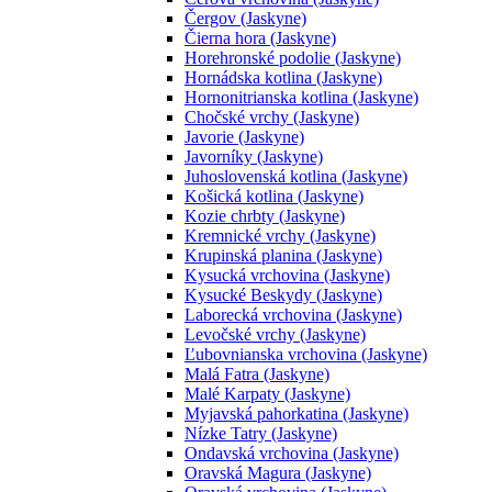
Čergov (Jaskyne)
Čierna hora (Jaskyne)
Horehronské podolie (Jaskyne)
Hornádska kotlina (Jaskyne)
Hornonitrianska kotlina (Jaskyne)
Chočské vrchy (Jaskyne)
Javorie (Jaskyne)
Javorníky (Jaskyne)
Juhoslovenská kotlina (Jaskyne)
Košická kotlina (Jaskyne)
Kozie chrbty (Jaskyne)
Kremnické vrchy (Jaskyne)
Krupinská planina (Jaskyne)
Kysucká vrchovina (Jaskyne)
Kysucké Beskydy (Jaskyne)
Laborecká vrchovina (Jaskyne)
Levočské vrchy (Jaskyne)
Ľubovnianska vrchovina (Jaskyne)
Malá Fatra (Jaskyne)
Malé Karpaty (Jaskyne)
Myjavská pahorkatina (Jaskyne)
Nízke Tatry (Jaskyne)
Ondavská vrchovina (Jaskyne)
Oravská Magura (Jaskyne)