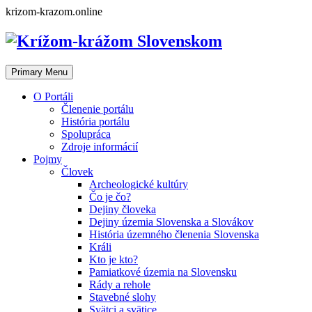
Skip
krizom-krazom.online
to
content
Primary Menu
O Portáli
Členenie portálu
História portálu
Spolupráca
Zdroje informácií
Pojmy
Človek
Archeologické kultúry
Čo je čo?
Dejiny človeka
Dejiny územia Slovenska a Slovákov
História územného členenia Slovenska
Králi
Kto je kto?
Pamiatkové územia na Slovensku
Rády a rehole
Stavebné slohy
Svätci a svätice