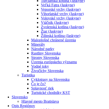
Turčianska kotlina (Jaskyne)
Veľká Fatra (Jaskyne)
Veporské vrchy (Jaskyne)
Vihorlatské vrchy (Jaskyne)
Volovské vrchy (Jaskyne)
Vtáčnik (Jaskyne)
Zvolenská kotlina (Jaskyne)
Žiar (Jaskyne)
Žilinská kotlina (Jaskyne)
Maloplošné chránené územia
Minerály
Národné parky
Rastliny Slovenska
Stromy Slovenska
Územia európskeho významu
Vodné toky
Živočíchy Slovenska
Turistika
Cyklotrasy na Slovensku
Čo je čo?
Splavnosť riek
Turistické chodníky KST
Slovensko
Hlavné mesto Bratislava
Opis Regiónov