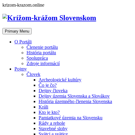
Skip
krizom-krazom.online
to
content
Primary Menu
O Portáli
Členenie portálu
História portálu
Spolupráca
Zdroje informácií
Pojmy
Človek
Archeologické kultúry
Čo je čo?
Dejiny človeka
Dejiny územia Slovenska a Slovákov
História územného členenia Slovenska
Králi
Kto je kto?
Pamiatkové územia na Slovensku
Rády a rehole
Stavebné slohy
Svätci a svätice