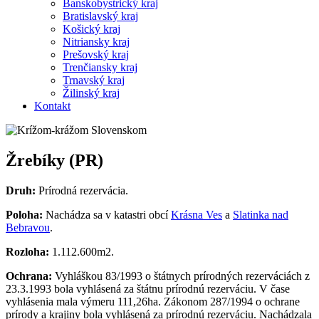
Banskobystrický kraj
Bratislavský kraj
Košický kraj
Nitriansky kraj
Prešovský kraj
Trenčiansky kraj
Trnavský kraj
Žilinský kraj
Kontakt
Žrebíky (PR)
Druh:
Prírodná rezervácia.
Poloha:
Nachádza sa v katastri obcí
Krásna Ves
a
Slatinka nad
Bebravou
.
Rozloha:
1.112.600m2.
Ochrana:
Vyhláškou 83/1993 o štátnych prírodných rezerváciách z
23.3.1993 bola vyhlásená za štátnu prírodnú rezerváciu. V čase
vyhlásenia mala výmeru 111,26ha. Zákonom 287/1994 o ochrane
prírody a krajiny bola vyhlásená za prírodnú rezerváciu. Nachádzala