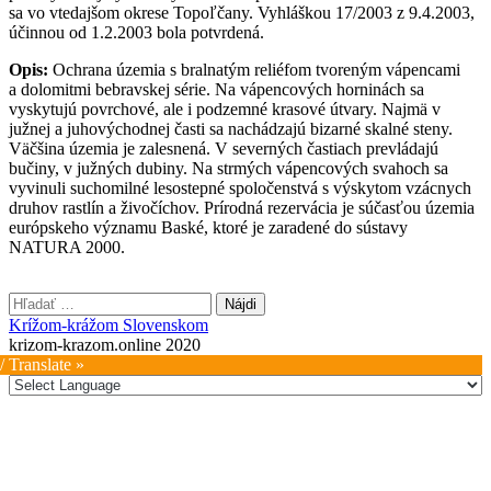
sa vo vtedajšom okrese Topoľčany. Vyhláškou 17/2003 z 9.4.2003,
účinnou od 1.2.2003 bola potvrdená.
Opis:
Ochrana územia s bralnatým reliéfom tvoreným vápencami
a dolomitmi bebravskej série. Na vápencových horninách sa
vyskytujú povrchové, ale i podzemné krasové útvary. Najmä v
južnej a juhovýchodnej časti sa nachádzajú bizarné skalné steny.
Väčšina územia je zalesnená. V severných častiach prevládajú
bučiny, v južných dubiny. Na strmých vápencových svahoch sa
vyvinuli suchomilné lesostepné spoločenstvá s výskytom vzácnych
druhov rastlín a živočíchov. Prírodná rezervácia je súčasťou územia
európskeho významu Baské, ktoré je zaradené do sústavy
NATURA 2000.
Hľadať:
Krížom-krážom Slovenskom
krizom-krazom.online 2020
/ Translate »