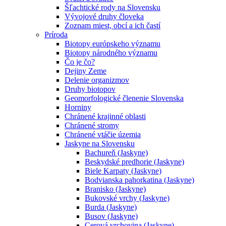
Šľachtické rody na Slovensku
Vývojové druhy človeka
Zoznam miest, obcí a ich častí
Príroda
Biotopy európskeho významu
Biotopy národného významu
Čo je čo?
Dejiny Zeme
Delenie organizmov
Druhy biotopov
Geomorfologické členenie Slovenska
Horniny
Chránené krajinné oblasti
Chránené stromy
Chránené vtáčie územia
Jaskyne na Slovensku
Bachureň (Jaskyne)
Beskydské predhorie (Jaskyne)
Biele Karpaty (Jaskyne)
Bodvianska pahorkatina (Jaskyne)
Branisko (Jaskyne)
Bukovské vrchy (Jaskyne)
Burda (Jaskyne)
Busov (Jaskyne)
Cerová vrchovina (Jaskyne)