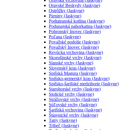
Oravská vrchovina (Jaskyne)
Oravské Beskydy (Jaskyne)
Ostrôžky (Jaskyne)
Pieniny (Jaskyne)
Podtatranská kotlina (Jaskyne)
Podunajská pahorkatina (Jaskyne)
Pohronský Inovec (Jaskyne)
Poľana (Jaskyne)
Považské podolie (Jaskyne)
Považský Inovec (Jaskyne)
Revúcka vrchovina (Jaskyne)
Skorušinské vrchy (Jaskyne)
Slanské vrchy (Jaskyne)
Slovenský kras (Jaskyne)
Spišská Magura (Jaskyne)
Spišsko-gemerský kras (Jaskyne)
Spišsko-šarišské medzihorie (Jaskyne)
Starohorské vrchy (Jaskyne)
Stolické vrchy (Jaskyne)
Strážovské vrchy (Jaskyne)
Súľovské vrchy (Jaskyne)
Šarišská vrchovina (Jaskyne)
Štiavnické vrchy (Jaskyne)
Tatry (Jaskyne)
Tribeč (Jaskyne)