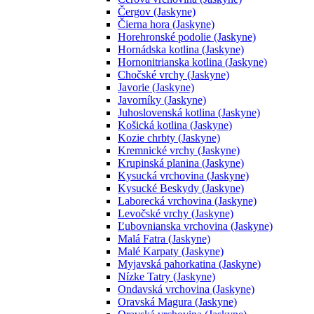
Čergov (Jaskyne)
Čierna hora (Jaskyne)
Horehronské podolie (Jaskyne)
Hornádska kotlina (Jaskyne)
Hornonitrianska kotlina (Jaskyne)
Chočské vrchy (Jaskyne)
Javorie (Jaskyne)
Javorníky (Jaskyne)
Juhoslovenská kotlina (Jaskyne)
Košická kotlina (Jaskyne)
Kozie chrbty (Jaskyne)
Kremnické vrchy (Jaskyne)
Krupinská planina (Jaskyne)
Kysucká vrchovina (Jaskyne)
Kysucké Beskydy (Jaskyne)
Laborecká vrchovina (Jaskyne)
Levočské vrchy (Jaskyne)
Ľubovnianska vrchovina (Jaskyne)
Malá Fatra (Jaskyne)
Malé Karpaty (Jaskyne)
Myjavská pahorkatina (Jaskyne)
Nízke Tatry (Jaskyne)
Ondavská vrchovina (Jaskyne)
Oravská Magura (Jaskyne)