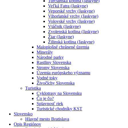
Turčianska kotlina (Jaskyne)
Veľká Fatra (Jaskyne)
Veporské vrchy (Jaskyne)
Vihorlatské vrchy (Jaskyne)
Volovské vrchy (Jaskyne)
Vtáčnik (Jaskyne)
Zvolenská kotlina (Jaskyne)
Žiar (Jaskyne)
Žilinská kotlina (Jaskyne)
Maloplošné chránené územia
Minerály
Národné parky
Rastliny Slovenska
Stromy Slovenska
Územia európskeho významu
Vodné toky
Živočíchy Slovenska
Turistika
Cyklotrasy na Slovensku
Čo je čo?
Splavnosť riek
Turistické chodníky KST
Slovensko
Hlavné mesto Bratislava
Opis Regiónov