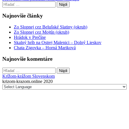
Hľadať:
navigation
Najnovšie články
Zo Slopnej cez Belušské Slatiny (okruh)
Zo Slopnej cez Mojtín (okruh)
Hrádok v Prečíne
Skalný hríb na Ostrej Malenici – Dolný Lieskov
Chata Zigovka – Horná Mariková
Najnovšie komentáre
Hľadať:
Krížom-krážom Slovenskom
krizom-krazom.online 2020