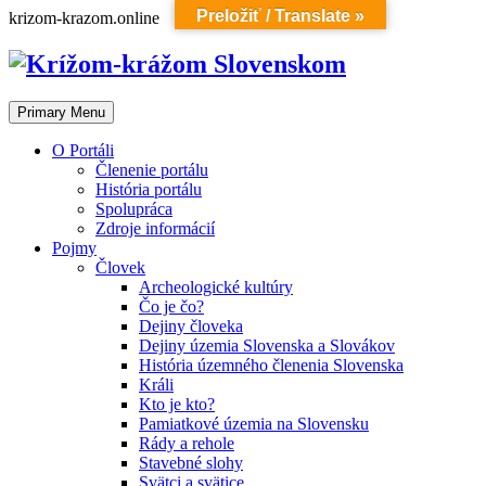
Preložiť / Translate »
Skip
krizom-krazom.online
to
content
Primary Menu
O Portáli
Členenie portálu
História portálu
Spolupráca
Zdroje informácií
Pojmy
Človek
Archeologické kultúry
Čo je čo?
Dejiny človeka
Dejiny územia Slovenska a Slovákov
História územného členenia Slovenska
Králi
Kto je kto?
Pamiatkové územia na Slovensku
Rády a rehole
Stavebné slohy
Svätci a svätice