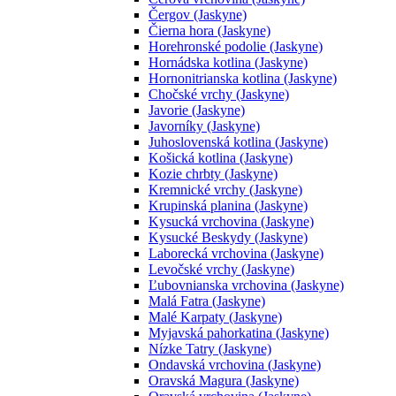
Čergov (Jaskyne)
Čierna hora (Jaskyne)
Horehronské podolie (Jaskyne)
Hornádska kotlina (Jaskyne)
Hornonitrianska kotlina (Jaskyne)
Chočské vrchy (Jaskyne)
Javorie (Jaskyne)
Javorníky (Jaskyne)
Juhoslovenská kotlina (Jaskyne)
Košická kotlina (Jaskyne)
Kozie chrbty (Jaskyne)
Kremnické vrchy (Jaskyne)
Krupinská planina (Jaskyne)
Kysucká vrchovina (Jaskyne)
Kysucké Beskydy (Jaskyne)
Laborecká vrchovina (Jaskyne)
Levočské vrchy (Jaskyne)
Ľubovnianska vrchovina (Jaskyne)
Malá Fatra (Jaskyne)
Malé Karpaty (Jaskyne)
Myjavská pahorkatina (Jaskyne)
Nízke Tatry (Jaskyne)
Ondavská vrchovina (Jaskyne)
Oravská Magura (Jaskyne)