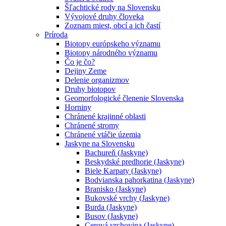
Šľachtické rody na Slovensku
Vývojové druhy človeka
Zoznam miest, obcí a ich častí
Príroda
Biotopy európskeho významu
Biotopy národného významu
Čo je čo?
Dejiny Zeme
Delenie organizmov
Druhy biotopov
Geomorfologické členenie Slovenska
Horniny
Chránené krajinné oblasti
Chránené stromy
Chránené vtáčie územia
Jaskyne na Slovensku
Bachureň (Jaskyne)
Beskydské predhorie (Jaskyne)
Biele Karpaty (Jaskyne)
Bodvianska pahorkatina (Jaskyne)
Branisko (Jaskyne)
Bukovské vrchy (Jaskyne)
Burda (Jaskyne)
Busov (Jaskyne)
Cerová vrchovina (Jaskyne)