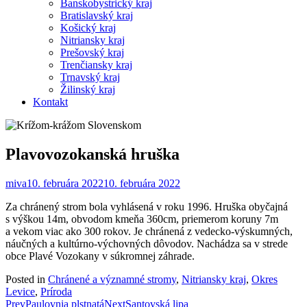
Banskobystrický kraj
Bratislavský kraj
Košický kraj
Nitriansky kraj
Prešovský kraj
Trenčiansky kraj
Trnavský kraj
Žilinský kraj
Kontakt
Plavovozokanská hruška
miva
10. februára 2022
10. februára 2022
Za chránený strom bola vyhlásená v roku 1996. Hruška obyčajná
s výškou 14m, obvodom kmeňa 360cm, priemerom koruny 7m
a vekom viac ako 300 rokov. Je chránená z vedecko-výskumných,
náučných a kultúrno-výchovných dôvodov. Nachádza sa v strede
obce Plavé Vozokany v súkromnej záhrade.
Posted in
Chránené a významné stromy
,
Nitriansky kraj
,
Okres
Levice
,
Príroda
Post
Prev
Paulovnia plstnatá
Next
Santovská lipa