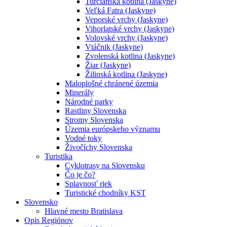
Turčianska kotlina (Jaskyne)
Veľká Fatra (Jaskyne)
Veporské vrchy (Jaskyne)
Vihorlatské vrchy (Jaskyne)
Volovské vrchy (Jaskyne)
Vtáčnik (Jaskyne)
Zvolenská kotlina (Jaskyne)
Žiar (Jaskyne)
Žilinská kotlina (Jaskyne)
Maloplošné chránené územia
Minerály
Národné parky
Rastliny Slovenska
Stromy Slovenska
Územia európskeho významu
Vodné toky
Živočíchy Slovenska
Turistika
Cyklotrasy na Slovensku
Čo je čo?
Splavnosť riek
Turistické chodníky KST
Slovensko
Hlavné mesto Bratislava
Opis Regiónov