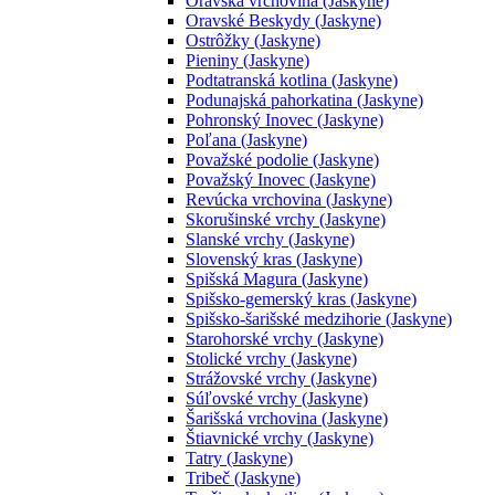
Oravská vrchovina (Jaskyne)
Oravské Beskydy (Jaskyne)
Ostrôžky (Jaskyne)
Pieniny (Jaskyne)
Podtatranská kotlina (Jaskyne)
Podunajská pahorkatina (Jaskyne)
Pohronský Inovec (Jaskyne)
Poľana (Jaskyne)
Považské podolie (Jaskyne)
Považský Inovec (Jaskyne)
Revúcka vrchovina (Jaskyne)
Skorušinské vrchy (Jaskyne)
Slanské vrchy (Jaskyne)
Slovenský kras (Jaskyne)
Spišská Magura (Jaskyne)
Spišsko-gemerský kras (Jaskyne)
Spišsko-šarišské medzihorie (Jaskyne)
Starohorské vrchy (Jaskyne)
Stolické vrchy (Jaskyne)
Strážovské vrchy (Jaskyne)
Súľovské vrchy (Jaskyne)
Šarišská vrchovina (Jaskyne)
Štiavnické vrchy (Jaskyne)
Tatry (Jaskyne)
Tribeč (Jaskyne)