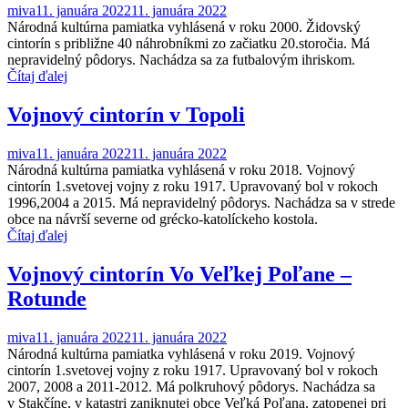
miva
11. januára 2022
11. januára 2022
Národná kultúrna pamiatka vyhlásená v roku 2000. Židovský
cintorín s približne 40 náhrobníkmi zo začiatku 20.storočia. Má
nepravidelný pôdorys. Nachádza sa za futbalovým ihriskom.
Čítaj ďalej
Vojnový cintorín v Topoli
miva
11. januára 2022
11. januára 2022
Národná kultúrna pamiatka vyhlásená v roku 2018. Vojnový
cintorín 1.svetovej vojny z roku 1917. Upravovaný bol v rokoch
1996,2004 a 2015. Má nepravidelný pôdorys. Nachádza sa v strede
obce na návrší severne od grécko-katolíckeho kostola.
Čítaj ďalej
Vojnový cintorín Vo Veľkej Poľane –
Rotunde
miva
11. januára 2022
11. januára 2022
Národná kultúrna pamiatka vyhlásená v roku 2019. Vojnový
cintorín 1.svetovej vojny z roku 1917. Upravovaný bol v rokoch
2007, 2008 a 2011-2012. Má polkruhový pôdorys. Nachádza sa
v Stakčíne, v katastri zaniknutej obce Veľká Poľana, zatopenej pri