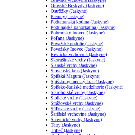
Oravská vrchovina (Jaskyne)
Oravské Beskydy (Jaskyne)
Ostrôžky (Jaskyne)
Pieniny (Jaskyne)
Podtatranská kotlina (Jaskyne)
Podunajská pahorkatina (Jaskyne)
Pohronský Inovec (Jaskyne)
Poľana (Jaskyne)
Považské podolie (Jaskyne)
Považský Inovec (Jaskyne)
Revúcka vrchovina (Jaskyne)
Skorušinské vrchy (Jaskyne)
Slanské vrchy (Jaskyne)
Slovenský kras (Jaskyne)
Spišská Magura (Jaskyne)
Spišsko-gemerský kras (Jaskyne)
Spišsko-šarišské medzihorie (Jaskyne)
Starohorské vrchy (Jaskyne)
Stolické vrchy (Jaskyne)
Strážovské vrchy (Jaskyne)
Súľovské vrchy (Jaskyne)
Šarišská vrchovina (Jaskyne)
Štiavnické vrchy (Jaskyne)
Tatry (Jaskyne)
Tribeč (Jaskyne)