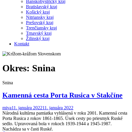
Banskobystrický kraj
Bratislavský kraj
Košický kraj
Nitriansky kraj
Prešovský kraj
Trenčiansky kraj
Trnavský kraj
Žilinský kraj
Kontakt
Okres:
Snina
Snina
Kamenná cesta Porta Rusica v Stakčíne
miva
11. januára 2022
11. januára 2022
Národná kultúrna pamiatka vyhlásená v roku 2001. Kamenná cesta
Porta Rusica z rokov 1861-1865. Úsek cesty po priesmyk Ruské
sedlo. Upravovaná bola v rokoch 1939-1944 a 1945-1987.
Nachádza sa v časti Ruské.