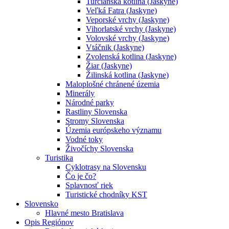
Turčianska kotlina (Jaskyne)
Veľká Fatra (Jaskyne)
Veporské vrchy (Jaskyne)
Vihorlatské vrchy (Jaskyne)
Volovské vrchy (Jaskyne)
Vtáčnik (Jaskyne)
Zvolenská kotlina (Jaskyne)
Žiar (Jaskyne)
Žilinská kotlina (Jaskyne)
Maloplošné chránené územia
Minerály
Národné parky
Rastliny Slovenska
Stromy Slovenska
Územia európskeho významu
Vodné toky
Živočíchy Slovenska
Turistika
Cyklotrasy na Slovensku
Čo je čo?
Splavnosť riek
Turistické chodníky KST
Slovensko
Hlavné mesto Bratislava
Opis Regiónov