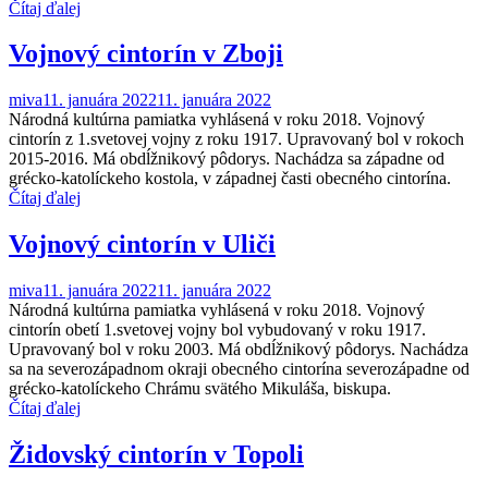
Čítaj ďalej
Vojnový cintorín v Zboji
miva
11. januára 2022
11. januára 2022
Národná kultúrna pamiatka vyhlásená v roku 2018. Vojnový
cintorín z 1.svetovej vojny z roku 1917. Upravovaný bol v rokoch
2015-2016. Má obdĺžnikový pôdorys. Nachádza sa západne od
grécko-katolíckeho kostola, v západnej časti obecného cintorína.
Čítaj ďalej
Vojnový cintorín v Uliči
miva
11. januára 2022
11. januára 2022
Národná kultúrna pamiatka vyhlásená v roku 2018. Vojnový
cintorín obetí 1.svetovej vojny bol vybudovaný v roku 1917.
Upravovaný bol v roku 2003. Má obdĺžnikový pôdorys. Nachádza
sa na severozápadnom okraji obecného cintorína severozápadne od
grécko-katolíckeho Chrámu svätého Mikuláša, biskupa.
Čítaj ďalej
Židovský cintorín v Topoli