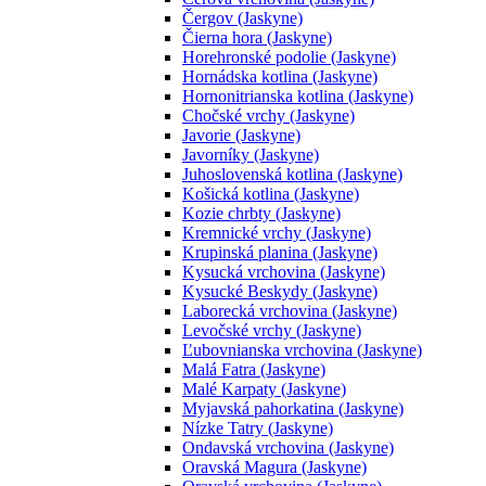
Čergov (Jaskyne)
Čierna hora (Jaskyne)
Horehronské podolie (Jaskyne)
Hornádska kotlina (Jaskyne)
Hornonitrianska kotlina (Jaskyne)
Chočské vrchy (Jaskyne)
Javorie (Jaskyne)
Javorníky (Jaskyne)
Juhoslovenská kotlina (Jaskyne)
Košická kotlina (Jaskyne)
Kozie chrbty (Jaskyne)
Kremnické vrchy (Jaskyne)
Krupinská planina (Jaskyne)
Kysucká vrchovina (Jaskyne)
Kysucké Beskydy (Jaskyne)
Laborecká vrchovina (Jaskyne)
Levočské vrchy (Jaskyne)
Ľubovnianska vrchovina (Jaskyne)
Malá Fatra (Jaskyne)
Malé Karpaty (Jaskyne)
Myjavská pahorkatina (Jaskyne)
Nízke Tatry (Jaskyne)
Ondavská vrchovina (Jaskyne)
Oravská Magura (Jaskyne)