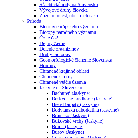
Šľachtické rody na Slovensku
Vývojové druhy človeka
Zoznam miest, obcí a ich častí
Príroda
Biotopy európskeho významu
Biotopy národného významu
Čo je čo?
Dejiny Zeme
Delenie organizmov
Druhy biotopov
Geomorfologické členenie Slovenska
Horniny
Chránené krajinné oblasti
Chránené stromy
Chránené vtáčie územia
Jaskyne na Slovensku
Bachureň (Jaskyne)
Beskydské predhorie (Jaskyne)
Biele Karpaty (Jaskyne)
Bodvianska pahorkatina (Jaskyne)
Branisko (Jaskyne)
Bukovské vrchy (Jaskyne)
Burda (Jaskyne)
Busov (Jaskyne)
Cerová vrchovina (Jaskyne)