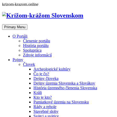
Skip
krizom-krazom.online
to
content
Primary Menu
O Portáli
Členenie portálu
História portálu
Spolupráca
Zdroje informácií
Pojmy
Človek
Archeologické kultúry
Čo je čo?
Dejiny človeka
Dejiny územia Slovenska a Slovákov
História územného členenia Slovenska
Králi
Kto je kto?
Pamiatkové územia na Slovensku
Rády a rehole
Stavebné slohy
Svätci a svätice