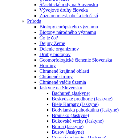
Šľachtické rody na Slovensku
Vývojové druhy človeka
Zoznam miest, obcí a ich častí
Príroda
Biotopy európskeho významu
Biotopy národného významu
Čo je čo?
Dejiny Zeme
Delenie organizmov
Druhy biotopov
Geomorfologické členenie Slovenska
Horniny
Chránené krajinné oblasti
Chránené stromy
Chránené vtáčie územia
Jaskyne na Slovensku
Bachureň (Jaskyne)
Beskydské predhorie (Jaskyne)
Biele Karpaty (Jaskyne)
Bodvianska pahorkatina (Jaskyne)
Branisko (Jaskyne)
Bukovské vrchy (Jaskyne)
Burda (Jaskyne)
Busov (Jaskyne)
Cerová vrchovina (Jaskyne)