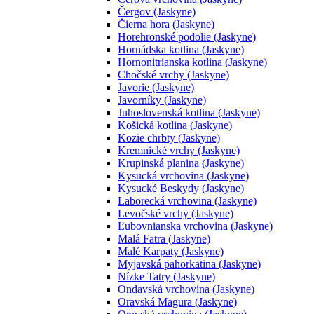
Čergov (Jaskyne)
Čierna hora (Jaskyne)
Horehronské podolie (Jaskyne)
Hornádska kotlina (Jaskyne)
Hornonitrianska kotlina (Jaskyne)
Chočské vrchy (Jaskyne)
Javorie (Jaskyne)
Javorníky (Jaskyne)
Juhoslovenská kotlina (Jaskyne)
Košická kotlina (Jaskyne)
Kozie chrbty (Jaskyne)
Kremnické vrchy (Jaskyne)
Krupinská planina (Jaskyne)
Kysucká vrchovina (Jaskyne)
Kysucké Beskydy (Jaskyne)
Laborecká vrchovina (Jaskyne)
Levočské vrchy (Jaskyne)
Ľubovnianska vrchovina (Jaskyne)
Malá Fatra (Jaskyne)
Malé Karpaty (Jaskyne)
Myjavská pahorkatina (Jaskyne)
Nízke Tatry (Jaskyne)
Ondavská vrchovina (Jaskyne)
Oravská Magura (Jaskyne)