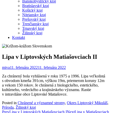
Banskobystrický kraj
Bratislavský kraj
Košický kraj
Nitriansky kraj
Prešovský kraj
Trenčiansky kraj
Trnavský kraj
Žilinský kraj
Kontakt
Lipa v Liptovských Matiašovciach II
miva
11. februára 2022
11. februára 2022
Za chránený bola vyhlásená v roku 1975 a 1996. Lipa veľkolistá
s obvodom kmeňa 391cm, výškou 19m, priemerom koruny 12m
a vekom 150 rokov. Je chránená z biologického, estetického,
kultúrneho, vedeckého a krajinárskeho významu. Rastie
v intraviláne obce Liptovské Matiašovce.
Posted in
Chránené a významné stromy
,
Okres Liptovský Mikuláš
,
Príroda
,
Žilinský kraj
Post
Prev
Lipa v Liptovských Matiašovciach I
Next
Lipa v Matiašovciach