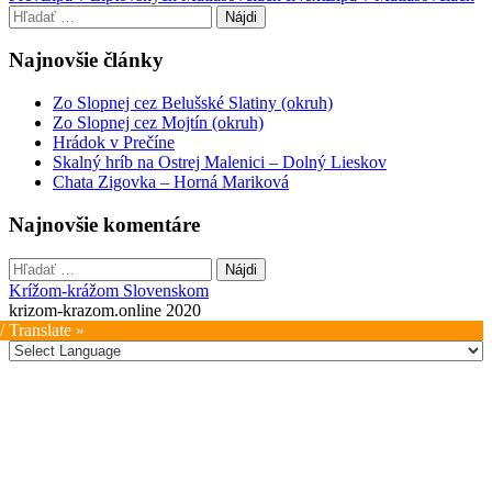
Hľadať:
navigation
Najnovšie články
Zo Slopnej cez Belušské Slatiny (okruh)
Zo Slopnej cez Mojtín (okruh)
Hrádok v Prečíne
Skalný hríb na Ostrej Malenici – Dolný Lieskov
Chata Zigovka – Horná Mariková
Najnovšie komentáre
Hľadať:
Krížom-krážom Slovenskom
krizom-krazom.online 2020
/ Translate »