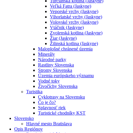
Turčianska kotlina (Jaskyne)
Veľká Fatra (Jaskyne)
Veporské vrchy (Jaskyne)
Vihorlatské vrchy (Jaskyne)
Volovské vrchy (Jaskyne)
Vtáčnik (Jaskyne)
Zvolenská kotlina (Jaskyne)
Žiar (Jaskyne)
Žilinská kotlina (Jaskyne)
Maloplošné chránené územia
Minerály
Národné parky
Rastliny Slovenska
Stromy Slovenska
Územia európskeho významu
Vodné toky
Živočíchy Slovenska
Turistika
Cyklotrasy na Slovensku
Čo je čo?
Splavnosť riek
Turistické chodníky KST
Slovensko
Hlavné mesto Bratislava
Opis Regiónov