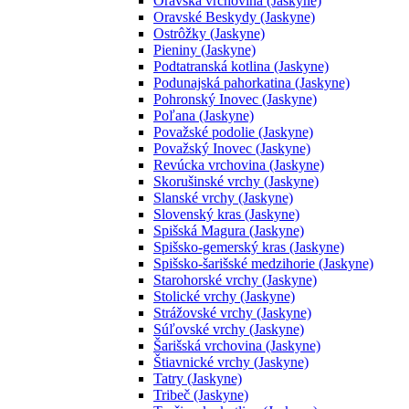
Oravská vrchovina (Jaskyne)
Oravské Beskydy (Jaskyne)
Ostrôžky (Jaskyne)
Pieniny (Jaskyne)
Podtatranská kotlina (Jaskyne)
Podunajská pahorkatina (Jaskyne)
Pohronský Inovec (Jaskyne)
Poľana (Jaskyne)
Považské podolie (Jaskyne)
Považský Inovec (Jaskyne)
Revúcka vrchovina (Jaskyne)
Skorušinské vrchy (Jaskyne)
Slanské vrchy (Jaskyne)
Slovenský kras (Jaskyne)
Spišská Magura (Jaskyne)
Spišsko-gemerský kras (Jaskyne)
Spišsko-šarišské medzihorie (Jaskyne)
Starohorské vrchy (Jaskyne)
Stolické vrchy (Jaskyne)
Strážovské vrchy (Jaskyne)
Súľovské vrchy (Jaskyne)
Šarišská vrchovina (Jaskyne)
Štiavnické vrchy (Jaskyne)
Tatry (Jaskyne)
Tribeč (Jaskyne)