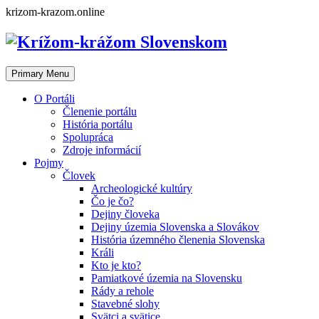
Skip
krizom-krazom.online
to
content
Primary Menu
O Portáli
Členenie portálu
História portálu
Spolupráca
Zdroje informácií
Pojmy
Človek
Archeologické kultúry
Čo je čo?
Dejiny človeka
Dejiny územia Slovenska a Slovákov
História územného členenia Slovenska
Králi
Kto je kto?
Pamiatkové územia na Slovensku
Rády a rehole
Stavebné slohy
Svätci a svätice