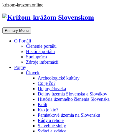
Skip
krizom-krazom.online
to
content
Primary Menu
O Portáli
Členenie portálu
História portálu
Spolupráca
Zdroje informácií
Pojmy
Človek
Archeologické kultúry
Čo je čo?
Dejiny človeka
Dejiny územia Slovenska a Slovákov
História územného členenia Slovenska
Králi
Kto je kto?
Pamiatkové územia na Slovensku
Rády a rehole
Stavebné slohy
Svätci a svätice