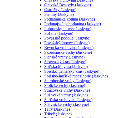
Oravská vrchovina (Jaskyne)
Oravské Beskydy (Jaskyne)
Ostrôžky (Jaskyne)
Pieniny (Jaskyne)
Podtatranská kotlina (Jaskyne)
Podunajská pahorkatina (Jaskyne)
Pohronský Inovec (Jaskyne)
Poľana (Jaskyne)
Považské podolie (Jaskyne)
Považský Inovec (Jaskyne)
Revúcka vrchovina (Jaskyne)
Skorušinské vrchy (Jaskyne)
Slanské vrchy (Jaskyne)
Slovenský kras (Jaskyne)
Spišská Magura (Jaskyne)
Spišsko-gemerský kras (Jaskyne)
Spišsko-šarišské medzihorie (Jaskyne)
Starohorské vrchy (Jaskyne)
Stolické vrchy (Jaskyne)
Strážovské vrchy (Jaskyne)
Súľovské vrchy (Jaskyne)
Šarišská vrchovina (Jaskyne)
Štiavnické vrchy (Jaskyne)
Tatry (Jaskyne)
Tribeč (Jaskyne)