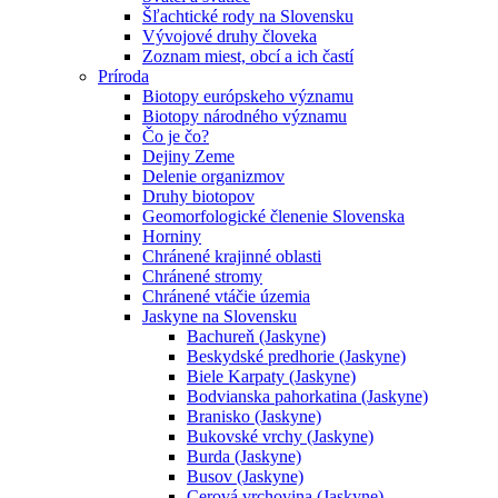
Šľachtické rody na Slovensku
Vývojové druhy človeka
Zoznam miest, obcí a ich častí
Príroda
Biotopy európskeho významu
Biotopy národného významu
Čo je čo?
Dejiny Zeme
Delenie organizmov
Druhy biotopov
Geomorfologické členenie Slovenska
Horniny
Chránené krajinné oblasti
Chránené stromy
Chránené vtáčie územia
Jaskyne na Slovensku
Bachureň (Jaskyne)
Beskydské predhorie (Jaskyne)
Biele Karpaty (Jaskyne)
Bodvianska pahorkatina (Jaskyne)
Branisko (Jaskyne)
Bukovské vrchy (Jaskyne)
Burda (Jaskyne)
Busov (Jaskyne)
Cerová vrchovina (Jaskyne)