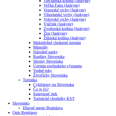
Turčianska kotlina (Jaskyne)
Veľká Fatra (Jaskyne)
Veporské vrchy (Jaskyne)
Vihorlatské vrchy (Jaskyne)
Volovské vrchy (Jaskyne)
Vtáčnik (Jaskyne)
Zvolenská kotlina (Jaskyne)
Žiar (Jaskyne)
Žilinská kotlina (Jaskyne)
Maloplošné chránené územia
Minerály
Národné parky
Rastliny Slovenska
Stromy Slovenska
Územia európskeho významu
Vodné toky
Živočíchy Slovenska
Turistika
Cyklotrasy na Slovensku
Čo je čo?
Splavnosť riek
Turistické chodníky KST
Slovensko
Hlavné mesto Bratislava
Opis Regiónov