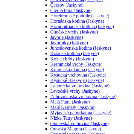
Čergov (Jaskyne)
Čierna hora (Jaskyne)
Horehronské podolie (Jaskyne)
Hornádska kotlina (Jaskyne)
Hornonitrianska kotlina (Jaskyne)
Chočské vrchy (Jaskyne)
Javorie (Jaskyne)
Javorníky (Jaskyne)
Juhoslovenská kotlina (Jaskyne)
Košická kotlina (Jaskyne)
Kozie chrbty (Jaskyne)
Kremnické vrchy (Jaskyne)
Krupinská planina (Jaskyne)
Kysucká vrchovina (Jaskyne)
Kysucké Beskydy (Jaskyne)
Laborecká vrchovina (Jaskyne)
Levočské vrchy (Jaskyne)
Ľubovnianska vrchovina (Jaskyne)
Malá Fatra (Jaskyne)
Malé Karpaty (Jaskyne)
Myjavská pahorkatina (Jaskyne)
Nízke Tatry (Jaskyne)
Ondavská vrchovina (Jaskyne)
Oravská Magura (Jaskyne)