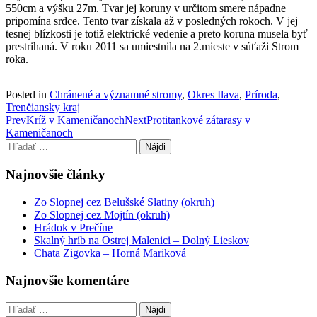
550cm a výšku 27m. Tvar jej koruny v určitom smere nápadne
pripomína srdce. Tento tvar získala až v posledných rokoch. V jej
tesnej blízkosti je totiž elektrické vedenie a preto koruna musela byť
prestrihaná. V roku 2011 sa umiestnila na 2.mieste v súťaži Strom
roka.
Posted in
Chránené a významné stromy
,
Okres Ilava
,
Príroda
,
Trenčiansky kraj
Post
Prev
Kríž v Kameničanoch
Next
Protitankové zátarasy v
Kameničanoch
navigation
Hľadať:
Najnovšie články
Zo Slopnej cez Belušské Slatiny (okruh)
Zo Slopnej cez Mojtín (okruh)
Hrádok v Prečíne
Skalný hríb na Ostrej Malenici – Dolný Lieskov
Chata Zigovka – Horná Mariková
Najnovšie komentáre
Hľadať: