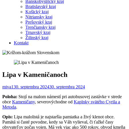
Banskobystrický kraj
Bratislavský kraj
Košický kraj
Nitriansky kraj
Prešovský kraj
Trenčiansky kraj
Trnavský kraj
Žilinský kraj
Kontakt
Lipa v Kameničanoch
miva1
30. septembra 2024
30. septembra 2024
Poloha:
Stojí na malom námestí pri autobusovej zastávke v strede
obce
Kameničany
, severovýchodne od
Kaplnky svätého Cyrila a
Metoda
.
Opis:
Lipa malolistá je najstaršia pamiatka a živý klenot obce.
Pamätá si časté povodne, kedy sa Váh vylieval, či ťažké časy
obyvateľov počas vojen. Má vek viac ako 500 rokov, obvod kmeňa