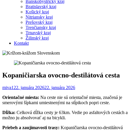
Banskobystrický kraj
Bratislavský kraj
Košický kraj
Nitriansky kraj
Prešovský kraj
Trenčiansky kraj
Trnavský kraj
Žilinský kraj
Kontakt
Kopaničiarska ovocno-destilátová cesta
miva1
22. januára 2026
22. januára 2026
Orientačné miesta:
Na ceste nie sú orientačné miesta, značená je
smerovými šípkami umiestnenými na stĺpikoch popri ceste.
Dĺžka:
Celková dĺžka cesty je 63km. Vedie po asfaltových cestách a
možno ju absolvovať aj na bicykli.
Priebeh a zaujímavosti trasy:
Kopaničiarska ovocno-destilátová