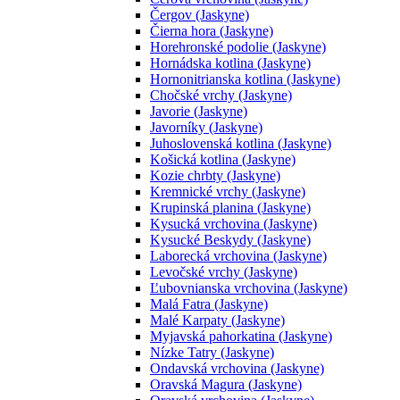
Čergov (Jaskyne)
Čierna hora (Jaskyne)
Horehronské podolie (Jaskyne)
Hornádska kotlina (Jaskyne)
Hornonitrianska kotlina (Jaskyne)
Chočské vrchy (Jaskyne)
Javorie (Jaskyne)
Javorníky (Jaskyne)
Juhoslovenská kotlina (Jaskyne)
Košická kotlina (Jaskyne)
Kozie chrbty (Jaskyne)
Kremnické vrchy (Jaskyne)
Krupinská planina (Jaskyne)
Kysucká vrchovina (Jaskyne)
Kysucké Beskydy (Jaskyne)
Laborecká vrchovina (Jaskyne)
Levočské vrchy (Jaskyne)
Ľubovnianska vrchovina (Jaskyne)
Malá Fatra (Jaskyne)
Malé Karpaty (Jaskyne)
Myjavská pahorkatina (Jaskyne)
Nízke Tatry (Jaskyne)
Ondavská vrchovina (Jaskyne)
Oravská Magura (Jaskyne)