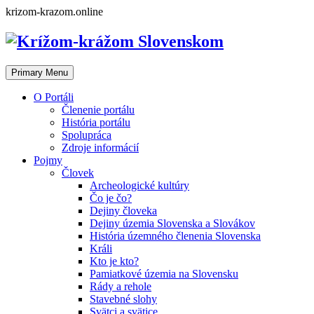
Skip
krizom-krazom.online
to
content
Primary Menu
O Portáli
Členenie portálu
História portálu
Spolupráca
Zdroje informácií
Pojmy
Človek
Archeologické kultúry
Čo je čo?
Dejiny človeka
Dejiny územia Slovenska a Slovákov
História územného členenia Slovenska
Králi
Kto je kto?
Pamiatkové územia na Slovensku
Rády a rehole
Stavebné slohy
Svätci a svätice