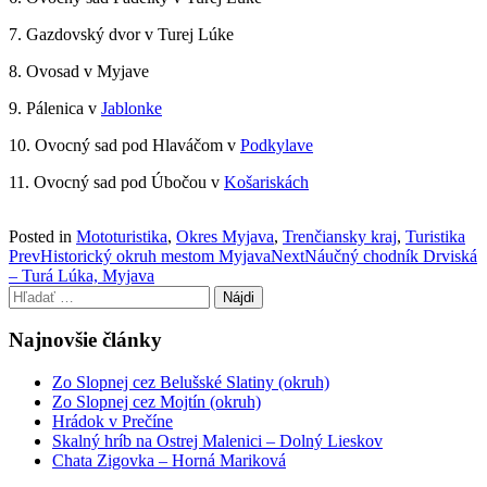
7. Gazdovský dvor v Turej Lúke
8. Ovosad v Myjave
9. Pálenica v
Jablonke
10. Ovocný sad pod Hlaváčom v
Podkylave
11. Ovocný sad pod Úbočou v
Košariskách
Posted in
Mototuristika
,
Okres Myjava
,
Trenčiansky kraj
,
Turistika
Post
Prev
Historický okruh mestom Myjava
Next
Náučný chodník Drviská
– Turá Lúka, Myjava
navigation
Hľadať:
Najnovšie články
Zo Slopnej cez Belušské Slatiny (okruh)
Zo Slopnej cez Mojtín (okruh)
Hrádok v Prečíne
Skalný hríb na Ostrej Malenici – Dolný Lieskov
Chata Zigovka – Horná Mariková