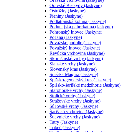
Oravská vrchovina (Jaskyne)
Oravské Beskydy (Jaskyne)
Ostrôžky (Jaskyne)
Pieniny (Jaskyne)
Podtatranská kotlina (Jaskyne)
Podunajská pahorkatina (Jaskyne)
Pohronský Inovec (Jaskyne)
Poľana (Jaskyne)
Považské podolie (Jaskyne)
Považský Inovec (Jaskyne)
Revúcka vrchovina (Jaskyne)
Skorušinské vrchy (Jaskyne)
Slanské vrchy (Jaskyne)
Slovenský kras (Jaskyne)
Spišská Magura (Jaskyne)
Spišsko-gemerský kras (Jaskyne)
Spišsko-šarišské medzihorie (Jaskyne)
Starohorské vrchy (Jaskyne)
Stolické vrchy (Jaskyne)
Strážovské vrchy (Jaskyne)
Súľovské vrchy (Jaskyne)
Šarišská vrchovina (Jaskyne)
Štiavnické vrchy (Jaskyne)
Tatry (Jaskyne)
Tribeč (Jaskyne)