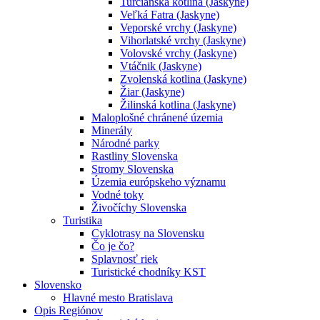
Turčianska kotlina (Jaskyne)
Veľká Fatra (Jaskyne)
Veporské vrchy (Jaskyne)
Vihorlatské vrchy (Jaskyne)
Volovské vrchy (Jaskyne)
Vtáčnik (Jaskyne)
Zvolenská kotlina (Jaskyne)
Žiar (Jaskyne)
Žilinská kotlina (Jaskyne)
Maloplošné chránené územia
Minerály
Národné parky
Rastliny Slovenska
Stromy Slovenska
Územia európskeho významu
Vodné toky
Živočíchy Slovenska
Turistika
Cyklotrasy na Slovensku
Čo je čo?
Splavnosť riek
Turistické chodníky KST
Slovensko
Hlavné mesto Bratislava
Opis Regiónov