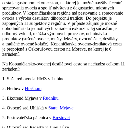
cesta je gastronomickou cestou, na ktorej je možné navštíviť centrá
spracovania ovocia a spojiť návštevu z degustáciou miestnych
produktov. V kopaničiarskom regióne má pestovanie a spracovanie
ovocia a výroba destilátov dlhoročnú tradíciu. Do projektu je
zapojených 11 subjektov z regiónu. V prípade záujmu je možné
dohodnúť si do jednotlivých zariadení exkurziu. Jej súčasťou je
odborný výklad, ukážka výrobných procesov, ochutnávka
produktov (sušené ovocie, mušty, lekváry, ovocné čaje, destiláty
a tradičné ovocné koláče). Kopaničiarska ovocno-destilátová cesta
je prepojená s Oskorušovou cestou na Morave, na ktorej je 6
zariadení.
Na Kopaničiarsko-ovocnej destilátovej ceste sa nachádza celkom 11
zariadení:
1. Sušiareň ovocia HMZ v Lubine
2. Herbex v
Hrašnom
3. Ekotrend Myjava v
Rudníku
4. Ovocný sad Uhliská v
Starej Myjave
5. Pestovateľská pálenica v
Brestovci
6. Ovocný sad Padelky v Turej Lúke