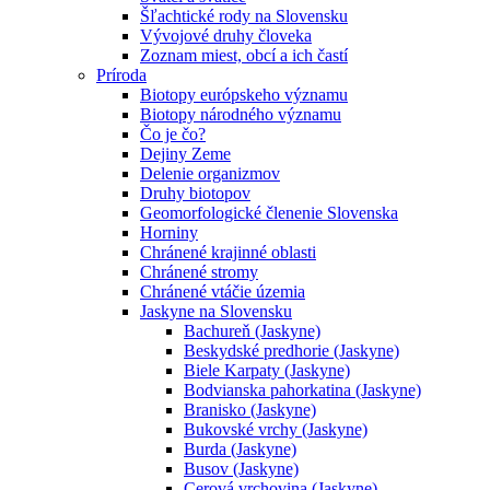
Šľachtické rody na Slovensku
Vývojové druhy človeka
Zoznam miest, obcí a ich častí
Príroda
Biotopy európskeho významu
Biotopy národného významu
Čo je čo?
Dejiny Zeme
Delenie organizmov
Druhy biotopov
Geomorfologické členenie Slovenska
Horniny
Chránené krajinné oblasti
Chránené stromy
Chránené vtáčie územia
Jaskyne na Slovensku
Bachureň (Jaskyne)
Beskydské predhorie (Jaskyne)
Biele Karpaty (Jaskyne)
Bodvianska pahorkatina (Jaskyne)
Branisko (Jaskyne)
Bukovské vrchy (Jaskyne)
Burda (Jaskyne)
Busov (Jaskyne)
Cerová vrchovina (Jaskyne)