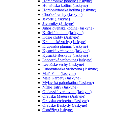
Horehronské podolie (Jaskyne)
Hornádska kotlina (Jaskyne)
Hornonitrianska kotlina (Jaskyne)
Chočské vrchy (Jaskyne)
Javorie (Jaskyne)
Javorníky (Jaskyne)
Juhoslovenská kotlina (Jaskyne)
Košická kotlina (Jaskyne)
Kozie chrbty (Jaskyne)
Kremnické vrchy (Jaskyne)
Krupinská planina (Jaskyne)
Kysucká vrchovina (Jaskyne)
Kysucké Beskydy (Jaskyne)
Laborecká vrchovina (Jaskyne)
Levočské vrchy (Jaskyne)
Ľubovnianska vrchovina (Jaskyne)
Malá Fatra (Jaskyne)
Malé Karpaty (Jaskyne)
Myjavská pahorkatina (Jaskyne)
Nízke Tatry (Jaskyne)
Ondavská vrchovina (Jaskyne)
Oravská Magura (Jaskyne)
Oravská vrchovina (Jaskyne)
Oravské Beskydy (Jaskyne)
Ostrôžky (Jaskyne)