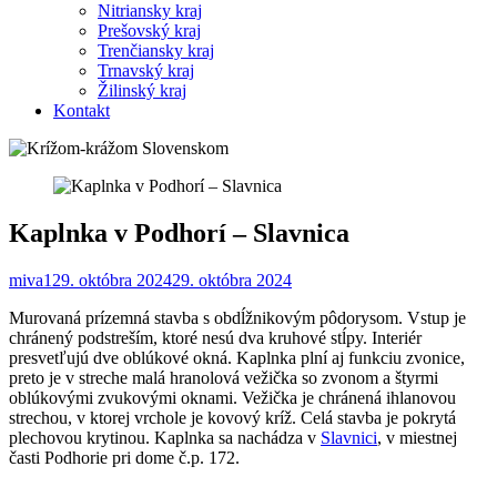
Nitriansky kraj
Prešovský kraj
Trenčiansky kraj
Trnavský kraj
Žilinský kraj
Kontakt
Kaplnka v Podhorí – Slavnica
miva1
29. októbra 2024
29. októbra 2024
Murovaná prízemná stavba s obdĺžnikovým pôdorysom. Vstup je
chránený podstreším, ktoré nesú dva kruhové stĺpy. Interiér
presvetľujú dve oblúkové okná. Kaplnka plní aj funkciu zvonice,
preto je v streche malá hranolová vežička so zvonom a štyrmi
oblúkovými zvukovými oknami. Vežička je chránená ihlanovou
strechou, v ktorej vrchole je kovový kríž. Celá stavba je pokrytá
plechovou krytinou. Kaplnka sa nachádza v
Slavnici
, v miestnej
časti Podhorie pri dome č.p. 172.