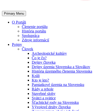
Primary Menu
O Portáli
Členenie portálu
História portálu
Spolupráca
Zdroje informácií
Pojmy
Človek
Archeologické kultúry
Čo je čo?
Dejiny človeka
Dejiny územia Slovenska a Slovákov
História územného členenia Slovenska
Králi
Kto je kto?
Pamiatkové územia na Slovensku
Rády a rehole
Stavebné slohy
Svätci a svätice
Šľachtické rody na Slovensku
Vývojové druhy človeka