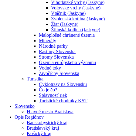
Vihorlatské vrchy (Jaskyne)
Volovské vrchy (Jaskyne)
Vtáčnik (Jaskyne)
Zvolenská kotlina (Jaskyne)
Žiar (Jaskyne)
Žilinská kotlina (Jaskyne)
Maloplošné chránené územia
Minerály
Národné parky
Rastliny Slovenska
Stromy Slovenska
Územia európskeho významu
Vodné toky
Živočíchy Slovenska
Turistika
Cyklotrasy na Slovensku
Čo je čo?
Splavnosť riek
Turistické chodníky KST
Slovensko
Hlavné mesto Bratislava
Opis Regiónov
Banskobystrický kraj
Bratislavský kraj
Košický kraj