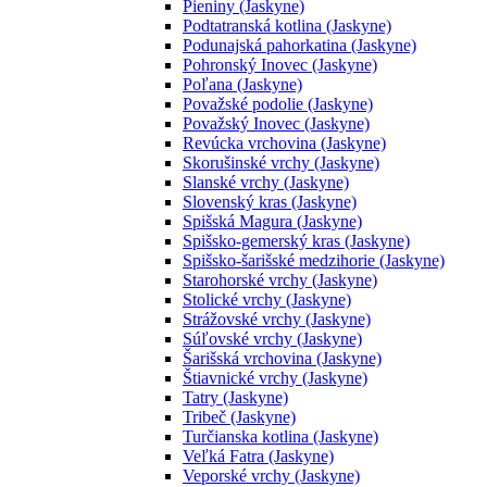
Pieniny (Jaskyne)
Podtatranská kotlina (Jaskyne)
Podunajská pahorkatina (Jaskyne)
Pohronský Inovec (Jaskyne)
Poľana (Jaskyne)
Považské podolie (Jaskyne)
Považský Inovec (Jaskyne)
Revúcka vrchovina (Jaskyne)
Skorušinské vrchy (Jaskyne)
Slanské vrchy (Jaskyne)
Slovenský kras (Jaskyne)
Spišská Magura (Jaskyne)
Spišsko-gemerský kras (Jaskyne)
Spišsko-šarišské medzihorie (Jaskyne)
Starohorské vrchy (Jaskyne)
Stolické vrchy (Jaskyne)
Strážovské vrchy (Jaskyne)
Súľovské vrchy (Jaskyne)
Šarišská vrchovina (Jaskyne)
Štiavnické vrchy (Jaskyne)
Tatry (Jaskyne)
Tribeč (Jaskyne)
Turčianska kotlina (Jaskyne)
Veľká Fatra (Jaskyne)
Veporské vrchy (Jaskyne)