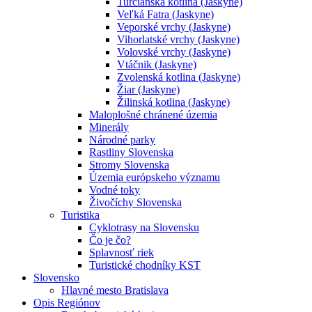
Turčianska kotlina (Jaskyne)
Veľká Fatra (Jaskyne)
Veporské vrchy (Jaskyne)
Vihorlatské vrchy (Jaskyne)
Volovské vrchy (Jaskyne)
Vtáčnik (Jaskyne)
Zvolenská kotlina (Jaskyne)
Žiar (Jaskyne)
Žilinská kotlina (Jaskyne)
Maloplošné chránené územia
Minerály
Národné parky
Rastliny Slovenska
Stromy Slovenska
Územia európskeho významu
Vodné toky
Živočíchy Slovenska
Turistika
Cyklotrasy na Slovensku
Čo je čo?
Splavnosť riek
Turistické chodníky KST
Slovensko
Hlavné mesto Bratislava
Opis Regiónov