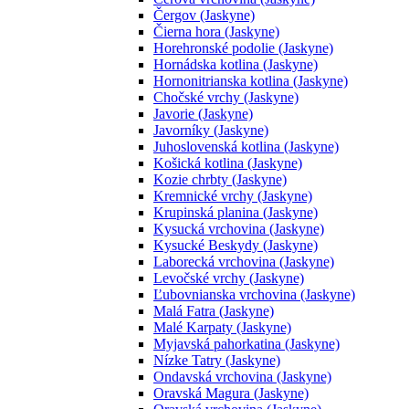
Čergov (Jaskyne)
Čierna hora (Jaskyne)
Horehronské podolie (Jaskyne)
Hornádska kotlina (Jaskyne)
Hornonitrianska kotlina (Jaskyne)
Chočské vrchy (Jaskyne)
Javorie (Jaskyne)
Javorníky (Jaskyne)
Juhoslovenská kotlina (Jaskyne)
Košická kotlina (Jaskyne)
Kozie chrbty (Jaskyne)
Kremnické vrchy (Jaskyne)
Krupinská planina (Jaskyne)
Kysucká vrchovina (Jaskyne)
Kysucké Beskydy (Jaskyne)
Laborecká vrchovina (Jaskyne)
Levočské vrchy (Jaskyne)
Ľubovnianska vrchovina (Jaskyne)
Malá Fatra (Jaskyne)
Malé Karpaty (Jaskyne)
Myjavská pahorkatina (Jaskyne)
Nízke Tatry (Jaskyne)
Ondavská vrchovina (Jaskyne)
Oravská Magura (Jaskyne)