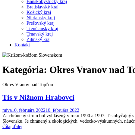
Banskobystrický kraj
Bratislavský kraj
Košický kraj
Nitriansky kraj
Prešovský kraj
Trenčiansky kraj
Trnavský kraj
Žilinský kraj
Kontakt
Kategória:
Okres Vranov nad T
Okres Vranov nad Topľou
Tis v Nižnom Hrabovci
miva
10. februára 2022
10. februára 2022
Za chránený strom bol vyhlásený v roku 1990 a 1997. Tis obyčajný
Slovensku. Je chránený z ekologických, vedecko-výskumných, náučný
Čítaj ďalej