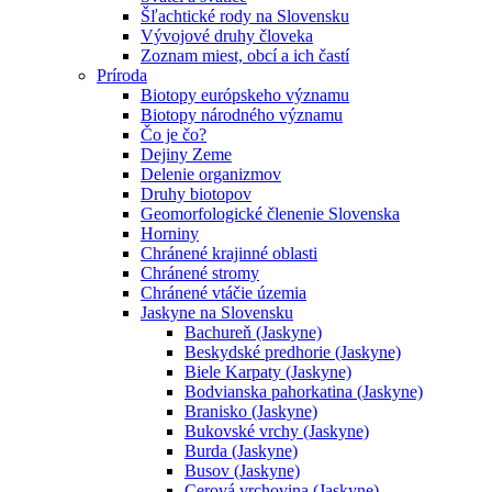
Šľachtické rody na Slovensku
Vývojové druhy človeka
Zoznam miest, obcí a ich častí
Príroda
Biotopy európskeho významu
Biotopy národného významu
Čo je čo?
Dejiny Zeme
Delenie organizmov
Druhy biotopov
Geomorfologické členenie Slovenska
Horniny
Chránené krajinné oblasti
Chránené stromy
Chránené vtáčie územia
Jaskyne na Slovensku
Bachureň (Jaskyne)
Beskydské predhorie (Jaskyne)
Biele Karpaty (Jaskyne)
Bodvianska pahorkatina (Jaskyne)
Branisko (Jaskyne)
Bukovské vrchy (Jaskyne)
Burda (Jaskyne)
Busov (Jaskyne)
Cerová vrchovina (Jaskyne)