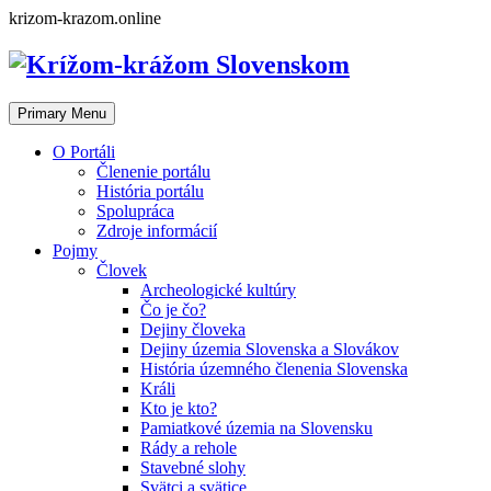
Skip
krizom-krazom.online
to
content
Primary Menu
O Portáli
Členenie portálu
História portálu
Spolupráca
Zdroje informácií
Pojmy
Človek
Archeologické kultúry
Čo je čo?
Dejiny človeka
Dejiny územia Slovenska a Slovákov
História územného členenia Slovenska
Králi
Kto je kto?
Pamiatkové územia na Slovensku
Rády a rehole
Stavebné slohy
Svätci a svätice