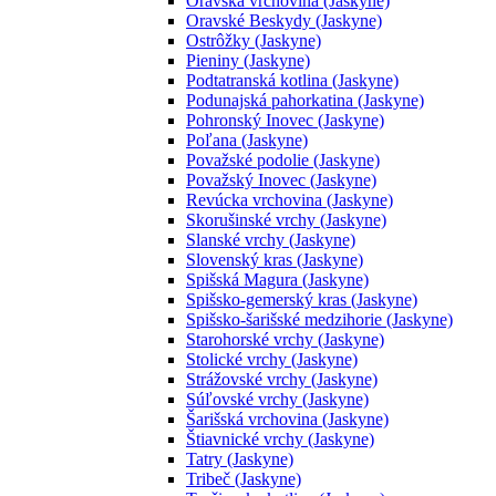
Oravská vrchovina (Jaskyne)
Oravské Beskydy (Jaskyne)
Ostrôžky (Jaskyne)
Pieniny (Jaskyne)
Podtatranská kotlina (Jaskyne)
Podunajská pahorkatina (Jaskyne)
Pohronský Inovec (Jaskyne)
Poľana (Jaskyne)
Považské podolie (Jaskyne)
Považský Inovec (Jaskyne)
Revúcka vrchovina (Jaskyne)
Skorušinské vrchy (Jaskyne)
Slanské vrchy (Jaskyne)
Slovenský kras (Jaskyne)
Spišská Magura (Jaskyne)
Spišsko-gemerský kras (Jaskyne)
Spišsko-šarišské medzihorie (Jaskyne)
Starohorské vrchy (Jaskyne)
Stolické vrchy (Jaskyne)
Strážovské vrchy (Jaskyne)
Súľovské vrchy (Jaskyne)
Šarišská vrchovina (Jaskyne)
Štiavnické vrchy (Jaskyne)
Tatry (Jaskyne)
Tribeč (Jaskyne)