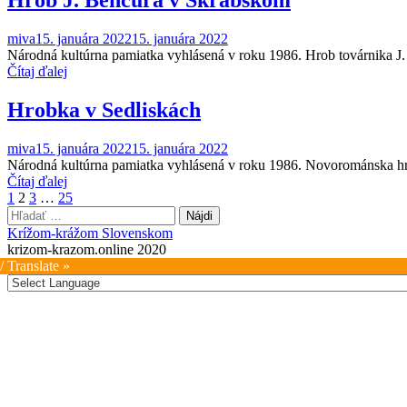
miva
15. januára 2022
15. januára 2022
Národná kultúrna pamiatka vyhlásená v roku 1986. Hrob továrnika J
Čítaj ďalej
Hrobka v Sedliskách
miva
15. januára 2022
15. januára 2022
Národná kultúrna pamiatka vyhlásená v roku 1986. Novorománska hro
Čítaj ďalej
Stránkovanie
1
2
3
…
25
Hľadať:
príspevkov
Krížom-krážom Slovenskom
krizom-krazom.online 2020
/ Translate »