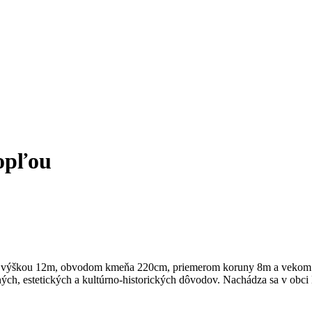
opľou
 s výškou 12m, obvodom kmeňa 220cm, priemerom koruny 8m a vekom vi
ch, estetických a kultúrno-historických dôvodov. Nachádza sa v obci