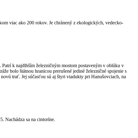
om viac ako 200 rokov. Je chránený z ekologických, vedecko-
. Patrí k najdlhším železničným mostom postaveným v oblúku v
ráže bolo štátnou hranicou prerušené jediné železničné spojenie s
ovú trať. Jej súčasťou sú aj štyri viadukty pri Hanušovciach, na
. Nachádza sa na cintoríne.