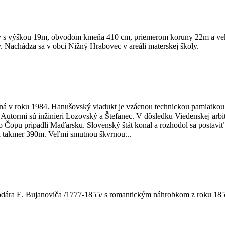
ný s výškou 19m, obvodom kmeňa 410 cm, priemerom koruny 22m a vek
 Nachádza sa v obci Nižný Hrabovec v areáli materskej školy.
ná v roku 1984. Hanušovský viadukt je vzácnou technickou pamiatkou
 Autormi sú inžinieri Lozovský a Štefanec. V dôsledku Viedenskej arbit
Čopu pripadli Maďarsku. Slovenský štát konal a rozhodol sa postaviť n
há takmer 390m. Veľmi smutnou škvrnou...
dára E. Bujanoviča /1777-1855/ s romantickým náhrobkom z roku 1855