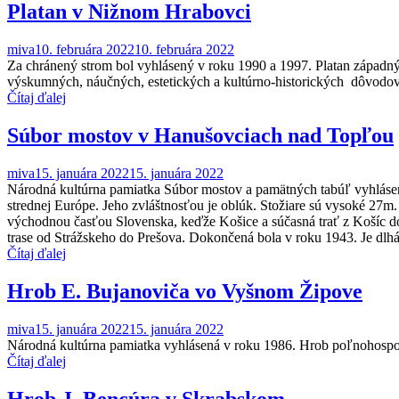
Platan v Nižnom Hrabovci
miva
10. februára 2022
10. februára 2022
Za chránený strom bol vyhlásený v roku 1990 a 1997. Platan západ
výskumných, náučných, estetických a kultúrno-historických dôvodov.
Čítaj ďalej
Súbor mostov v Hanušovciach nad Topľou
miva
15. januára 2022
15. januára 2022
Národná kultúrna pamiatka Súbor mostov a pamätných tabúľ vyhláse
strednej Európe. Jeho zvláštnosťou je oblúk. Stožiare sú vysoké 27m.
východnou časťou Slovenska, keďže Košice a súčasná trať z Košíc do 
trase od Strážskeho do Prešova. Dokončená bola v roku 1943. Je dl
Čítaj ďalej
Hrob E. Bujanoviča vo Vyšnom Žipove
miva
15. januára 2022
15. januára 2022
Národná kultúrna pamiatka vyhlásená v roku 1986. Hrob poľnohospo
Čítaj ďalej
Hrob J. Bencúra v Skrabskom