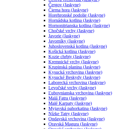
Čergov (Jaskyne)
Čierna hora (Jaskyne)
Horehronské podolie (Jaskyne)
Hornádska kotlina (Jaskyne)
Hornonitrianska kotlina (Jaskyne)
Chočské vrchy (Jaskyne)
Javorie (Jaskyne)
Javorníky (Jaskyne)
Juhoslovenská kotlina (Jaskyne)
Košická kotlina (Jaskyne)
Kozie chrbty (Jaskyne)
Kremnické vrchy (Jaskyne)
Krupinská planina (Jaskyne)
Kysucká vrchovina (Jaskyne)
Kysucké Beskydy (Jaskyne)
Laborecká vrchovina (Jaskyne)
Levočské vrchy (Jaskyne)
Ľubovnianska vrchovina (Jaskyne)
Malá Fatra (Jaskyne)
Malé Karpaty (Jaskyne)
Myjavská pahorkatina (Jaskyne)
Nízke Tatry (Jaskyne)
Ondavská vrchovina (Jaskyne)
Oravská Magura (Jaskyne)