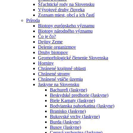
Šľachtické rody na Slovensku
Vývojové druhy človeka
Zoznam miest, obcí a ich častí
Príroda
Biotopy európskeho významu
Biotopy národného významu
Čo je čo?
Dejiny Zeme
Delenie organizmov
Druhy biotopov
Geomorfologické členenie Slovenska
Horniny
Chránené krajinné oblasti
Chránené stromy
Chránené vtáčie územia
Jaskyne na Slovensku
Bachureň (Jaskyne)
Beskydské predhorie (Jaskyne)
Biele Karpaty (Jaskyne)
Bodvianska pahorkatina (Jaskyne)
Branisko (Jaskyne)
Bukovské vrchy (Jaskyne)
Burda (Jaskyne)
Busov (Jaskyne)
Cerová vrchovina (Jaskyne)