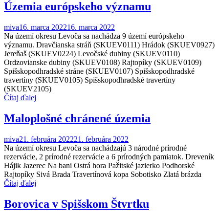
Územia európskeho významu
miva
16. marca 2022
16. marca 2022
Na území okresu Levoča sa nachádza 9 území európskeho
významu. Dravčianska stráň (SKUEV0111) Hrádok (SKUEV0927)
Jereňaš (SKUEV0224) Levočské dubiny (SKUEV0110)
Ordzovianske dubiny (SKUEV0108) Rajtopíky (SKUEV0109)
Spišskopodhradské stráne (SKUEV0107) Spišskopodhradské
travertíny (SKUEV0105) Spišskopodhradské travertíny
(SKUEV2105)
Čítaj ďalej
Maloplošné chránené územia
miva
21. februára 2022
21. februára 2022
Na území okresu Levoča sa nachádzajú 3 národné prírodné
rezervácie, 2 prírodné rezervácie a 6 prírodných pamiatok. Dreveník
Hájik Jazerec Na bani Ostrá hora Pažitské jazierko Podhorské
Rajtopíky Sivá Brada Travertínová kopa Sobotisko Zlatá brázda
Čítaj ďalej
Borovica v Spišskom Štvrtku