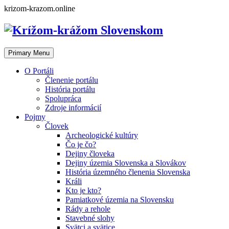
Skip
krizom-krazom.online
to
content
Primary Menu
O Portáli
Členenie portálu
História portálu
Spolupráca
Zdroje informácií
Pojmy
Človek
Archeologické kultúry
Čo je čo?
Dejiny človeka
Dejiny územia Slovenska a Slovákov
História územného členenia Slovenska
Králi
Kto je kto?
Pamiatkové územia na Slovensku
Rády a rehole
Stavebné slohy
Svätci a svätice