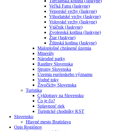
Turčianska kotlina (Jaskyne)
Veľká Fatra (Jaskyne)
Veporské vrchy (Jaskyne)
Vihorlatské vrchy (Jaskyne)
Volovské vrchy (Jaskyne)
Vtáčnik (Jaskyne)
Zvolenská kotlina (Jaskyne)
Žiar (Jaskyne)
Žilinská kotlina (Jaskyne)
Maloplošné chránené územia
Minerály
Národné parky
Rastliny Slovenska
Stromy Slovenska
Územia európskeho významu
Vodné toky
Živočíchy Slovenska
Turistika
Cyklotrasy na Slovensku
Čo je čo?
Splavnosť riek
Turistické chodníky KST
Slovensko
Hlavné mesto Bratislava
Opis Regiónov