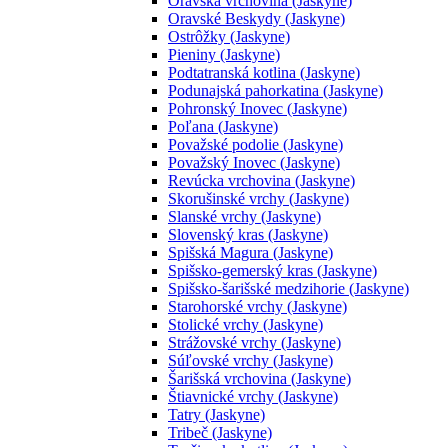
Oravská vrchovina (Jaskyne)
Oravské Beskydy (Jaskyne)
Ostrôžky (Jaskyne)
Pieniny (Jaskyne)
Podtatranská kotlina (Jaskyne)
Podunajská pahorkatina (Jaskyne)
Pohronský Inovec (Jaskyne)
Poľana (Jaskyne)
Považské podolie (Jaskyne)
Považský Inovec (Jaskyne)
Revúcka vrchovina (Jaskyne)
Skorušinské vrchy (Jaskyne)
Slanské vrchy (Jaskyne)
Slovenský kras (Jaskyne)
Spišská Magura (Jaskyne)
Spišsko-gemerský kras (Jaskyne)
Spišsko-šarišské medzihorie (Jaskyne)
Starohorské vrchy (Jaskyne)
Stolické vrchy (Jaskyne)
Strážovské vrchy (Jaskyne)
Súľovské vrchy (Jaskyne)
Šarišská vrchovina (Jaskyne)
Štiavnické vrchy (Jaskyne)
Tatry (Jaskyne)
Tribeč (Jaskyne)