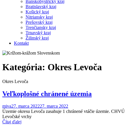
Banskobystrický kraj
Bratislavský kraj
Košický kraj
Nitriansky kraj
Prešovský kraj
Trenčiansky kraj
Trnavský kraj
Žilinský kraj
Kontakt
Kategória:
Okres Levoča
Okres Levoča
Veľkoplošné chránené územia
miva
27. marca 2022
27. marca 2022
Územie okresu Levoča zasahuje 1 chránené vtáčie územie. CHVÚ
Levočské vrchy
Čítaj ďalej