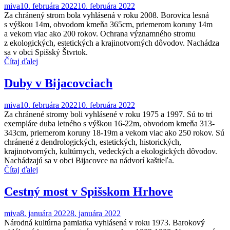
miva
10. februára 2022
10. februára 2022
Za chránený strom bola vyhlásená v roku 2008. Borovica lesná
s výškou 14m, obvodom kmeňa 365cm, priemerom koruny 14m
a vekom viac ako 200 rokov. Ochrana významného stromu
z ekologických, estetických a krajinotvorných dôvodov. Nachádza
sa v obci Spišský Štvrtok.
Čítaj ďalej
Duby v Bijacovciach
miva
10. februára 2022
10. februára 2022
Za chránené stromy boli vyhlásené v roku 1975 a 1997. Sú to tri
exempláre duba letného s výškou 16-22m, obvodom kmeňa 313-
343cm, priemerom koruny 18-19m a vekom viac ako 250 rokov. Sú
chránené z dendrologických, estetických, historických,
krajinotvorných, kultúrnych, vedeckých a ekologických dôvodov.
Nachádzajú sa v obci Bijacovce na nádvorí kaštieľa.
Čítaj ďalej
Cestný most v Spišskom Hrhove
miva
8. januára 2022
8. januára 2022
Národná kultúrna pamiatka vyhlásená v roku 1973. Barokový