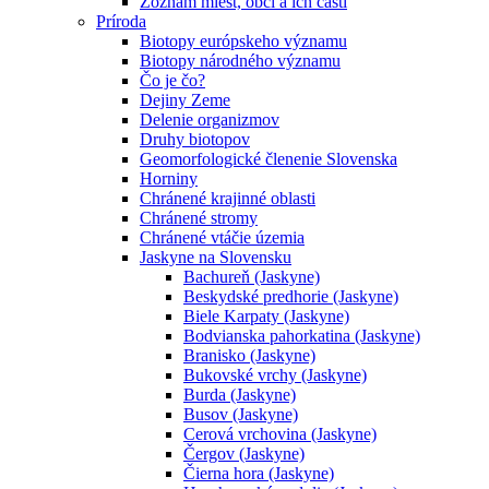
Zoznam miest, obcí a ich častí
Príroda
Biotopy európskeho významu
Biotopy národného významu
Čo je čo?
Dejiny Zeme
Delenie organizmov
Druhy biotopov
Geomorfologické členenie Slovenska
Horniny
Chránené krajinné oblasti
Chránené stromy
Chránené vtáčie územia
Jaskyne na Slovensku
Bachureň (Jaskyne)
Beskydské predhorie (Jaskyne)
Biele Karpaty (Jaskyne)
Bodvianska pahorkatina (Jaskyne)
Branisko (Jaskyne)
Bukovské vrchy (Jaskyne)
Burda (Jaskyne)
Busov (Jaskyne)
Cerová vrchovina (Jaskyne)
Čergov (Jaskyne)
Čierna hora (Jaskyne)