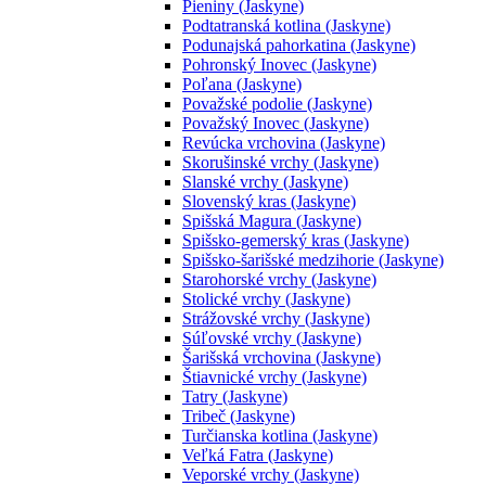
Pieniny (Jaskyne)
Podtatranská kotlina (Jaskyne)
Podunajská pahorkatina (Jaskyne)
Pohronský Inovec (Jaskyne)
Poľana (Jaskyne)
Považské podolie (Jaskyne)
Považský Inovec (Jaskyne)
Revúcka vrchovina (Jaskyne)
Skorušinské vrchy (Jaskyne)
Slanské vrchy (Jaskyne)
Slovenský kras (Jaskyne)
Spišská Magura (Jaskyne)
Spišsko-gemerský kras (Jaskyne)
Spišsko-šarišské medzihorie (Jaskyne)
Starohorské vrchy (Jaskyne)
Stolické vrchy (Jaskyne)
Strážovské vrchy (Jaskyne)
Súľovské vrchy (Jaskyne)
Šarišská vrchovina (Jaskyne)
Štiavnické vrchy (Jaskyne)
Tatry (Jaskyne)
Tribeč (Jaskyne)
Turčianska kotlina (Jaskyne)
Veľká Fatra (Jaskyne)
Veporské vrchy (Jaskyne)