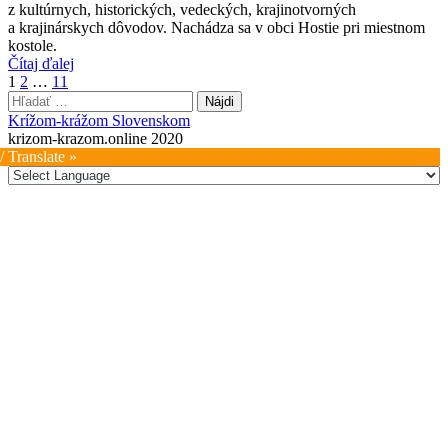
z kultúrnych, historických, vedeckých, krajinotvorných
a krajinárskych dôvodov. Nachádza sa v obci Hostie pri miestnom
kostole.
Čítaj ďalej
Stránkovanie
1
2
…
11
Hľadať:
príspevkov
Krížom-krážom Slovenskom
krizom-krazom.online 2020
/ Translate »