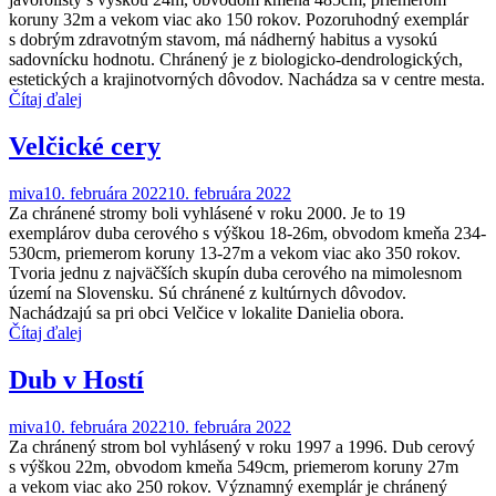
koruny 32m a vekom viac ako 150 rokov. Pozoruhodný exemplár
s dobrým zdravotným stavom, má nádherný habitus a vysokú
sadovnícku hodnotu. Chránený je z biologicko-dendrologických,
estetických a krajinotvorných dôvodov. Nachádza sa v centre mesta.
Čítaj ďalej
Velčické cery
miva
10. februára 2022
10. februára 2022
Za chránené stromy boli vyhlásené v roku 2000. Je to 19
exemplárov duba cerového s výškou 18-26m, obvodom kmeňa 234-
530cm, priemerom koruny 13-27m a vekom viac ako 350 rokov.
Tvoria jednu z najväčších skupín duba cerového na mimolesnom
území na Slovensku. Sú chránené z kultúrnych dôvodov.
Nachádzajú sa pri obci Velčice v lokalite Danielia obora.
Čítaj ďalej
Dub v Hostí
miva
10. februára 2022
10. februára 2022
Za chránený strom bol vyhlásený v roku 1997 a 1996. Dub cerový
s výškou 22m, obvodom kmeňa 549cm, priemerom koruny 27m
a vekom viac ako 250 rokov. Významný exemplár je chránený