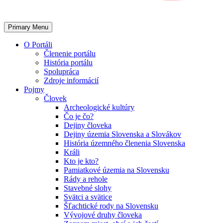
Primary Menu
O Portáli
Členenie portálu
História portálu
Spolupráca
Zdroje informácií
Pojmy
Človek
Archeologické kultúry
Čo je čo?
Dejiny človeka
Dejiny územia Slovenska a Slovákov
História územného členenia Slovenska
Králi
Kto je kto?
Pamiatkové územia na Slovensku
Rády a rehole
Stavebné slohy
Svätci a svätice
Šľachtické rody na Slovensku
Vývojové druhy človeka