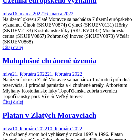
Územia európskeho významu
miva
16. marca 2022
16. marca 2022
Na území okresu Zlaté Moravce sa nachádza 7 území európskeho
významu. Člnok (SKUEV0874) Gýmeš (SKUEV0131) Hôrky
(SKUEV2133) Kostolianske lúky (SKUEV0132) Mochovská
cerina (SKUEV0867) Pohronský Inovec (SKUEV0873) Včelár
(SKUEV0868)
Čítaj ďalej
Maloplošné chránené územia
miva
21. februára 2022
21. februára 2022
Na území okresu Zlaté Moravce sa nachádza 1 národná prírodná
rezervácia, 1 prírodná pamiatka a 4 chránené areály. Arborétum
Mlyňany Kostolianske lúky Topoľčianska zubria zvernica
Topoľčiansky park Včelár Veľký Inovec
Čítaj ďalej
Platan v Zlatých Moravciach
miva
10. februára 2022
10. februára 2022
Za chránený strom bol vyhlásený v roku 1997 a 1996. Platan
javorolistý s výškou 24m, obvodom kmeňa 485cm, priemerom