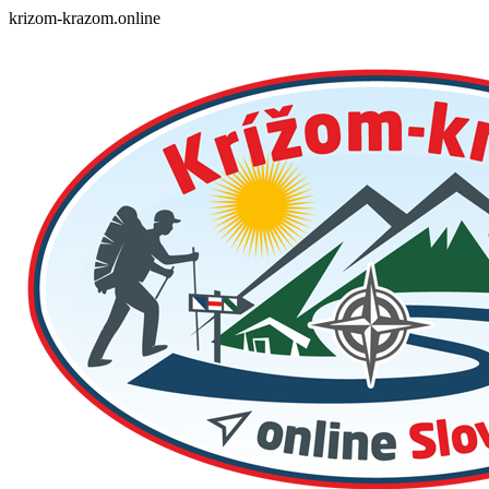
Skip
krizom-krazom.online
to
content