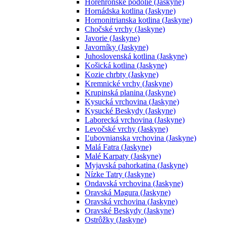
Horehronské podolie (Jaskyne)
Hornádska kotlina (Jaskyne)
Hornonitrianska kotlina (Jaskyne)
Chočské vrchy (Jaskyne)
Javorie (Jaskyne)
Javorníky (Jaskyne)
Juhoslovenská kotlina (Jaskyne)
Košická kotlina (Jaskyne)
Kozie chrbty (Jaskyne)
Kremnické vrchy (Jaskyne)
Krupinská planina (Jaskyne)
Kysucká vrchovina (Jaskyne)
Kysucké Beskydy (Jaskyne)
Laborecká vrchovina (Jaskyne)
Levočské vrchy (Jaskyne)
Ľubovnianska vrchovina (Jaskyne)
Malá Fatra (Jaskyne)
Malé Karpaty (Jaskyne)
Myjavská pahorkatina (Jaskyne)
Nízke Tatry (Jaskyne)
Ondavská vrchovina (Jaskyne)
Oravská Magura (Jaskyne)
Oravská vrchovina (Jaskyne)
Oravské Beskydy (Jaskyne)
Ostrôžky (Jaskyne)