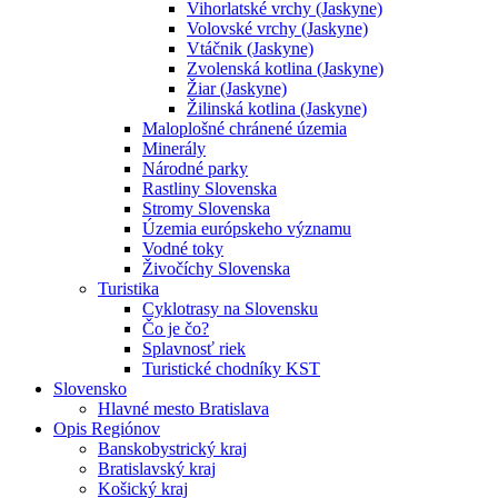
Vihorlatské vrchy (Jaskyne)
Volovské vrchy (Jaskyne)
Vtáčnik (Jaskyne)
Zvolenská kotlina (Jaskyne)
Žiar (Jaskyne)
Žilinská kotlina (Jaskyne)
Maloplošné chránené územia
Minerály
Národné parky
Rastliny Slovenska
Stromy Slovenska
Územia európskeho významu
Vodné toky
Živočíchy Slovenska
Turistika
Cyklotrasy na Slovensku
Čo je čo?
Splavnosť riek
Turistické chodníky KST
Slovensko
Hlavné mesto Bratislava
Opis Regiónov
Banskobystrický kraj
Bratislavský kraj
Košický kraj