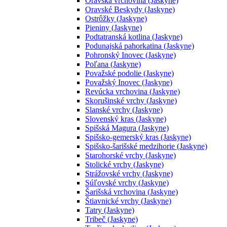
Oravská vrchovina (Jaskyne)
Oravské Beskydy (Jaskyne)
Ostrôžky (Jaskyne)
Pieniny (Jaskyne)
Podtatranská kotlina (Jaskyne)
Podunajská pahorkatina (Jaskyne)
Pohronský Inovec (Jaskyne)
Poľana (Jaskyne)
Považské podolie (Jaskyne)
Považský Inovec (Jaskyne)
Revúcka vrchovina (Jaskyne)
Skorušinské vrchy (Jaskyne)
Slanské vrchy (Jaskyne)
Slovenský kras (Jaskyne)
Spišská Magura (Jaskyne)
Spišsko-gemerský kras (Jaskyne)
Spišsko-šarišské medzihorie (Jaskyne)
Starohorské vrchy (Jaskyne)
Stolické vrchy (Jaskyne)
Strážovské vrchy (Jaskyne)
Súľovské vrchy (Jaskyne)
Šarišská vrchovina (Jaskyne)
Štiavnické vrchy (Jaskyne)
Tatry (Jaskyne)
Tribeč (Jaskyne)