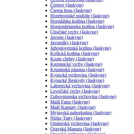
Čergov (Jaskyne)
Čierna hora (Jaskyne)
Horehronské podolie (Jaskyne)
Hornádska kotlina (Jaskyne)
Hornonitrianska kotlina (Jaskyne)
Chočské vrchy (Jaskyne)
Javorie (Jaskyne)
Javorníky (Jaskyne)
Juhoslovenská kotlina (Jaskyne)
Košická kotlina (Jaskyne)
Kozie chrbty (Jaskyne)
Kremnické vrchy (Jaskyne)
Krupinská planina (Jaskyne)
Kysucká vrchovina (Jaskyne)
Kysucké Beskydy (Jaskyne)
Laborecká vrchovina (Jaskyne)
Levočské vrchy (Jaskyne)
Ľubovnianska vrchovina (Jaskyne)
Malá Fatra (Jaskyne)
Malé Karpaty (Jaskyne)
Myjavská pahorkatina (Jaskyne)
Nízke Tatry (Jaskyne)
Ondavská vrchovina (Jaskyne)
Oravská Magura (Jaskyne)