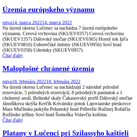
Územia európskeho významu
miva
14. marca 2022
14. marca 2022
Na území okresu Lučenec sa nachádza 7 území európskeho
významu. Cerová vrchovina (SKUEV0357) Cerová vrchovina
(SKUEV1357) Dálovský močiar (SKUEV0365) Horný tok Ipľa
(SKUEV0816) Ľuborečské dubiny (SKUEV0956) Soví hrad
(SKUEV0358) Uderinky (SKUEV0957)
Čítaj ďalej
Maloplošné chránené územia
miva
18. februára 2022
18. februára 2022
Na území okresu Lučenec sa nachádzajú 2 národné prírodné
rezervácie, 5 prírodných rezervácií, 8 prírodných pamiatok a 1
chránený areál. Belinské skaly Čakanovský profil Dálovský močiar
Jánošíkova skrýša Kerčík Krivánsky potok Lipovianske pieskovce
Mara Mučínska jaskyňa Pohanský hrad Príbrežie Ružinej Roháčia
Ružínske jelšiny Soví hrad Šomoška Volavčia kolónia
Čítaj ďalej
Platany v Lučenci pri Szilassyho kaštieli