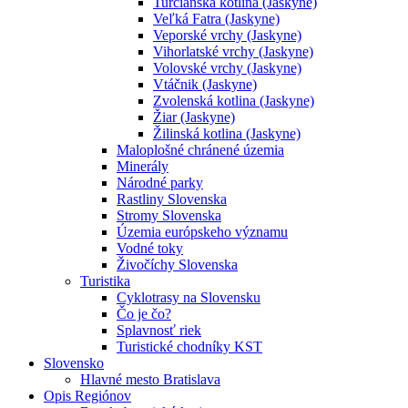
Turčianska kotlina (Jaskyne)
Veľká Fatra (Jaskyne)
Veporské vrchy (Jaskyne)
Vihorlatské vrchy (Jaskyne)
Volovské vrchy (Jaskyne)
Vtáčnik (Jaskyne)
Zvolenská kotlina (Jaskyne)
Žiar (Jaskyne)
Žilinská kotlina (Jaskyne)
Maloplošné chránené územia
Minerály
Národné parky
Rastliny Slovenska
Stromy Slovenska
Územia európskeho významu
Vodné toky
Živočíchy Slovenska
Turistika
Cyklotrasy na Slovensku
Čo je čo?
Splavnosť riek
Turistické chodníky KST
Slovensko
Hlavné mesto Bratislava
Opis Regiónov