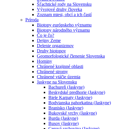
Šľachtické rody na Slovensku
Vývojové druhy človeka
Zoznam miest, obcí a ich častí
Príroda
Biotopy európskeho významu
Biotopy národného významu
Čo je čo?
Dejiny Zeme
Delenie organizmov
Druhy biotopov
Geomorfologické členenie Slovenska
Horniny
Chránené krajinné oblasti
Chránené stromy
Chránené vtáčie územia
Jaskyne na Slovensku
Bachureň (Jaskyne)
Beskydské predhorie (Jaskyne)
Biele Karpaty (Jaskyne)
Bodvianska pahorkatina (Jaskyne)
Branisko (Jaskyne)
Bukovské vrchy (Jaskyne)
Burda (Jaskyne)
Busov (Jaskyne)
Cerová vrchovina (Jaskyne)