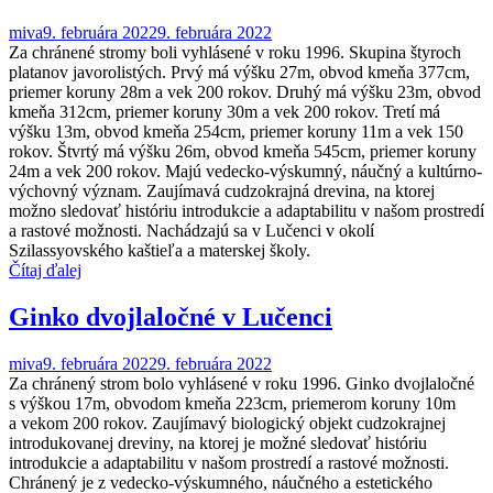
miva
9. februára 2022
9. februára 2022
Za chránené stromy boli vyhlásené v roku 1996. Skupina štyroch
platanov javorolistých. Prvý má výšku 27m, obvod kmeňa 377cm,
priemer koruny 28m a vek 200 rokov. Druhý má výšku 23m, obvod
kmeňa 312cm, priemer koruny 30m a vek 200 rokov. Tretí má
výšku 13m, obvod kmeňa 254cm, priemer koruny 11m a vek 150
rokov. Štvrtý má výšku 26m, obvod kmeňa 545cm, priemer koruny
24m a vek 200 rokov. Majú vedecko-výskumný, náučný a kultúrno-
výchovný význam. Zaujímavá cudzokrajná drevina, na ktorej
možno sledovať históriu introdukcie a adaptabilitu v našom prostredí
a rastové možnosti. Nachádzajú sa v Lučenci v okolí
Szilassyovského kaštieľa a materskej školy.
Čítaj ďalej
Ginko dvojlaločné v Lučenci
miva
9. februára 2022
9. februára 2022
Za chránený strom bolo vyhlásené v roku 1996. Ginko dvojlaločné
s výškou 17m, obvodom kmeňa 223cm, priemerom koruny 10m
a vekom 200 rokov. Zaujímavý biologický objekt cudzokrajnej
introdukovanej dreviny, na ktorej je možné sledovať históriu
introdukcie a adaptabilitu v našom prostredí a rastové možnosti.
Chránený je z vedecko-výskumného, náučného a estetického