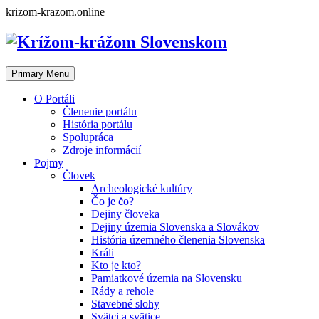
Skip
krizom-krazom.online
to
content
Primary Menu
O Portáli
Členenie portálu
História portálu
Spolupráca
Zdroje informácií
Pojmy
Človek
Archeologické kultúry
Čo je čo?
Dejiny človeka
Dejiny územia Slovenska a Slovákov
História územného členenia Slovenska
Králi
Kto je kto?
Pamiatkové územia na Slovensku
Rády a rehole
Stavebné slohy
Svätci a svätice