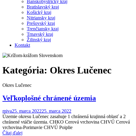
Banskobystrický kraj
Bratislavský kraj
Košický kraj
Nitriansky kraj
Prešovský kraj
Trenčiansky kraj
Trnavský kraj
Žilinský kraj
Kontakt
Kategória:
Okres Lučenec
Okres Lučenec
Veľkoplošné chránené územia
miva
25. marca 2022
25. marca 2022
Územie okresu Lučenec zasahuje 1 chránená krajinná oblasť a 2
chránené vtáčie územia. CHKO Cerová vrchovina CHVÚ Cerová
vrchovina-Porimavie CHVÚ Poiplie
Čítaj ďalej