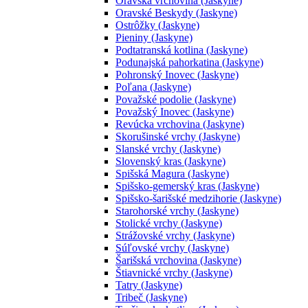
Oravská vrchovina (Jaskyne)
Oravské Beskydy (Jaskyne)
Ostrôžky (Jaskyne)
Pieniny (Jaskyne)
Podtatranská kotlina (Jaskyne)
Podunajská pahorkatina (Jaskyne)
Pohronský Inovec (Jaskyne)
Poľana (Jaskyne)
Považské podolie (Jaskyne)
Považský Inovec (Jaskyne)
Revúcka vrchovina (Jaskyne)
Skorušinské vrchy (Jaskyne)
Slanské vrchy (Jaskyne)
Slovenský kras (Jaskyne)
Spišská Magura (Jaskyne)
Spišsko-gemerský kras (Jaskyne)
Spišsko-šarišské medzihorie (Jaskyne)
Starohorské vrchy (Jaskyne)
Stolické vrchy (Jaskyne)
Strážovské vrchy (Jaskyne)
Súľovské vrchy (Jaskyne)
Šarišská vrchovina (Jaskyne)
Štiavnické vrchy (Jaskyne)
Tatry (Jaskyne)
Tribeč (Jaskyne)