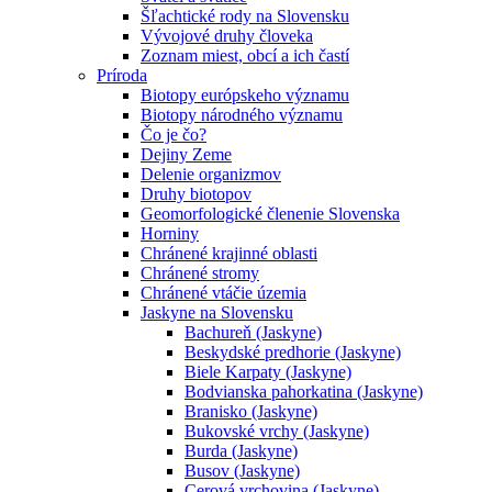
Šľachtické rody na Slovensku
Vývojové druhy človeka
Zoznam miest, obcí a ich častí
Príroda
Biotopy európskeho významu
Biotopy národného významu
Čo je čo?
Dejiny Zeme
Delenie organizmov
Druhy biotopov
Geomorfologické členenie Slovenska
Horniny
Chránené krajinné oblasti
Chránené stromy
Chránené vtáčie územia
Jaskyne na Slovensku
Bachureň (Jaskyne)
Beskydské predhorie (Jaskyne)
Biele Karpaty (Jaskyne)
Bodvianska pahorkatina (Jaskyne)
Branisko (Jaskyne)
Bukovské vrchy (Jaskyne)
Burda (Jaskyne)
Busov (Jaskyne)
Cerová vrchovina (Jaskyne)