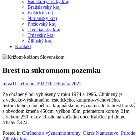
Banskobystrický kraj
Bratislavský kraj
Košický kraj
Nitriansky kraj
Prešovský kraj
Trenčiansky kraj
Trnavský kraj
Žilinský kraj
Kontakt
Brest na súkromnom pozemku
miva
11. februára 2022
11. februára 2022
Za chránený bol vyhlásený v roku 1974 a 1996. Chránený je
z vedecko-výskumného, estetického, kultúrno-výchovného,
historického, náučného a krajinárskeho významu. Je to brest horský
s obvodom kmeňa 456cm, výškou 35m, priemerom koruny 21m
a vekom 250 rokov. Rastie na začiatku obce Rabčice pri dome
/chate/ č.422.
Posted in
Chránené a významné stromy
,
Okres Námestovo
,
Príroda
,
Žilinský kraj