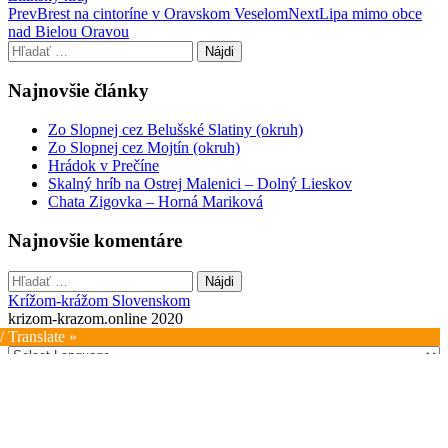
Post
Prev
Brest na cintoríne v Oravskom Veselom
Next
Lipa mimo obce
nad Bielou Oravou
navigation
Hľadať:
Najnovšie články
Zo Slopnej cez Belušské Slatiny (okruh)
Zo Slopnej cez Mojtín (okruh)
Hrádok v Prečíne
Skalný hríb na Ostrej Malenici – Dolný Lieskov
Chata Zigovka – Horná Mariková
Najnovšie komentáre
Hľadať:
Krížom-krážom Slovenskom
krizom-krazom.online 2020
/ Translate »