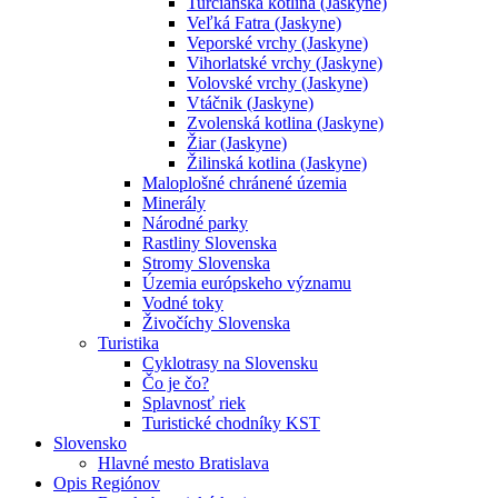
Turčianska kotlina (Jaskyne)
Veľká Fatra (Jaskyne)
Veporské vrchy (Jaskyne)
Vihorlatské vrchy (Jaskyne)
Volovské vrchy (Jaskyne)
Vtáčnik (Jaskyne)
Zvolenská kotlina (Jaskyne)
Žiar (Jaskyne)
Žilinská kotlina (Jaskyne)
Maloplošné chránené územia
Minerály
Národné parky
Rastliny Slovenska
Stromy Slovenska
Územia európskeho významu
Vodné toky
Živočíchy Slovenska
Turistika
Cyklotrasy na Slovensku
Čo je čo?
Splavnosť riek
Turistické chodníky KST
Slovensko
Hlavné mesto Bratislava
Opis Regiónov