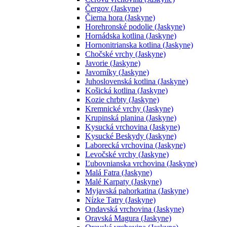
Čergov (Jaskyne)
Čierna hora (Jaskyne)
Horehronské podolie (Jaskyne)
Hornádska kotlina (Jaskyne)
Hornonitrianska kotlina (Jaskyne)
Chočské vrchy (Jaskyne)
Javorie (Jaskyne)
Javorníky (Jaskyne)
Juhoslovenská kotlina (Jaskyne)
Košická kotlina (Jaskyne)
Kozie chrbty (Jaskyne)
Kremnické vrchy (Jaskyne)
Krupinská planina (Jaskyne)
Kysucká vrchovina (Jaskyne)
Kysucké Beskydy (Jaskyne)
Laborecká vrchovina (Jaskyne)
Levočské vrchy (Jaskyne)
Ľubovnianska vrchovina (Jaskyne)
Malá Fatra (Jaskyne)
Malé Karpaty (Jaskyne)
Myjavská pahorkatina (Jaskyne)
Nízke Tatry (Jaskyne)
Ondavská vrchovina (Jaskyne)
Oravská Magura (Jaskyne)