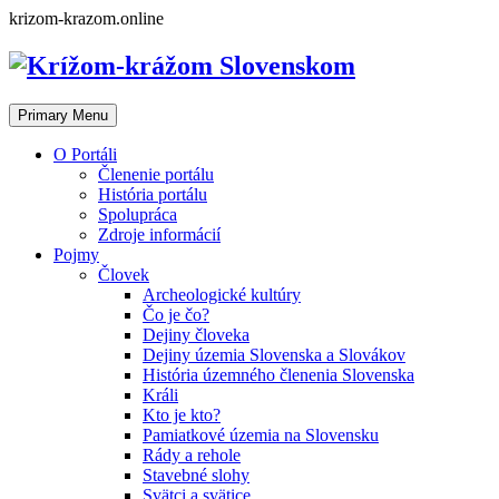
Skip
krizom-krazom.online
to
content
Primary Menu
O Portáli
Členenie portálu
História portálu
Spolupráca
Zdroje informácií
Pojmy
Človek
Archeologické kultúry
Čo je čo?
Dejiny človeka
Dejiny územia Slovenska a Slovákov
História územného členenia Slovenska
Králi
Kto je kto?
Pamiatkové územia na Slovensku
Rády a rehole
Stavebné slohy
Svätci a svätice