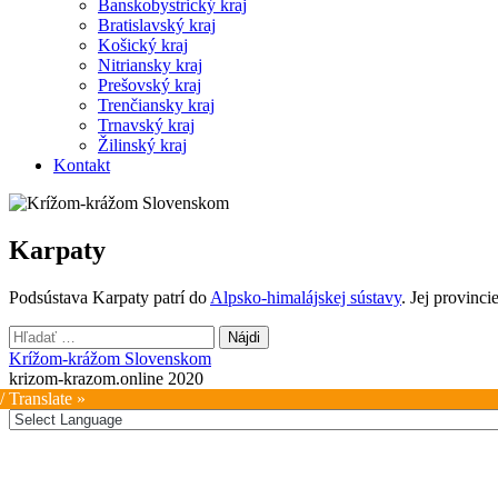
Banskobystrický kraj
Bratislavský kraj
Košický kraj
Nitriansky kraj
Prešovský kraj
Trenčiansky kraj
Trnavský kraj
Žilinský kraj
Kontakt
Karpaty
Podsústava Karpaty patrí do
Alpsko-himalájskej sústavy
. Jej provinci
Hľadať:
Krížom-krážom Slovenskom
krizom-krazom.online 2020
/ Translate »