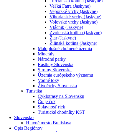
Turčianska kotlina (Jaskyne)
Veľká Fatra (Jaskyne)
Veporské vrchy (Jaskyne)
Vihorlatské vrchy (Jaskyne)
Volovské vrchy (Jaskyne)
Vtáčnik (Jaskyne)
Zvolenská kotlina (Jaskyne)
Žiar (Jaskyne)
Žilinská kotlina (Jaskyne)
Maloplošné chránené územia
Minerály
Národné parky
Rastliny Slovenska
Stromy Slovenska
Územia európskeho významu
Vodné toky
Živočíchy Slovenska
Turistika
Cyklotrasy na Slovensku
Čo je čo?
Splavnosť riek
Turistické chodníky KST
Slovensko
Hlavné mesto Bratislava
Opis Regiónov