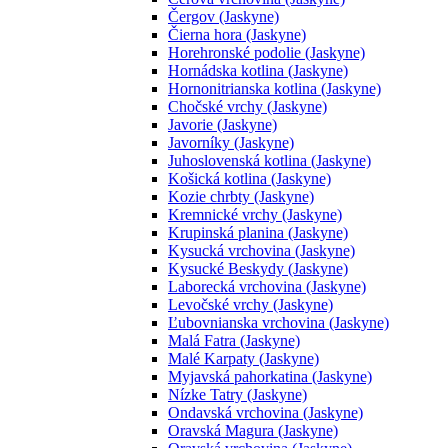
Čergov (Jaskyne)
Čierna hora (Jaskyne)
Horehronské podolie (Jaskyne)
Hornádska kotlina (Jaskyne)
Hornonitrianska kotlina (Jaskyne)
Chočské vrchy (Jaskyne)
Javorie (Jaskyne)
Javorníky (Jaskyne)
Juhoslovenská kotlina (Jaskyne)
Košická kotlina (Jaskyne)
Kozie chrbty (Jaskyne)
Kremnické vrchy (Jaskyne)
Krupinská planina (Jaskyne)
Kysucká vrchovina (Jaskyne)
Kysucké Beskydy (Jaskyne)
Laborecká vrchovina (Jaskyne)
Levočské vrchy (Jaskyne)
Ľubovnianska vrchovina (Jaskyne)
Malá Fatra (Jaskyne)
Malé Karpaty (Jaskyne)
Myjavská pahorkatina (Jaskyne)
Nízke Tatry (Jaskyne)
Ondavská vrchovina (Jaskyne)
Oravská Magura (Jaskyne)