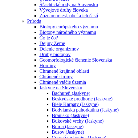
Šľachtické rody na Slovensku
Vývojové druhy človeka
Zoznam miest, obcí a ich častí
Príroda
Biotopy európskeho významu
Biotopy národného významu
Čo je čo?
Dejiny Zeme
Delenie organizmov
Druhy biotopov
Geomorfologické členenie Slovenska
Horniny
Chránené krajinné oblasti
Chránené stromy
Chránené vtáčie územia
Jaskyne na Slovensku
Bachureň (Jaskyne)
Beskydské predhorie (Jaskyne)
Biele Karpaty (Jaskyne)
Bodvianska pahorkatina (Jaskyne)
Branisko (Jaskyne)
Bukovské vrchy (Jaskyne)
Burda (Jaskyne)
Busov (Jaskyne)
Cerová vrchovina (Jaskyne)