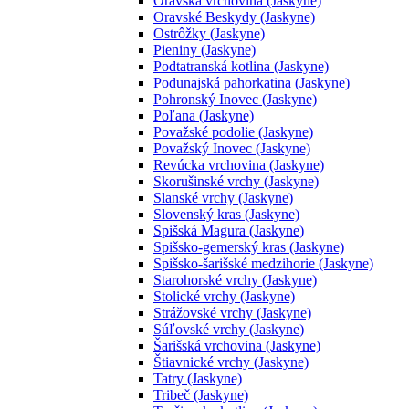
Oravská vrchovina (Jaskyne)
Oravské Beskydy (Jaskyne)
Ostrôžky (Jaskyne)
Pieniny (Jaskyne)
Podtatranská kotlina (Jaskyne)
Podunajská pahorkatina (Jaskyne)
Pohronský Inovec (Jaskyne)
Poľana (Jaskyne)
Považské podolie (Jaskyne)
Považský Inovec (Jaskyne)
Revúcka vrchovina (Jaskyne)
Skorušinské vrchy (Jaskyne)
Slanské vrchy (Jaskyne)
Slovenský kras (Jaskyne)
Spišská Magura (Jaskyne)
Spišsko-gemerský kras (Jaskyne)
Spišsko-šarišské medzihorie (Jaskyne)
Starohorské vrchy (Jaskyne)
Stolické vrchy (Jaskyne)
Strážovské vrchy (Jaskyne)
Súľovské vrchy (Jaskyne)
Šarišská vrchovina (Jaskyne)
Štiavnické vrchy (Jaskyne)
Tatry (Jaskyne)
Tribeč (Jaskyne)