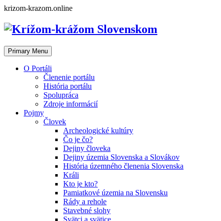
Skip
krizom-krazom.online
to
content
Primary Menu
O Portáli
Členenie portálu
História portálu
Spolupráca
Zdroje informácií
Pojmy
Človek
Archeologické kultúry
Čo je čo?
Dejiny človeka
Dejiny územia Slovenska a Slovákov
História územného členenia Slovenska
Králi
Kto je kto?
Pamiatkové územia na Slovensku
Rády a rehole
Stavebné slohy
Svätci a svätice