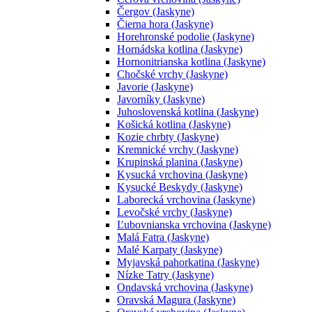
Čergov (Jaskyne)
Čierna hora (Jaskyne)
Horehronské podolie (Jaskyne)
Hornádska kotlina (Jaskyne)
Hornonitrianska kotlina (Jaskyne)
Chočské vrchy (Jaskyne)
Javorie (Jaskyne)
Javorníky (Jaskyne)
Juhoslovenská kotlina (Jaskyne)
Košická kotlina (Jaskyne)
Kozie chrbty (Jaskyne)
Kremnické vrchy (Jaskyne)
Krupinská planina (Jaskyne)
Kysucká vrchovina (Jaskyne)
Kysucké Beskydy (Jaskyne)
Laborecká vrchovina (Jaskyne)
Levočské vrchy (Jaskyne)
Ľubovnianska vrchovina (Jaskyne)
Malá Fatra (Jaskyne)
Malé Karpaty (Jaskyne)
Myjavská pahorkatina (Jaskyne)
Nízke Tatry (Jaskyne)
Ondavská vrchovina (Jaskyne)
Oravská Magura (Jaskyne)