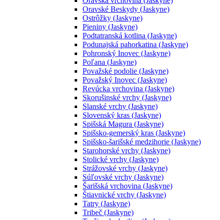
Oravská vrchovina (Jaskyne)
Oravské Beskydy (Jaskyne)
Ostrôžky (Jaskyne)
Pieniny (Jaskyne)
Podtatranská kotlina (Jaskyne)
Podunajská pahorkatina (Jaskyne)
Pohronský Inovec (Jaskyne)
Poľana (Jaskyne)
Považské podolie (Jaskyne)
Považský Inovec (Jaskyne)
Revúcka vrchovina (Jaskyne)
Skorušinské vrchy (Jaskyne)
Slanské vrchy (Jaskyne)
Slovenský kras (Jaskyne)
Spišská Magura (Jaskyne)
Spišsko-gemerský kras (Jaskyne)
Spišsko-šarišské medzihorie (Jaskyne)
Starohorské vrchy (Jaskyne)
Stolické vrchy (Jaskyne)
Strážovské vrchy (Jaskyne)
Súľovské vrchy (Jaskyne)
Šarišská vrchovina (Jaskyne)
Štiavnické vrchy (Jaskyne)
Tatry (Jaskyne)
Tribeč (Jaskyne)