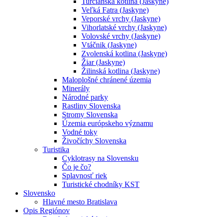
Turčianska kotlina (Jaskyne)
Veľká Fatra (Jaskyne)
Veporské vrchy (Jaskyne)
Vihorlatské vrchy (Jaskyne)
Volovské vrchy (Jaskyne)
Vtáčnik (Jaskyne)
Zvolenská kotlina (Jaskyne)
Žiar (Jaskyne)
Žilinská kotlina (Jaskyne)
Maloplošné chránené územia
Minerály
Národné parky
Rastliny Slovenska
Stromy Slovenska
Územia európskeho významu
Vodné toky
Živočíchy Slovenska
Turistika
Cyklotrasy na Slovensku
Čo je čo?
Splavnosť riek
Turistické chodníky KST
Slovensko
Hlavné mesto Bratislava
Opis Regiónov