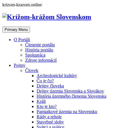
Skip
krizom-krazom.online
to
content
Primary Menu
O Portáli
Členenie portálu
História portálu
Spolupráca
Zdroje informácií
Pojmy
Človek
Archeologické kultúry
Čo je čo?
Dejiny človeka
Dejiny územia Slovenska a Slovákov
História územného členenia Slovenska
Králi
Kto je kto?
Pamiatkové územia na Slovensku
Rády a rehole
Stavebné slohy
Svätci a svätice