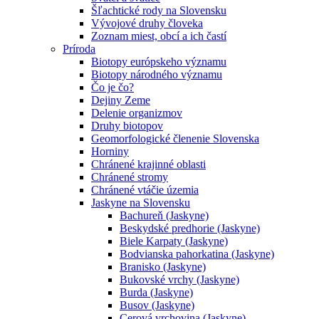
Šľachtické rody na Slovensku
Vývojové druhy človeka
Zoznam miest, obcí a ich častí
Príroda
Biotopy európskeho významu
Biotopy národného významu
Čo je čo?
Dejiny Zeme
Delenie organizmov
Druhy biotopov
Geomorfologické členenie Slovenska
Horniny
Chránené krajinné oblasti
Chránené stromy
Chránené vtáčie územia
Jaskyne na Slovensku
Bachureň (Jaskyne)
Beskydské predhorie (Jaskyne)
Biele Karpaty (Jaskyne)
Bodvianska pahorkatina (Jaskyne)
Branisko (Jaskyne)
Bukovské vrchy (Jaskyne)
Burda (Jaskyne)
Busov (Jaskyne)
Cerová vrchovina (Jaskyne)