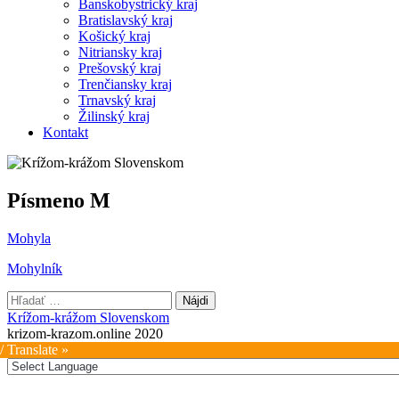
Banskobystrický kraj
Bratislavský kraj
Košický kraj
Nitriansky kraj
Prešovský kraj
Trenčiansky kraj
Trnavský kraj
Žilinský kraj
Kontakt
Písmeno M
Mohyla
Mohylník
Hľadať:
Krížom-krážom Slovenskom
krizom-krazom.online 2020
/ Translate »