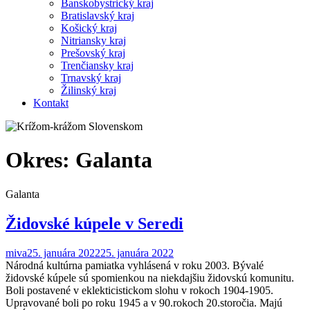
Banskobystrický kraj
Bratislavský kraj
Košický kraj
Nitriansky kraj
Prešovský kraj
Trenčiansky kraj
Trnavský kraj
Žilinský kraj
Kontakt
Okres:
Galanta
Galanta
Židovské kúpele v Seredi
miva
25. januára 2022
25. januára 2022
Národná kultúrna pamiatka vyhlásená v roku 2003. Bývalé
židovské kúpele sú spomienkou na niekdajšiu židovskú komunitu.
Boli postavené v eklekticistickom slohu v rokoch 1904-1905.
Upravované boli po roku 1945 a v 90.rokoch 20.storočia. Majú