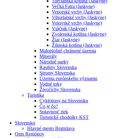
Turčianska kotlina (Jaskyne)
Veľká Fatra (Jaskyne)
Veporské vrchy (Jaskyne)
Vihorlatské vrchy (Jaskyne)
Volovské vrchy (Jaskyne)
Vtáčnik (Jaskyne)
Zvolenská kotlina (Jaskyne)
Žiar (Jaskyne)
Žilinská kotlina (Jaskyne)
Maloplošné chránené územia
Minerály
Národné parky
Rastliny Slovenska
Stromy Slovenska
Územia európskeho významu
Vodné toky
Živočíchy Slovenska
Turistika
Cyklotrasy na Slovensku
Čo je čo?
Splavnosť riek
Turistické chodníky KST
Slovensko
Hlavné mesto Bratislava
Opis Regiónov