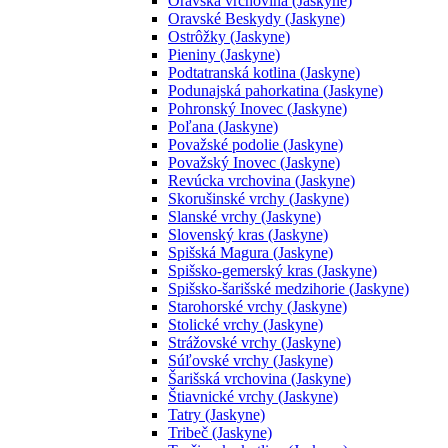
Oravská vrchovina (Jaskyne)
Oravské Beskydy (Jaskyne)
Ostrôžky (Jaskyne)
Pieniny (Jaskyne)
Podtatranská kotlina (Jaskyne)
Podunajská pahorkatina (Jaskyne)
Pohronský Inovec (Jaskyne)
Poľana (Jaskyne)
Považské podolie (Jaskyne)
Považský Inovec (Jaskyne)
Revúcka vrchovina (Jaskyne)
Skorušinské vrchy (Jaskyne)
Slanské vrchy (Jaskyne)
Slovenský kras (Jaskyne)
Spišská Magura (Jaskyne)
Spišsko-gemerský kras (Jaskyne)
Spišsko-šarišské medzihorie (Jaskyne)
Starohorské vrchy (Jaskyne)
Stolické vrchy (Jaskyne)
Strážovské vrchy (Jaskyne)
Súľovské vrchy (Jaskyne)
Šarišská vrchovina (Jaskyne)
Štiavnické vrchy (Jaskyne)
Tatry (Jaskyne)
Tribeč (Jaskyne)