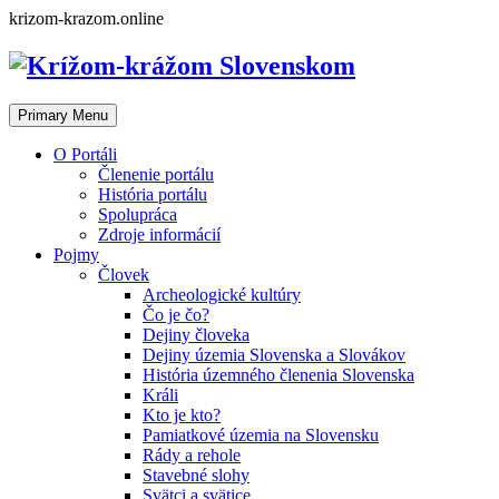
Skip
krizom-krazom.online
to
content
Primary Menu
O Portáli
Členenie portálu
História portálu
Spolupráca
Zdroje informácií
Pojmy
Človek
Archeologické kultúry
Čo je čo?
Dejiny človeka
Dejiny územia Slovenska a Slovákov
História územného členenia Slovenska
Králi
Kto je kto?
Pamiatkové územia na Slovensku
Rády a rehole
Stavebné slohy
Svätci a svätice