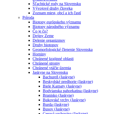
Šľachtické rody na Slovensku
Vývojové druhy človeka
Zoznam miest, obcí a ich častí
Príroda
Biotopy európskeho významu
Biotopy národného významu
Čo je čo?
Dejiny Zeme
Delenie organizmov
Druhy biotopov
Geomorfologické členenie Slovenska
Horniny
Chránené krajinné oblasti
Chránené stromy
Chránené vtáčie územia
Jaskyne na Slovensku
Bachureň (Jaskyne)
Beskydské predhorie (Jaskyne)
Biele Karpaty (Jaskyne)
Bodvianska pahorkatina (Jaskyne)
Branisko (Jaskyne)
Bukovské vrchy (Jaskyne)
Burda (Jaskyne)
Busov (Jaskyne)
Cerová vrchovina (Jaskyne)