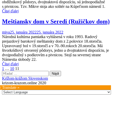
obdĺžnikový pôdorys, dvojtraktovú dispozíciu, sú jednopodlažné
s pivnicou. Tzv. Mikve stoja ako solitér na Kúpeľnom námestí 1.
Čítaj ďalej
Meštiansky dom v Seredi (Ružičkov dom)
miva
25. januára 2022
25. januára 2022
Národná kultúrna pamiatka vyhlásená v roku 1993. Radový
prejazdový barokový meštiansky dom z 2.polovice 18.storočia.
Upravovaný bol v 19.storočí a v 70.-90.rokoch 20.storočia. Má
štvorkrídlový otvorený pôdorys, jedno a dvojtraktovú dispozíciu, je
dvojpodlažný s podkrovím a pivnicou. Stojí na severnej strane
Námestia slobody 22.
Čítaj ďalej
Stránkovanie
1
…
10
11
Hľadať:
príspevkov
Krížom-krážom Slovenskom
krizom-krazom.online 2020
/ Translate »