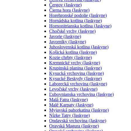
Čergov (Jaskyne)
Čierna hora (Jaskyne)
Horehronské podolie (Jaskyne)
Hornádska kotlina (Jaskyne)
Hornonitrianska kotlina (Jaskyne)
Chočské vrchy (Jaskyne)
Javorie (Jaskyne)
Javorníky (Jaskyne)
Juhoslovenská kotlina (Jaskyne)
Košická kotlina (Jaskyne)
Kozie chrbty (Jaskyne)
Kremnické vrchy (Jaskyne)
Krupinská planina (Jaskyne)
Kysucká vrchovina (Jaskyne)
Kysucké Beskydy (Jaskyne)
Laborecká vrchovina (Jaskyne)
Levočské vrchy (Jaskyne)
Ľubovnianska vrchovina (Jaskyne)
Malá Fatra (Jaskyne)
Malé Karpaty (Jaskyne)
Myjavská pahorkatina (Jaskyne)
Nízke Tatry (Jaskyne)
Ondavská vrchovina (Jaskyne)
Oravská Magura (Jaskyne)