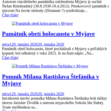
Autorom viacdielneho pamätníka oslobodenia Myjavy je sochár
Štefan Belohradský (30.8.1930-19.4.2012). Pieskovcový pamätník s
názvom Na úsvite slobody (Zbratanie ?) symbolizuje...
Čítaj ďalej
Pamätník obetí holocaustu v Myjave
miva1
20. januára 2026
20. januára 2026
Pamätník obetí holocaustu, ktoré pochádzali z Myjavy a priľahlých
kopaníc bol odhalený v roku 2023. Je na ňom nápis: „Na...
Čítaj ďalej
Pomník Milana Rastislava Štefánika v
Myjave
miva1
20. januára 2026
20. januára 2026
Iniciátormi stavby pomníka Milana Rastislava Štefánika boli slúžny
okresu Jaroslav Dvořák a starosta myjavského Sokola Ján Slabej.
Touto myšlienkou sa...