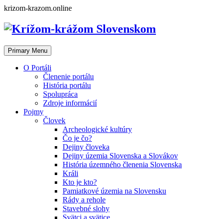
Skip
krizom-krazom.online
to
content
Primary Menu
O Portáli
Členenie portálu
História portálu
Spolupráca
Zdroje informácií
Pojmy
Človek
Archeologické kultúry
Čo je čo?
Dejiny človeka
Dejiny územia Slovenska a Slovákov
História územného členenia Slovenska
Králi
Kto je kto?
Pamiatkové územia na Slovensku
Rády a rehole
Stavebné slohy
Svätci a svätice