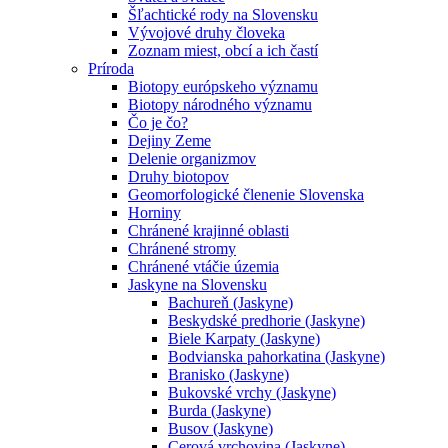
Šľachtické rody na Slovensku
Vývojové druhy človeka
Zoznam miest, obcí a ich častí
Príroda
Biotopy európskeho významu
Biotopy národného významu
Čo je čo?
Dejiny Zeme
Delenie organizmov
Druhy biotopov
Geomorfologické členenie Slovenska
Horniny
Chránené krajinné oblasti
Chránené stromy
Chránené vtáčie územia
Jaskyne na Slovensku
Bachureň (Jaskyne)
Beskydské predhorie (Jaskyne)
Biele Karpaty (Jaskyne)
Bodvianska pahorkatina (Jaskyne)
Branisko (Jaskyne)
Bukovské vrchy (Jaskyne)
Burda (Jaskyne)
Busov (Jaskyne)
Cerová vrchovina (Jaskyne)