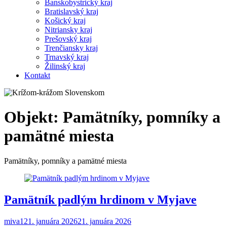
Banskobystrický kraj
Bratislavský kraj
Košický kraj
Nitriansky kraj
Prešovský kraj
Trenčiansky kraj
Trnavský kraj
Žilinský kraj
Kontakt
Objekt:
Pamätníky, pomníky a
pamätné miesta
Pamätníky, pomníky a pamätné miesta
Pamätník padlým hrdinom v Myjave
miva1
21. januára 2026
21. januára 2026