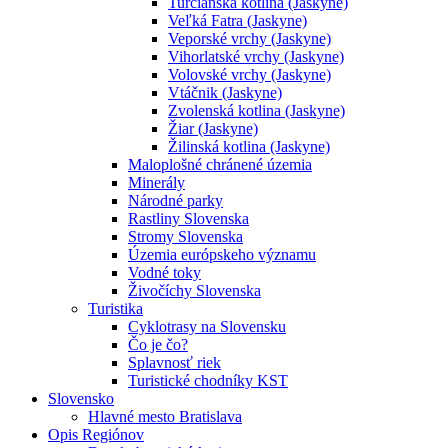
Turčianska kotlina (Jaskyne)
Veľká Fatra (Jaskyne)
Veporské vrchy (Jaskyne)
Vihorlatské vrchy (Jaskyne)
Volovské vrchy (Jaskyne)
Vtáčnik (Jaskyne)
Zvolenská kotlina (Jaskyne)
Žiar (Jaskyne)
Žilinská kotlina (Jaskyne)
Maloplošné chránené územia
Minerály
Národné parky
Rastliny Slovenska
Stromy Slovenska
Územia európskeho významu
Vodné toky
Živočíchy Slovenska
Turistika
Cyklotrasy na Slovensku
Čo je čo?
Splavnosť riek
Turistické chodníky KST
Slovensko
Hlavné mesto Bratislava
Opis Regiónov