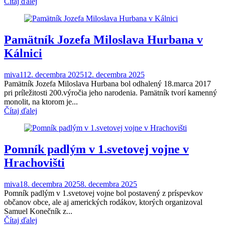
Čítaj ďalej
Pamätník Jozefa Miloslava Hurbana v
Kálnici
miva1
12. decembra 2025
12. decembra 2025
Pamätník Jozefa Miloslava Hurbana bol odhalený 18.marca 2017
pri príležitosti 200.výročia jeho narodenia. Pamätník tvorí kamenný
monolit, na ktorom je...
Čítaj ďalej
Pomník padlým v 1.svetovej vojne v
Hrachovišti
miva1
8. decembra 2025
8. decembra 2025
Pomník padlým v 1.svetovej vojne bol postavený z príspevkov
občanov obce, ale aj amerických rodákov, ktorých organizoval
Samuel Konečník z...
Čítaj ďalej