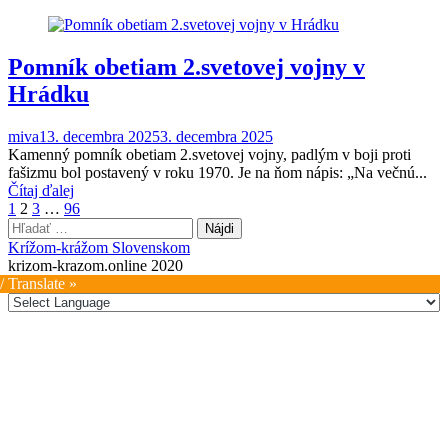
Pomník obetiam 2.svetovej vojny v
Hrádku
miva1
3. decembra 2025
3. decembra 2025
Kamenný pomník obetiam 2.svetovej vojny, padlým v boji proti
fašizmu bol postavený v roku 1970. Je na ňom nápis: „Na večnú...
Čítaj ďalej
Stránkovanie
1
2
3
…
96
Hľadať:
príspevkov
Krížom-krážom Slovenskom
krizom-krazom.online 2020
/ Translate »