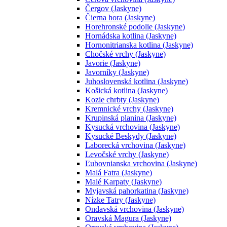
Čergov (Jaskyne)
Čierna hora (Jaskyne)
Horehronské podolie (Jaskyne)
Hornádska kotlina (Jaskyne)
Hornonitrianska kotlina (Jaskyne)
Chočské vrchy (Jaskyne)
Javorie (Jaskyne)
Javorníky (Jaskyne)
Juhoslovenská kotlina (Jaskyne)
Košická kotlina (Jaskyne)
Kozie chrbty (Jaskyne)
Kremnické vrchy (Jaskyne)
Krupinská planina (Jaskyne)
Kysucká vrchovina (Jaskyne)
Kysucké Beskydy (Jaskyne)
Laborecká vrchovina (Jaskyne)
Levočské vrchy (Jaskyne)
Ľubovnianska vrchovina (Jaskyne)
Malá Fatra (Jaskyne)
Malé Karpaty (Jaskyne)
Myjavská pahorkatina (Jaskyne)
Nízke Tatry (Jaskyne)
Ondavská vrchovina (Jaskyne)
Oravská Magura (Jaskyne)