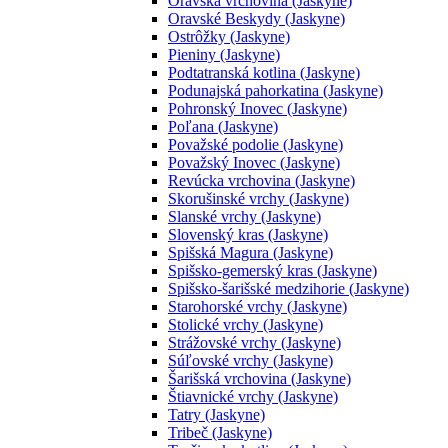
Oravská vrchovina (Jaskyne)
Oravské Beskydy (Jaskyne)
Ostrôžky (Jaskyne)
Pieniny (Jaskyne)
Podtatranská kotlina (Jaskyne)
Podunajská pahorkatina (Jaskyne)
Pohronský Inovec (Jaskyne)
Poľana (Jaskyne)
Považské podolie (Jaskyne)
Považský Inovec (Jaskyne)
Revúcka vrchovina (Jaskyne)
Skorušinské vrchy (Jaskyne)
Slanské vrchy (Jaskyne)
Slovenský kras (Jaskyne)
Spišská Magura (Jaskyne)
Spišsko-gemerský kras (Jaskyne)
Spišsko-šarišské medzihorie (Jaskyne)
Starohorské vrchy (Jaskyne)
Stolické vrchy (Jaskyne)
Strážovské vrchy (Jaskyne)
Súľovské vrchy (Jaskyne)
Šarišská vrchovina (Jaskyne)
Štiavnické vrchy (Jaskyne)
Tatry (Jaskyne)
Tribeč (Jaskyne)