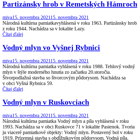
Partizánsky hrob v Remetských Hámroch
miva
15. novembra 2021
15. novembra 2021
Národná kultúrna pamiatkavyhlásená v roku 1963. Partizánsky hrob
z roku 1944. Nachádza sa v lokalite Lazy.
Čítaj ďalej
Vodný mlyn vo Vyšnej Rybnici
miva
15. novembra 2021
15. novembra 2021
Národná kultúrna pamiatka vyhlásená v roku 1988. Tehlový vodný
mlyn v štýle moderného hnutia zo začiatku 20.storočia.
Štvorpodlažná stavba so štvorcovým pôdorysom. Nachádza sa
v obci Vyšná Rybnica 59.
Čítaj ďalej
Vodný mlyn v Ruskovciach
miva
15. novembra 2021
15. novembra 2021
Národná kultúrna pamiatka Vodný mlyn a píla vyhlásená v roku
1993. Nachádza sa v obci Ruskovce 71 v lokalite Pasienok. Tvoria
ju viaceré pamiatkové objekty: Vodný mlyn. Postavený bol v roku
1919. Prízemná stavba s obdĺžnikovým pôdorysom. Vodná píla.