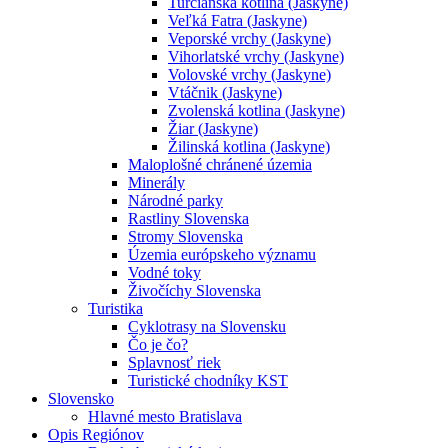
Turčianska kotlina (Jaskyne)
Veľká Fatra (Jaskyne)
Veporské vrchy (Jaskyne)
Vihorlatské vrchy (Jaskyne)
Volovské vrchy (Jaskyne)
Vtáčnik (Jaskyne)
Zvolenská kotlina (Jaskyne)
Žiar (Jaskyne)
Žilinská kotlina (Jaskyne)
Maloplošné chránené územia
Minerály
Národné parky
Rastliny Slovenska
Stromy Slovenska
Územia európskeho významu
Vodné toky
Živočíchy Slovenska
Turistika
Cyklotrasy na Slovensku
Čo je čo?
Splavnosť riek
Turistické chodníky KST
Slovensko
Hlavné mesto Bratislava
Opis Regiónov