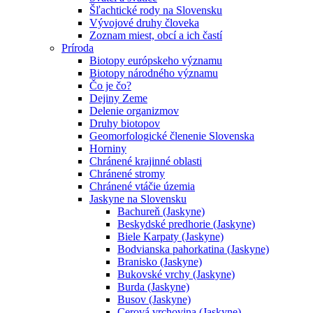
Šľachtické rody na Slovensku
Vývojové druhy človeka
Zoznam miest, obcí a ich častí
Príroda
Biotopy európskeho významu
Biotopy národného významu
Čo je čo?
Dejiny Zeme
Delenie organizmov
Druhy biotopov
Geomorfologické členenie Slovenska
Horniny
Chránené krajinné oblasti
Chránené stromy
Chránené vtáčie územia
Jaskyne na Slovensku
Bachureň (Jaskyne)
Beskydské predhorie (Jaskyne)
Biele Karpaty (Jaskyne)
Bodvianska pahorkatina (Jaskyne)
Branisko (Jaskyne)
Bukovské vrchy (Jaskyne)
Burda (Jaskyne)
Busov (Jaskyne)
Cerová vrchovina (Jaskyne)