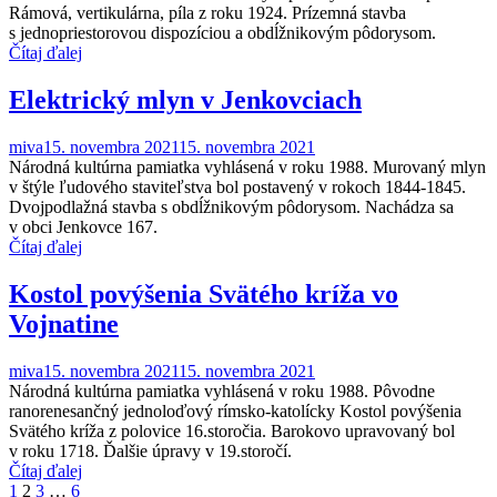
Rámová, vertikulárna, píla z roku 1924. Prízemná stavba
s jednopriestorovou dispozíciou a obdĺžnikovým pôdorysom.
Čítaj ďalej
Elektrický mlyn v Jenkovciach
miva
15. novembra 2021
15. novembra 2021
Národná kultúrna pamiatka vyhlásená v roku 1988. Murovaný mlyn
v štýle ľudového staviteľstva bol postavený v rokoch 1844-1845.
Dvojpodlažná stavba s obdĺžnikovým pôdorysom. Nachádza sa
v obci Jenkovce 167.
Čítaj ďalej
Kostol povýšenia Svätého kríža vo
Vojnatine
miva
15. novembra 2021
15. novembra 2021
Národná kultúrna pamiatka vyhlásená v roku 1988. Pôvodne
ranorenesančný jednoloďový rímsko-katolícky Kostol povýšenia
Svätého kríža z polovice 16.storočia. Barokovo upravovaný bol
v roku 1718. Ďalšie úpravy v 19.storočí.
Čítaj ďalej
Stránkovanie
1
2
3
…
6