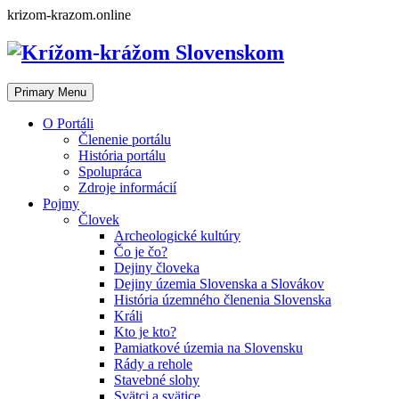
Skip
krizom-krazom.online
to
content
Primary Menu
O Portáli
Členenie portálu
História portálu
Spolupráca
Zdroje informácií
Pojmy
Človek
Archeologické kultúry
Čo je čo?
Dejiny človeka
Dejiny územia Slovenska a Slovákov
História územného členenia Slovenska
Králi
Kto je kto?
Pamiatkové územia na Slovensku
Rády a rehole
Stavebné slohy
Svätci a svätice