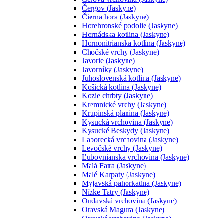
Čergov (Jaskyne)
Čierna hora (Jaskyne)
Horehronské podolie (Jaskyne)
Hornádska kotlina (Jaskyne)
Hornonitrianska kotlina (Jaskyne)
Chočské vrchy (Jaskyne)
Javorie (Jaskyne)
Javorníky (Jaskyne)
Juhoslovenská kotlina (Jaskyne)
Košická kotlina (Jaskyne)
Kozie chrbty (Jaskyne)
Kremnické vrchy (Jaskyne)
Krupinská planina (Jaskyne)
Kysucká vrchovina (Jaskyne)
Kysucké Beskydy (Jaskyne)
Laborecká vrchovina (Jaskyne)
Levočské vrchy (Jaskyne)
Ľubovnianska vrchovina (Jaskyne)
Malá Fatra (Jaskyne)
Malé Karpaty (Jaskyne)
Myjavská pahorkatina (Jaskyne)
Nízke Tatry (Jaskyne)
Ondavská vrchovina (Jaskyne)
Oravská Magura (Jaskyne)