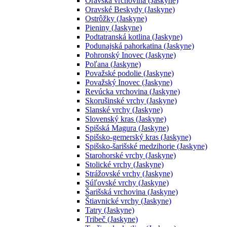
Oravská vrchovina (Jaskyne)
Oravské Beskydy (Jaskyne)
Ostrôžky (Jaskyne)
Pieniny (Jaskyne)
Podtatranská kotlina (Jaskyne)
Podunajská pahorkatina (Jaskyne)
Pohronský Inovec (Jaskyne)
Poľana (Jaskyne)
Považské podolie (Jaskyne)
Považský Inovec (Jaskyne)
Revúcka vrchovina (Jaskyne)
Skorušinské vrchy (Jaskyne)
Slanské vrchy (Jaskyne)
Slovenský kras (Jaskyne)
Spišská Magura (Jaskyne)
Spišsko-gemerský kras (Jaskyne)
Spišsko-šarišské medzihorie (Jaskyne)
Starohorské vrchy (Jaskyne)
Stolické vrchy (Jaskyne)
Strážovské vrchy (Jaskyne)
Súľovské vrchy (Jaskyne)
Šarišská vrchovina (Jaskyne)
Štiavnické vrchy (Jaskyne)
Tatry (Jaskyne)
Tribeč (Jaskyne)