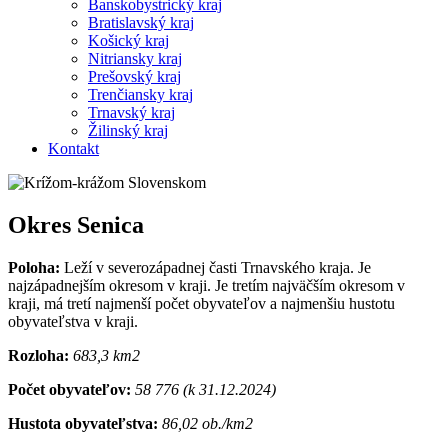
Banskobystrický kraj
Bratislavský kraj
Košický kraj
Nitriansky kraj
Prešovský kraj
Trenčiansky kraj
Trnavský kraj
Žilinský kraj
Kontakt
Okres Senica
Poloha:
Leží v severozápadnej časti Trnavského kraja. Je
najzápadnejším okresom v kraji. Je tretím najväčším okresom v
kraji, má tretí najmenší počet obyvateľov a najmenšiu hustotu
obyvateľstva v kraji.
Rozloha:
683,3 km2
Počet obyvateľov:
58 776 (k 31.12.2024)
Hustota obyvateľstva:
86,02 ob./km2