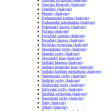
Oravská vrchovina (Jaskyne)
Oravské Beskydy (Jaskyne)
Ostrôžky (Jaskyne)
Pieniny (Jaskyne)
Podtatranská kotlina (Jaskyne)
Podunajská pahorkatina (Jaskyne)
Pohronský Inovec (Jaskyne)
Poľana (Jaskyne)
Považské podolie (Jaskyne)
Považský Inovec (Jaskyne)
Revúcka vrchovina (Jaskyne)
Skorušinské vrchy (Jaskyne)
Slanské vrchy (Jaskyne)
Slovenský kras (Jaskyne)
Spišská Magura (Jaskyne)
Spišsko-gemerský kras (Jaskyne)
Spišsko-šarišské medzihorie (Jaskyne)
Starohorské vrchy (Jaskyne)
Stolické vrchy (Jaskyne)
Strážovské vrchy (Jaskyne)
Súľovské vrchy (Jaskyne)
Šarišská vrchovina (Jaskyne)
Štiavnické vrchy (Jaskyne)
Tatry (Jaskyne)
Tribeč (Jaskyne)