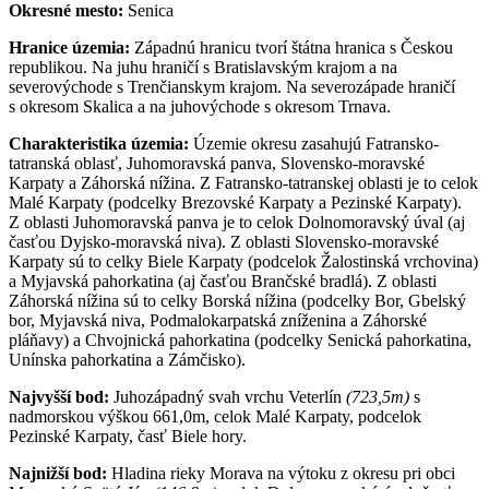
Okresné mesto:
Senica
Hranice územia:
Západnú hranicu tvorí štátna hranica s Českou
republikou. Na juhu hraničí s Bratislavským krajom a na
severovýchode s Trenčianskym krajom. Na severozápade hraničí
s okresom Skalica a na juhovýchode s okresom Trnava.
Charakteristika územia:
Územie okresu zasahujú Fatransko-
tatranská oblasť, Juhomoravská panva, Slovensko-moravské
Karpaty a Záhorská nížina. Z Fatransko-tatranskej oblasti je to celok
Malé Karpaty (podcelky Brezovské Karpaty a Pezinské Karpaty).
Z oblasti Juhomoravská panva je to celok Dolnomoravský úval (aj
časťou Dyjsko-moravská niva). Z oblasti Slovensko-moravské
Karpaty sú to celky Biele Karpaty (podcelok Žalostinská vrchovina)
a Myjavská pahorkatina (aj časťou Brančské bradlá). Z oblasti
Záhorská nížina sú to celky Borská nížina (podcelky Bor, Gbelský
bor, Myjavská niva, Podmalokarpatská zníženina a Záhorské
pláňavy) a Chvojnická pahorkatina (podcelky Senická pahorkatina,
Unínska pahorkatina a Zámčisko).
Najvyšší bod:
Juhozápadný svah vrchu Veterlín
(723,5m)
s
nadmorskou výškou 661,0m, celok Malé Karpaty, podcelok
Pezinské Karpaty, časť Biele hory.
Najnižší bod:
Hladina rieky Morava na výtoku z okresu pri obci