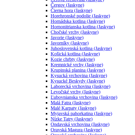
Čergov (Jaskyne)
Čierna hora (Jaskyne)
Horehronské podolie (Jaskyne)
Hornádska kotlina (Jaskyne)
Hornonitrianska kotlina (Jaskyne)
Chočské vrchy (Jaskyne)
Javorie (Jaskyne)
Javorníky (Jaskyne)
Juhoslovenská kotlina (Jaskyne)
Košická kotlina (Jaskyne)
Kozie chrbty (Jaskyne)
Kremnické vrchy (Jaskyne)
Krupinská planina (Jaskyne)
Kysucká vrchovina (Jaskyne)
Kysucké Beskydy (Jaskyne)
Laborecká vrchovina (Jaskyne)
Levočské vrchy (Jaskyne)
Ľubovnianska vrchovina (Jaskyne)
Malá Fatra (Jaskyne)
Malé Karpaty (Jaskyne)
Myjavská pahorkatina (Jaskyne)
Nízke Tatry (Jaskyne)
Ondavská vrchovina (Jaskyne)
Oravská Magura (Jaskyne)