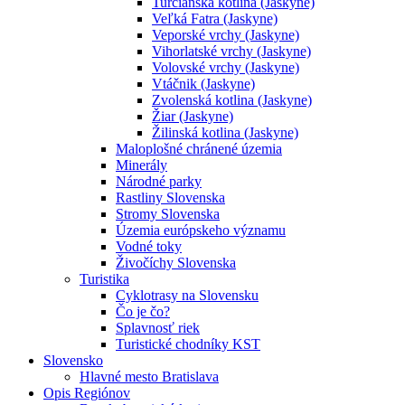
Turčianska kotlina (Jaskyne)
Veľká Fatra (Jaskyne)
Veporské vrchy (Jaskyne)
Vihorlatské vrchy (Jaskyne)
Volovské vrchy (Jaskyne)
Vtáčnik (Jaskyne)
Zvolenská kotlina (Jaskyne)
Žiar (Jaskyne)
Žilinská kotlina (Jaskyne)
Maloplošné chránené územia
Minerály
Národné parky
Rastliny Slovenska
Stromy Slovenska
Územia európskeho významu
Vodné toky
Živočíchy Slovenska
Turistika
Cyklotrasy na Slovensku
Čo je čo?
Splavnosť riek
Turistické chodníky KST
Slovensko
Hlavné mesto Bratislava
Opis Regiónov