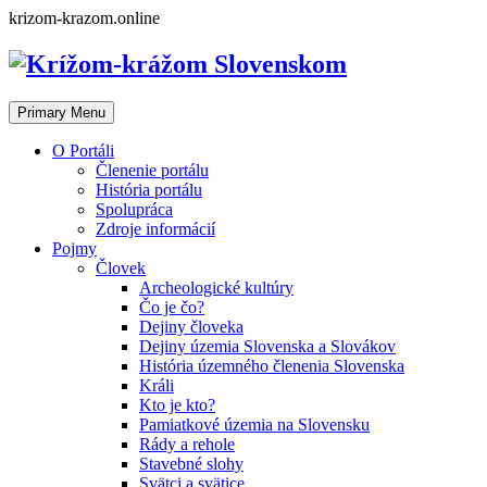
Skip
krizom-krazom.online
to
content
Primary Menu
O Portáli
Členenie portálu
História portálu
Spolupráca
Zdroje informácií
Pojmy
Človek
Archeologické kultúry
Čo je čo?
Dejiny človeka
Dejiny územia Slovenska a Slovákov
História územného členenia Slovenska
Králi
Kto je kto?
Pamiatkové územia na Slovensku
Rády a rehole
Stavebné slohy
Svätci a svätice