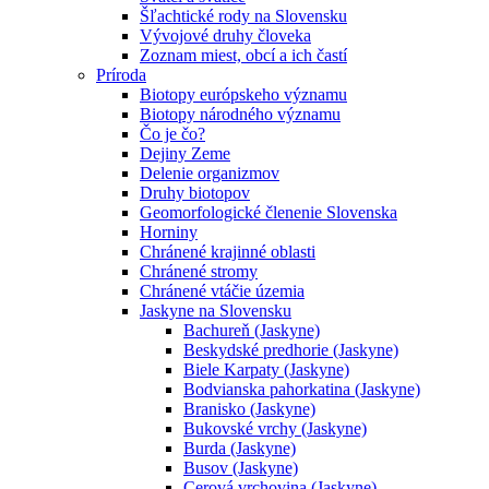
Šľachtické rody na Slovensku
Vývojové druhy človeka
Zoznam miest, obcí a ich častí
Príroda
Biotopy európskeho významu
Biotopy národného významu
Čo je čo?
Dejiny Zeme
Delenie organizmov
Druhy biotopov
Geomorfologické členenie Slovenska
Horniny
Chránené krajinné oblasti
Chránené stromy
Chránené vtáčie územia
Jaskyne na Slovensku
Bachureň (Jaskyne)
Beskydské predhorie (Jaskyne)
Biele Karpaty (Jaskyne)
Bodvianska pahorkatina (Jaskyne)
Branisko (Jaskyne)
Bukovské vrchy (Jaskyne)
Burda (Jaskyne)
Busov (Jaskyne)
Cerová vrchovina (Jaskyne)