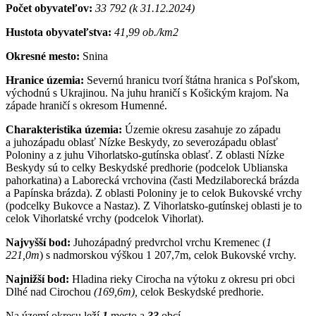
Počet obyvateľov:
33 792 (k 31.12.2024)
Hustota obyvateľstva:
41,99 ob./km2
Okresné mesto:
Snina
Hranice územia:
Severnú hranicu tvorí štátna hranica s Poľskom,
východnú s Ukrajinou. Na juhu hraničí s Košickým krajom. Na
západe hraničí s okresom Humenné.
Charakteristika územia:
Územie okresu zasahuje zo západu
a juhozápadu oblasť Nízke Beskydy, zo severozápadu oblasť
Poloniny a z juhu Vihorlatsko-gutínska oblasť. Z oblasti Nízke
Beskydy sú to celky Beskydské predhorie (podcelok Ublianska
pahorkatina) a Laborecká vrchovina (časti Medzilaborecká brázda
a Papínska brázda). Z oblasti Poloniny je to celok Bukovské vrchy
(podcelky Bukovce a Nastaz). Z Vihorlatsko-gutínskej oblasti je to
celok Vihorlatské vrchy (podcelok Vihorlat).
Najvyšší bod:
Juhozápadný predvrchol vrchu Kremenec (
1
221,0m
) s nadmorskou výškou 1 207,7m, celok Bukovské vrchy.
Najnižší bod:
Hladina rieky Cirocha na výtoku z okresu pri obci
Dlhé nad Cirochou
(169,6m),
celok Beskydské predhorie.
Na území okresu leží
1
mesto a
33
obcí.