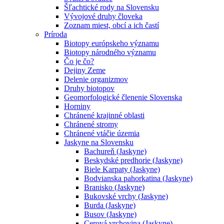
Šľachtické rody na Slovensku
Vývojové druhy človeka
Zoznam miest, obcí a ich častí
Príroda
Biotopy európskeho významu
Biotopy národného významu
Čo je čo?
Dejiny Zeme
Delenie organizmov
Druhy biotopov
Geomorfologické členenie Slovenska
Horniny
Chránené krajinné oblasti
Chránené stromy
Chránené vtáčie územia
Jaskyne na Slovensku
Bachureň (Jaskyne)
Beskydské predhorie (Jaskyne)
Biele Karpaty (Jaskyne)
Bodvianska pahorkatina (Jaskyne)
Branisko (Jaskyne)
Bukovské vrchy (Jaskyne)
Burda (Jaskyne)
Busov (Jaskyne)
Cerová vrchovina (Jaskyne)