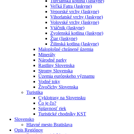
Turčianska kotlina (Jaskyne)
Veľká Fatra (Jaskyne)
Veporské vrchy (Jaskyne)
Vihorlatské vrchy (Jaskyne)
Volovské vrchy (Jaskyne)
Vtáčnik (Jaskyne)
Zvolenská kotlina (Jaskyne)
Žiar (Jaskyne)
Žilinská kotlina (Jaskyne)
Maloplošné chránené územia
Minerály
Národné parky
Rastliny Slovenska
Stromy Slovenska
Územia európskeho významu
Vodné toky
Živočíchy Slovenska
Turistika
Cyklotrasy na Slovensku
Čo je čo?
Splavnosť riek
Turistické chodníky KST
Slovensko
Hlavné mesto Bratislava
Opis Regiónov