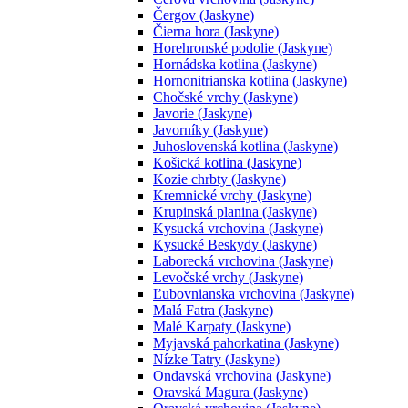
Čergov (Jaskyne)
Čierna hora (Jaskyne)
Horehronské podolie (Jaskyne)
Hornádska kotlina (Jaskyne)
Hornonitrianska kotlina (Jaskyne)
Chočské vrchy (Jaskyne)
Javorie (Jaskyne)
Javorníky (Jaskyne)
Juhoslovenská kotlina (Jaskyne)
Košická kotlina (Jaskyne)
Kozie chrbty (Jaskyne)
Kremnické vrchy (Jaskyne)
Krupinská planina (Jaskyne)
Kysucká vrchovina (Jaskyne)
Kysucké Beskydy (Jaskyne)
Laborecká vrchovina (Jaskyne)
Levočské vrchy (Jaskyne)
Ľubovnianska vrchovina (Jaskyne)
Malá Fatra (Jaskyne)
Malé Karpaty (Jaskyne)
Myjavská pahorkatina (Jaskyne)
Nízke Tatry (Jaskyne)
Ondavská vrchovina (Jaskyne)
Oravská Magura (Jaskyne)