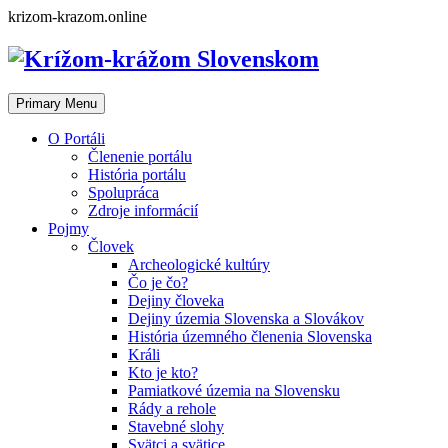
Skip
krizom-krazom.online
to
content
Primary Menu
O Portáli
Členenie portálu
História portálu
Spolupráca
Zdroje informácií
Pojmy
Človek
Archeologické kultúry
Čo je čo?
Dejiny človeka
Dejiny územia Slovenska a Slovákov
História územného členenia Slovenska
Králi
Kto je kto?
Pamiatkové územia na Slovensku
Rády a rehole
Stavebné slohy
Svätci a svätice