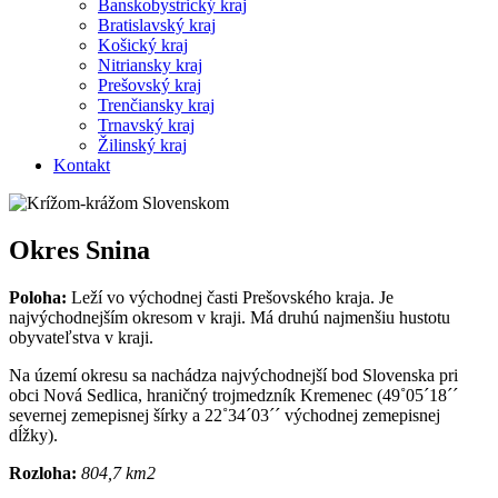
Banskobystrický kraj
Bratislavský kraj
Košický kraj
Nitriansky kraj
Prešovský kraj
Trenčiansky kraj
Trnavský kraj
Žilinský kraj
Kontakt
Okres Snina
Poloha:
Leží vo východnej časti Prešovského kraja. Je
najvýchodnejším okresom v kraji. Má druhú najmenšiu hustotu
obyvateľstva v kraji.
Na území okresu sa nachádza najvýchodnejší bod Slovenska pri
obci Nová Sedlica, hraničný trojmedzník Kremenec (49˚05´18´´
severnej zemepisnej šírky a 22˚34´03´´ východnej zemepisnej
dĺžky).
Rozloha:
804,7 km2