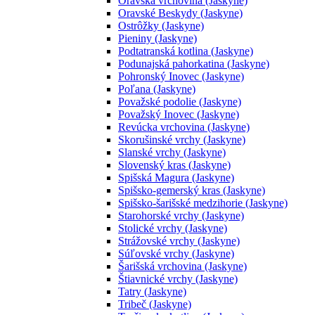
Oravská vrchovina (Jaskyne)
Oravské Beskydy (Jaskyne)
Ostrôžky (Jaskyne)
Pieniny (Jaskyne)
Podtatranská kotlina (Jaskyne)
Podunajská pahorkatina (Jaskyne)
Pohronský Inovec (Jaskyne)
Poľana (Jaskyne)
Považské podolie (Jaskyne)
Považský Inovec (Jaskyne)
Revúcka vrchovina (Jaskyne)
Skorušinské vrchy (Jaskyne)
Slanské vrchy (Jaskyne)
Slovenský kras (Jaskyne)
Spišská Magura (Jaskyne)
Spišsko-gemerský kras (Jaskyne)
Spišsko-šarišské medzihorie (Jaskyne)
Starohorské vrchy (Jaskyne)
Stolické vrchy (Jaskyne)
Strážovské vrchy (Jaskyne)
Súľovské vrchy (Jaskyne)
Šarišská vrchovina (Jaskyne)
Štiavnické vrchy (Jaskyne)
Tatry (Jaskyne)
Tribeč (Jaskyne)