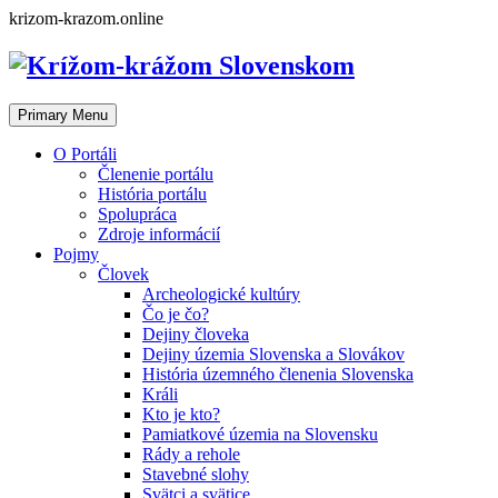
Skip
krizom-krazom.online
to
content
Primary Menu
O Portáli
Členenie portálu
História portálu
Spolupráca
Zdroje informácií
Pojmy
Človek
Archeologické kultúry
Čo je čo?
Dejiny človeka
Dejiny územia Slovenska a Slovákov
História územného členenia Slovenska
Králi
Kto je kto?
Pamiatkové územia na Slovensku
Rády a rehole
Stavebné slohy
Svätci a svätice