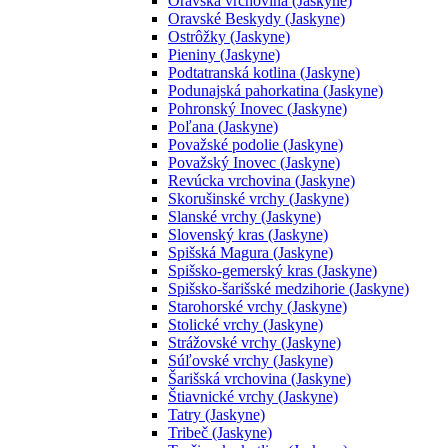
Oravská vrchovina (Jaskyne)
Oravské Beskydy (Jaskyne)
Ostrôžky (Jaskyne)
Pieniny (Jaskyne)
Podtatranská kotlina (Jaskyne)
Podunajská pahorkatina (Jaskyne)
Pohronský Inovec (Jaskyne)
Poľana (Jaskyne)
Považské podolie (Jaskyne)
Považský Inovec (Jaskyne)
Revúcka vrchovina (Jaskyne)
Skorušinské vrchy (Jaskyne)
Slanské vrchy (Jaskyne)
Slovenský kras (Jaskyne)
Spišská Magura (Jaskyne)
Spišsko-gemerský kras (Jaskyne)
Spišsko-šarišské medzihorie (Jaskyne)
Starohorské vrchy (Jaskyne)
Stolické vrchy (Jaskyne)
Strážovské vrchy (Jaskyne)
Súľovské vrchy (Jaskyne)
Šarišská vrchovina (Jaskyne)
Štiavnické vrchy (Jaskyne)
Tatry (Jaskyne)
Tribeč (Jaskyne)