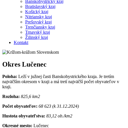
Banskobystrický kraj
Bratislavský kraj
Košický kraj
Nitriansky kraj
Prešovský kraj
Trenčiansky kraj
Trnavský kraj
Žilinský kraj
Kontakt
Okres Lučenec
Poloha:
Leží v južnej časti Banskobystrického kraja. Je tretím
najväčším okresom v kraji a má tretí najväčší počet obyvateľov v
kraji.
Rozloha:
825,6 km2
Počet obyvateľov:
68 623 (k 31.12.2024)
Hustota obyvateľstva:
83,12 ob./km2
Okresné mesto:
Lučenec