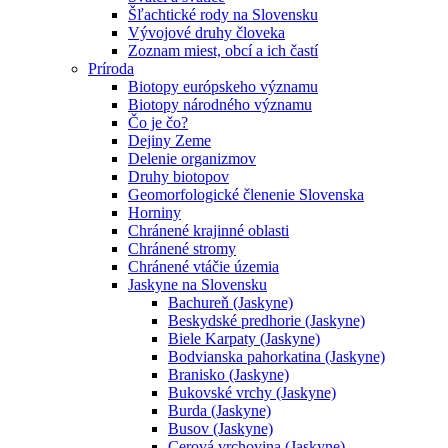
Šľachtické rody na Slovensku
Vývojové druhy človeka
Zoznam miest, obcí a ich častí
Príroda
Biotopy európskeho významu
Biotopy národného významu
Čo je čo?
Dejiny Zeme
Delenie organizmov
Druhy biotopov
Geomorfologické členenie Slovenska
Horniny
Chránené krajinné oblasti
Chránené stromy
Chránené vtáčie územia
Jaskyne na Slovensku
Bachureň (Jaskyne)
Beskydské predhorie (Jaskyne)
Biele Karpaty (Jaskyne)
Bodvianska pahorkatina (Jaskyne)
Branisko (Jaskyne)
Bukovské vrchy (Jaskyne)
Burda (Jaskyne)
Busov (Jaskyne)
Cerová vrchovina (Jaskyne)