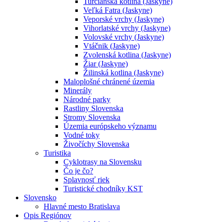
Turčianska kotlina (Jaskyne)
Veľká Fatra (Jaskyne)
Veporské vrchy (Jaskyne)
Vihorlatské vrchy (Jaskyne)
Volovské vrchy (Jaskyne)
Vtáčnik (Jaskyne)
Zvolenská kotlina (Jaskyne)
Žiar (Jaskyne)
Žilinská kotlina (Jaskyne)
Maloplošné chránené územia
Minerály
Národné parky
Rastliny Slovenska
Stromy Slovenska
Územia európskeho významu
Vodné toky
Živočíchy Slovenska
Turistika
Cyklotrasy na Slovensku
Čo je čo?
Splavnosť riek
Turistické chodníky KST
Slovensko
Hlavné mesto Bratislava
Opis Regiónov