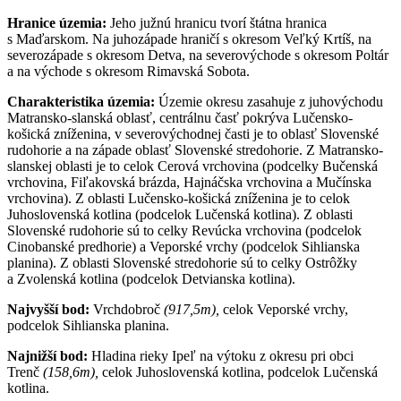
Hranice územia:
Jeho južnú hranicu tvorí štátna hranica
s Maďarskom. Na juhozápade hraničí s okresom Veľký Krtíš, na
severozápade s okresom Detva, na severovýchode s okresom Poltár
a na východe s okresom Rimavská Sobota.
Charakteristika územia:
Územie okresu zasahuje z juhovýchodu
Matransko-slanská oblasť, centrálnu časť pokrýva Lučensko-
košická zníženina, v severovýchodnej časti je to oblasť Slovenské
rudohorie a na západe oblasť Slovenské stredohorie. Z Matransko-
slanskej oblasti je to celok Cerová vrchovina (podcelky Bučenská
vrchovina, Fiľakovská brázda, Hajnáčska vrchovina a Mučínska
vrchovina). Z oblasti Lučensko-košická zníženina je to celok
Juhoslovenská kotlina (podcelok Lučenská kotlina). Z oblasti
Slovenské rudohorie sú to celky Revúcka vrchovina (podcelok
Cinobanské predhorie) a Veporské vrchy (podcelok Sihlianska
planina). Z oblasti Slovenské stredohorie sú to celky Ostrôžky
a Zvolenská kotlina (podcelok Detvianska kotlina).
Najvyšší bod:
Vrchdobroč
(917,5m),
celok Veporské vrchy,
podcelok Sihlianska planina.
Najnižší bod:
Hladina rieky Ipeľ na výtoku z okresu pri obci
Trenč
(158,6m),
celok Juhoslovenská kotlina, podcelok Lučenská
kotlina.