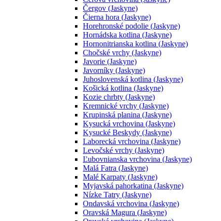
Čergov (Jaskyne)
Čierna hora (Jaskyne)
Horehronské podolie (Jaskyne)
Hornádska kotlina (Jaskyne)
Hornonitrianska kotlina (Jaskyne)
Chočské vrchy (Jaskyne)
Javorie (Jaskyne)
Javorníky (Jaskyne)
Juhoslovenská kotlina (Jaskyne)
Košická kotlina (Jaskyne)
Kozie chrbty (Jaskyne)
Kremnické vrchy (Jaskyne)
Krupinská planina (Jaskyne)
Kysucká vrchovina (Jaskyne)
Kysucké Beskydy (Jaskyne)
Laborecká vrchovina (Jaskyne)
Levočské vrchy (Jaskyne)
Ľubovnianska vrchovina (Jaskyne)
Malá Fatra (Jaskyne)
Malé Karpaty (Jaskyne)
Myjavská pahorkatina (Jaskyne)
Nízke Tatry (Jaskyne)
Ondavská vrchovina (Jaskyne)
Oravská Magura (Jaskyne)