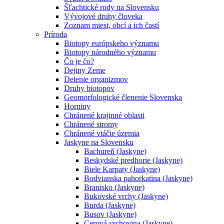
Šľachtické rody na Slovensku
Vývojové druhy človeka
Zoznam miest, obcí a ich častí
Príroda
Biotopy európskeho významu
Biotopy národného významu
Čo je čo?
Dejiny Zeme
Delenie organizmov
Druhy biotopov
Geomorfologické členenie Slovenska
Horniny
Chránené krajinné oblasti
Chránené stromy
Chránené vtáčie územia
Jaskyne na Slovensku
Bachureň (Jaskyne)
Beskydské predhorie (Jaskyne)
Biele Karpaty (Jaskyne)
Bodvianska pahorkatina (Jaskyne)
Branisko (Jaskyne)
Bukovské vrchy (Jaskyne)
Burda (Jaskyne)
Busov (Jaskyne)
Cerová vrchovina (Jaskyne)