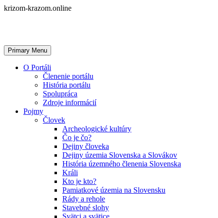
Skip
krizom-krazom.online
to
content
Primary Menu
O Portáli
Členenie portálu
História portálu
Spolupráca
Zdroje informácií
Pojmy
Človek
Archeologické kultúry
Čo je čo?
Dejiny človeka
Dejiny územia Slovenska a Slovákov
História územného členenia Slovenska
Králi
Kto je kto?
Pamiatkové územia na Slovensku
Rády a rehole
Stavebné slohy
Svätci a svätice