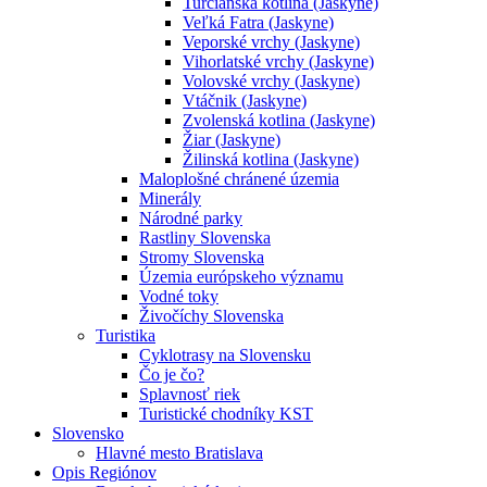
Turčianska kotlina (Jaskyne)
Veľká Fatra (Jaskyne)
Veporské vrchy (Jaskyne)
Vihorlatské vrchy (Jaskyne)
Volovské vrchy (Jaskyne)
Vtáčnik (Jaskyne)
Zvolenská kotlina (Jaskyne)
Žiar (Jaskyne)
Žilinská kotlina (Jaskyne)
Maloplošné chránené územia
Minerály
Národné parky
Rastliny Slovenska
Stromy Slovenska
Územia európskeho významu
Vodné toky
Živočíchy Slovenska
Turistika
Cyklotrasy na Slovensku
Čo je čo?
Splavnosť riek
Turistické chodníky KST
Slovensko
Hlavné mesto Bratislava
Opis Regiónov