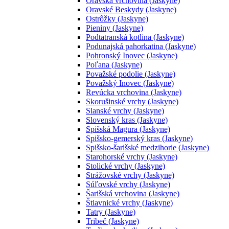
Oravská vrchovina (Jaskyne)
Oravské Beskydy (Jaskyne)
Ostrôžky (Jaskyne)
Pieniny (Jaskyne)
Podtatranská kotlina (Jaskyne)
Podunajská pahorkatina (Jaskyne)
Pohronský Inovec (Jaskyne)
Poľana (Jaskyne)
Považské podolie (Jaskyne)
Považský Inovec (Jaskyne)
Revúcka vrchovina (Jaskyne)
Skorušinské vrchy (Jaskyne)
Slanské vrchy (Jaskyne)
Slovenský kras (Jaskyne)
Spišská Magura (Jaskyne)
Spišsko-gemerský kras (Jaskyne)
Spišsko-šarišské medzihorie (Jaskyne)
Starohorské vrchy (Jaskyne)
Stolické vrchy (Jaskyne)
Strážovské vrchy (Jaskyne)
Súľovské vrchy (Jaskyne)
Šarišská vrchovina (Jaskyne)
Štiavnické vrchy (Jaskyne)
Tatry (Jaskyne)
Tribeč (Jaskyne)