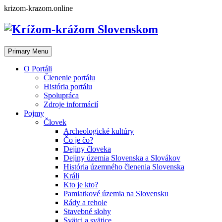
Skip
krizom-krazom.online
to
content
Primary Menu
O Portáli
Členenie portálu
História portálu
Spolupráca
Zdroje informácií
Pojmy
Človek
Archeologické kultúry
Čo je čo?
Dejiny človeka
Dejiny územia Slovenska a Slovákov
História územného členenia Slovenska
Králi
Kto je kto?
Pamiatkové územia na Slovensku
Rády a rehole
Stavebné slohy
Svätci a svätice