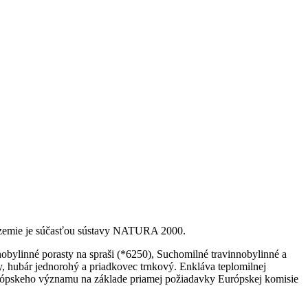
Územie je súčasťou sústavy NATURA 2000.
ylinné porasty na spraši (*6250), Suchomilné travinnobylinné a
, hubár jednorohý a priadkovec trnkový. Enkláva teplomilnej
rópskeho významu na základe priamej požiadavky Európskej komisie