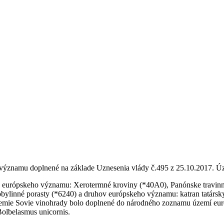
ýznamu doplnené na základe Uznesenia vlády č.495 z 25.10.2017. 
európskeho významu: Xerotermné kroviny (*40A0), Panónske travinnob
bylinné porasty (*6240) a druhov európskeho významu: katran tatársky
Územie Sovie vinohrady bolo doplnené do národného zoznamu území eu
Bolbelasmus unicornis.