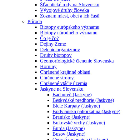
Šľachtické rody na Slovensku
Vývojové druhy človeka
Zoznam miest, obcí a ich častí
Príroda
Biotopy európskeho významu
Biotopy národného významu
Čo je čo?
Dejiny Zeme
Delenie organizmov
Druhy biotopov
Geomorfologické členenie Slovenska
Horniny
Chránené krajinné oblasti
Chránené stromy
Chránené vtáčie územia
Jaskyne na Slovensku
Bachureň (Jaskyne)
Beskydské predhorie (Jaskyne)
Biele Karpaty (Jaskyne)
Bodvianska pahorkatina (Jaskyne)
Branisko (Jaskyne)
Bukovské vrchy (Jaskyne)
Burda (Jaskyne)
Busov (Jaskyne)
Cerová vrchovina (Jaskyne)