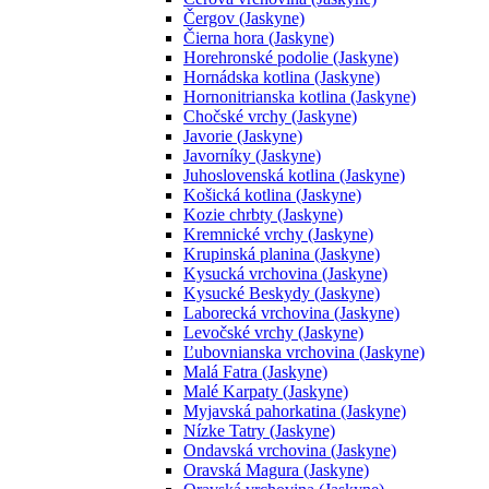
Čergov (Jaskyne)
Čierna hora (Jaskyne)
Horehronské podolie (Jaskyne)
Hornádska kotlina (Jaskyne)
Hornonitrianska kotlina (Jaskyne)
Chočské vrchy (Jaskyne)
Javorie (Jaskyne)
Javorníky (Jaskyne)
Juhoslovenská kotlina (Jaskyne)
Košická kotlina (Jaskyne)
Kozie chrbty (Jaskyne)
Kremnické vrchy (Jaskyne)
Krupinská planina (Jaskyne)
Kysucká vrchovina (Jaskyne)
Kysucké Beskydy (Jaskyne)
Laborecká vrchovina (Jaskyne)
Levočské vrchy (Jaskyne)
Ľubovnianska vrchovina (Jaskyne)
Malá Fatra (Jaskyne)
Malé Karpaty (Jaskyne)
Myjavská pahorkatina (Jaskyne)
Nízke Tatry (Jaskyne)
Ondavská vrchovina (Jaskyne)
Oravská Magura (Jaskyne)