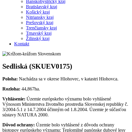
Banskobystrický kraj
Bratislavský kraj
Košický kraj
Nitriansky kraj
Prešovský kraj
Trenčiansky kraj
Trnavský kraj
Žilinský kraj
Kontakt
Sedliská (SKUEV0175)
Poloha:
Nachádza sa v okrese Hlohovec, v katastri Hlohovca.
Rozloha:
44,867ha.
Vyhlásenie:
Územie európskeho významu bolo vyhlásené
Výnosom Ministerstva životného prostredia Slovenskej republiky č.
3/2004-5.1 z 14.7.2004 účinným od 1.8.2004. Územie je súčasťou
sústavy NATURA 2000.
Dôvod ochrany:
Územie bolo vyhlásené z dôvodu ochrany
biotopov európskeho významu: Teplomilné panónske dubové lesy