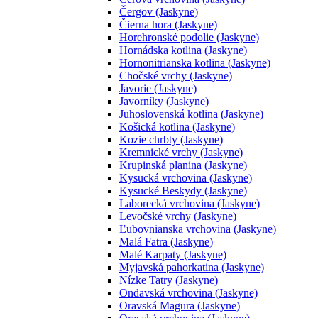
Čergov (Jaskyne)
Čierna hora (Jaskyne)
Horehronské podolie (Jaskyne)
Hornádska kotlina (Jaskyne)
Hornonitrianska kotlina (Jaskyne)
Chočské vrchy (Jaskyne)
Javorie (Jaskyne)
Javorníky (Jaskyne)
Juhoslovenská kotlina (Jaskyne)
Košická kotlina (Jaskyne)
Kozie chrbty (Jaskyne)
Kremnické vrchy (Jaskyne)
Krupinská planina (Jaskyne)
Kysucká vrchovina (Jaskyne)
Kysucké Beskydy (Jaskyne)
Laborecká vrchovina (Jaskyne)
Levočské vrchy (Jaskyne)
Ľubovnianska vrchovina (Jaskyne)
Malá Fatra (Jaskyne)
Malé Karpaty (Jaskyne)
Myjavská pahorkatina (Jaskyne)
Nízke Tatry (Jaskyne)
Ondavská vrchovina (Jaskyne)
Oravská Magura (Jaskyne)