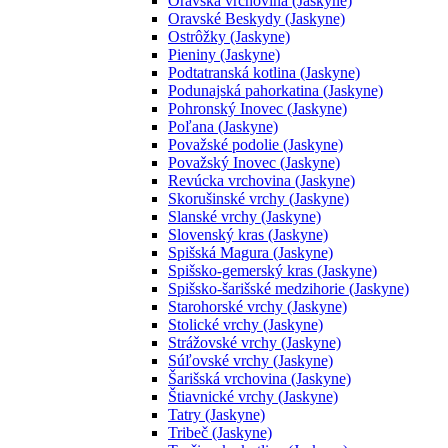
Oravská vrchovina (Jaskyne)
Oravské Beskydy (Jaskyne)
Ostrôžky (Jaskyne)
Pieniny (Jaskyne)
Podtatranská kotlina (Jaskyne)
Podunajská pahorkatina (Jaskyne)
Pohronský Inovec (Jaskyne)
Poľana (Jaskyne)
Považské podolie (Jaskyne)
Považský Inovec (Jaskyne)
Revúcka vrchovina (Jaskyne)
Skorušinské vrchy (Jaskyne)
Slanské vrchy (Jaskyne)
Slovenský kras (Jaskyne)
Spišská Magura (Jaskyne)
Spišsko-gemerský kras (Jaskyne)
Spišsko-šarišské medzihorie (Jaskyne)
Starohorské vrchy (Jaskyne)
Stolické vrchy (Jaskyne)
Strážovské vrchy (Jaskyne)
Súľovské vrchy (Jaskyne)
Šarišská vrchovina (Jaskyne)
Štiavnické vrchy (Jaskyne)
Tatry (Jaskyne)
Tribeč (Jaskyne)