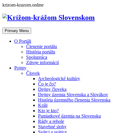
Skip
krizom-krazom.online
to
content
Primary Menu
O Portáli
Členenie portálu
História portálu
Spolupráca
Zdroje informácií
Pojmy
Človek
Archeologické kultúry
Čo je čo?
Dejiny človeka
Dejiny územia Slovenska a Slovákov
História územného členenia Slovenska
Králi
Kto je kto?
Pamiatkové územia na Slovensku
Rády a rehole
Stavebné slohy
Svätci a svätice