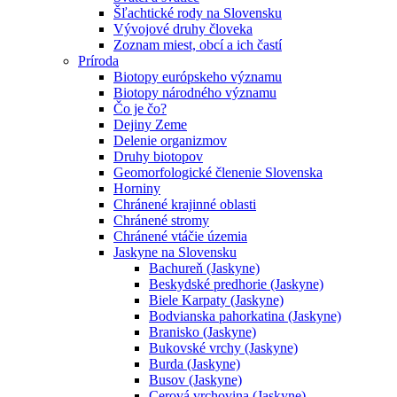
Šľachtické rody na Slovensku
Vývojové druhy človeka
Zoznam miest, obcí a ich častí
Príroda
Biotopy európskeho významu
Biotopy národného významu
Čo je čo?
Dejiny Zeme
Delenie organizmov
Druhy biotopov
Geomorfologické členenie Slovenska
Horniny
Chránené krajinné oblasti
Chránené stromy
Chránené vtáčie územia
Jaskyne na Slovensku
Bachureň (Jaskyne)
Beskydské predhorie (Jaskyne)
Biele Karpaty (Jaskyne)
Bodvianska pahorkatina (Jaskyne)
Branisko (Jaskyne)
Bukovské vrchy (Jaskyne)
Burda (Jaskyne)
Busov (Jaskyne)
Cerová vrchovina (Jaskyne)