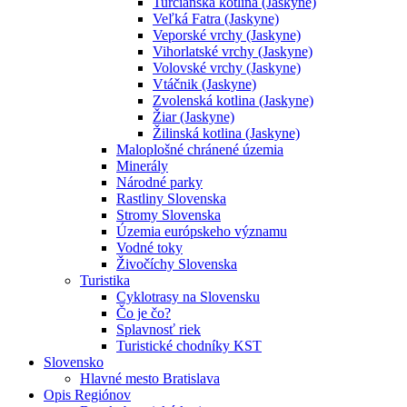
Turčianska kotlina (Jaskyne)
Veľká Fatra (Jaskyne)
Veporské vrchy (Jaskyne)
Vihorlatské vrchy (Jaskyne)
Volovské vrchy (Jaskyne)
Vtáčnik (Jaskyne)
Zvolenská kotlina (Jaskyne)
Žiar (Jaskyne)
Žilinská kotlina (Jaskyne)
Maloplošné chránené územia
Minerály
Národné parky
Rastliny Slovenska
Stromy Slovenska
Územia európskeho významu
Vodné toky
Živočíchy Slovenska
Turistika
Cyklotrasy na Slovensku
Čo je čo?
Splavnosť riek
Turistické chodníky KST
Slovensko
Hlavné mesto Bratislava
Opis Regiónov