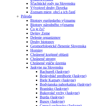
Šľachtické rody na Slovensku
Vývojové druhy človeka
Zoznam miest, obcí a ich častí
Príroda
Biotopy európskeho významu
Biotopy národného významu
Čo je čo?
Dejiny Zeme
Delenie organizmov
Druhy biotopov
Geomorfologické členenie Slovenska
Horniny
Chránené krajinné oblasti
Chránené stromy
Chránené vtáčie územia
Jaskyne na Slovensku
Bachureň (Jaskyne)
Beskydské predhorie (Jaskyne)
Biele Karpaty (Jaskyne)
Bodvianska pahorkatina (Jaskyne)
Branisko (Jaskyne)
Bukovské vrchy (Jaskyne)
Burda (Jaskyne)
Busov (Jaskyne)
Cerová vrchovina (Jaskyne)