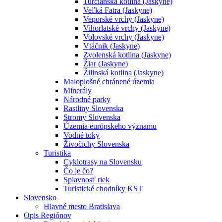
Turčianska kotlina (Jaskyne)
Veľká Fatra (Jaskyne)
Veporské vrchy (Jaskyne)
Vihorlatské vrchy (Jaskyne)
Volovské vrchy (Jaskyne)
Vtáčnik (Jaskyne)
Zvolenská kotlina (Jaskyne)
Žiar (Jaskyne)
Žilinská kotlina (Jaskyne)
Maloplošné chránené územia
Minerály
Národné parky
Rastliny Slovenska
Stromy Slovenska
Územia európskeho významu
Vodné toky
Živočíchy Slovenska
Turistika
Cyklotrasy na Slovensku
Čo je čo?
Splavnosť riek
Turistické chodníky KST
Slovensko
Hlavné mesto Bratislava
Opis Regiónov