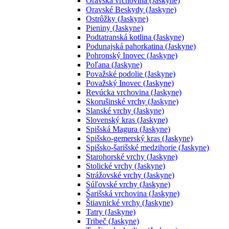
Oravská vrchovina (Jaskyne)
Oravské Beskydy (Jaskyne)
Ostrôžky (Jaskyne)
Pieniny (Jaskyne)
Podtatranská kotlina (Jaskyne)
Podunajská pahorkatina (Jaskyne)
Pohronský Inovec (Jaskyne)
Poľana (Jaskyne)
Považské podolie (Jaskyne)
Považský Inovec (Jaskyne)
Revúcka vrchovina (Jaskyne)
Skorušinské vrchy (Jaskyne)
Slanské vrchy (Jaskyne)
Slovenský kras (Jaskyne)
Spišská Magura (Jaskyne)
Spišsko-gemerský kras (Jaskyne)
Spišsko-šarišské medzihorie (Jaskyne)
Starohorské vrchy (Jaskyne)
Stolické vrchy (Jaskyne)
Strážovské vrchy (Jaskyne)
Súľovské vrchy (Jaskyne)
Šarišská vrchovina (Jaskyne)
Štiavnické vrchy (Jaskyne)
Tatry (Jaskyne)
Tribeč (Jaskyne)