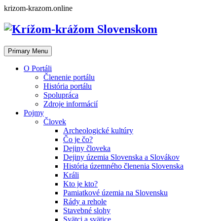
Skip
krizom-krazom.online
to
content
Primary Menu
O Portáli
Členenie portálu
História portálu
Spolupráca
Zdroje informácií
Pojmy
Človek
Archeologické kultúry
Čo je čo?
Dejiny človeka
Dejiny územia Slovenska a Slovákov
História územného členenia Slovenska
Králi
Kto je kto?
Pamiatkové územia na Slovensku
Rády a rehole
Stavebné slohy
Svätci a svätice