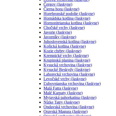
Čergov (Jaskyne)
Čierna hora (Jaskyne)
Horehronské podolie (Jaskyne)
Hornádska kotlina (Jaskyne)
Hornonitrianska kotlina (Jaskyne)
Chočské vrchy (Jaskyne)
Javorie (Jaskyne)
Javorníky (Jaskyne)
Juhoslovenská kotlina (Jaskyne)
Košická kotlina (Jaskyne)
Kozie chrbty (Jaskyne)
Kremnické vrchy (Jaskyne)
Krupinská planina (Jaskyne)
Kysucká vrchovina (Jaskyne)
Kysucké Beskydy (Jaskyne)
Laborecká vrchovina (Jaskyne)
Levočské vrchy (Jaskyne)
Ľubovnianska vrchovina (Jaskyne)
Malá Fatra (Jaskyne)
Malé Karpaty (Jaskyne)
Myjavská pahorkatina (Jaskyne)
Nízke Tatry (Jaskyne)
Ondavská vrchovina (Jaskyne)
Oravská Magura (Jaskyne)