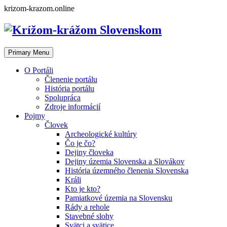
Skip
krizom-krazom.online
to
content
Primary Menu
O Portáli
Členenie portálu
História portálu
Spolupráca
Zdroje informácií
Pojmy
Človek
Archeologické kultúry
Čo je čo?
Dejiny človeka
Dejiny územia Slovenska a Slovákov
História územného členenia Slovenska
Králi
Kto je kto?
Pamiatkové územia na Slovensku
Rády a rehole
Stavebné slohy
Svätci a svätice