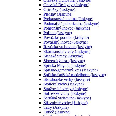
Oravská vrchovina (Jaskyne)
Oravské Beskydy (Jaskyne)
Ostrôžky (Jaskyne)
Pieniny (Jaskyne)
Podtatranská kotlina (Jaskyne)
Podunajská pahorkatina (Jaskyne)
Pohronský Inovec (Jaskyne)
Poľana (Jaskyne)
Považské podolie (Jaskyne)
Považský Inovec (Jaskyne)
Revúcka vrchovina (Jaskyne)
Skorušinské vrchy (Jaskyne)
Slanské vrchy (Jaskyne)
Slovenský kras (Jaskyne)
Spišská Magura (Jaskyne)
Spišsko-gemerský kras (Jaskyne)
Spišsko-šarišské medzihorie (Jaskyne)
Starohorské vrchy (Jaskyne)
Stolické vrchy (Jaskyne)
Strážovské vrchy (Jaskyne)
Súľovské vrchy (Jaskyne)
Šarišská vrchovina (Jaskyne)
Štiavnické vrchy (Jaskyne)
Tatry (Jaskyne)
Tribeč (Jaskyne)