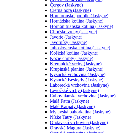
Čergov (Jaskyne)
Čierna hora (Jaskyne)
Horehronské podolie (Jaskyne)
Hornádska kotlina (Jaskyne)
Hornonitrianska kotlina (Jaskyne)
Chočské vrchy (Jaskyne)
Javorie (Jaskyne)
Javorníky (Jaskyne)
Juhoslovenská kotlina (Jaskyne)
Košická kotlina (Jaskyne)
Kozie chrbty (Jaskyne)
Kremnické vrchy (Jaskyne)
Krupinská planina (Jaskyne)
Kysucká vrchovina (Jaskyne)
Kysucké Beskydy (Jaskyne)
Laborecká vrchovina (Jaskyne)
Levočské vrchy (Jaskyne)
Ľubovnianska vrchovina (Jaskyne)
Malá Fatra (Jaskyne)
Malé Karpaty (Jaskyne)
Myjavská pahorkatina (Jaskyne)
Nízke Tatry (Jaskyne)
Ondavská vrchovina (Jaskyne)
Oravská Magura (Jaskyne)