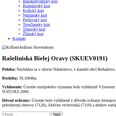
Banskobystrický kraj
Bratislavský kraj
Košický kraj
Nitriansky kraj
Prešovský kraj
Trenčiansky kraj
Trnavský kraj
Žilinský kraj
Kontakt
Rašeliniská Bielej Oravy (SKUEV0191)
Poloha:
Nachádza sa v okrese Námestovo, v katastri obcí Beňadovo,
Rozloha:
39,1684ha.
Vyhlásenie:
Územie európskeho významu bolo vyhlásené Výnosom Mini
NATURA 2000.
Dôvod ochrany:
Územie bolo vyhlásené z dôvodu ochrany biotopov 
prirodzenej obnovy (7120), Aktívne vrchoviská (7110) a druhov euró
Hľadať: