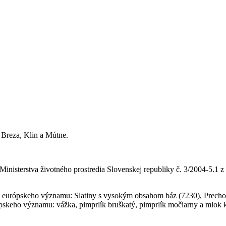
 Breza, Klin a Mútne.
sterstva životného prostredia Slovenskej republiky č. 3/2004-5.1 z
európskeho významu: Slatiny s vysokým obsahom báz (7230), Prechodn
pskeho významu: vážka, pimprlík bruškatý, pimprlík močiarny a mlok 