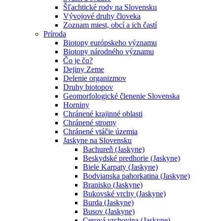
Šľachtické rody na Slovensku
Vývojové druhy človeka
Zoznam miest, obcí a ich častí
Príroda
Biotopy európskeho významu
Biotopy národného významu
Čo je čo?
Dejiny Zeme
Delenie organizmov
Druhy biotopov
Geomorfologické členenie Slovenska
Horniny
Chránené krajinné oblasti
Chránené stromy
Chránené vtáčie územia
Jaskyne na Slovensku
Bachureň (Jaskyne)
Beskydské predhorie (Jaskyne)
Biele Karpaty (Jaskyne)
Bodvianska pahorkatina (Jaskyne)
Branisko (Jaskyne)
Bukovské vrchy (Jaskyne)
Burda (Jaskyne)
Busov (Jaskyne)
Cerová vrchovina (Jaskyne)