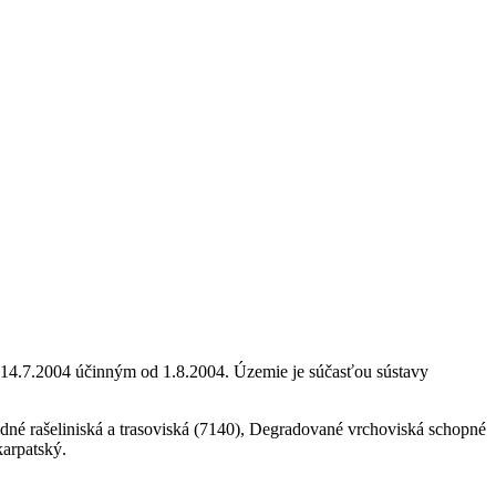
 14.7.2004 účinným od 1.8.2004. Územie je súčasťou sústavy
é rašeliniská a trasoviská (7140), Degradované vrchoviská schopné
karpatský.