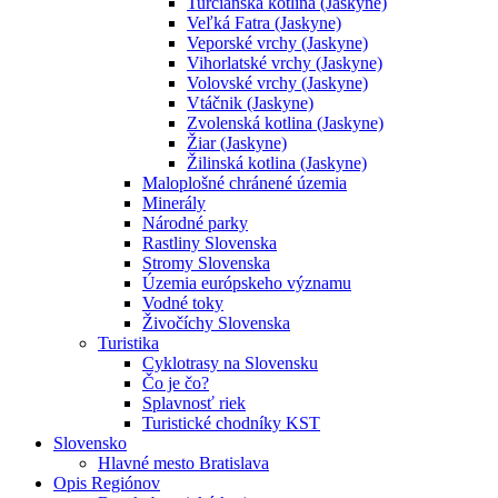
Turčianska kotlina (Jaskyne)
Veľká Fatra (Jaskyne)
Veporské vrchy (Jaskyne)
Vihorlatské vrchy (Jaskyne)
Volovské vrchy (Jaskyne)
Vtáčnik (Jaskyne)
Zvolenská kotlina (Jaskyne)
Žiar (Jaskyne)
Žilinská kotlina (Jaskyne)
Maloplošné chránené územia
Minerály
Národné parky
Rastliny Slovenska
Stromy Slovenska
Územia európskeho významu
Vodné toky
Živočíchy Slovenska
Turistika
Cyklotrasy na Slovensku
Čo je čo?
Splavnosť riek
Turistické chodníky KST
Slovensko
Hlavné mesto Bratislava
Opis Regiónov