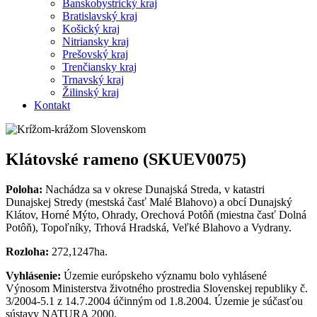
Banskobystrický kraj
Bratislavský kraj
Košický kraj
Nitriansky kraj
Prešovský kraj
Trenčiansky kraj
Trnavský kraj
Žilinský kraj
Kontakt
Klátovské rameno (SKUEV0075)
Poloha:
Nachádza sa v okrese Dunajská Streda, v katastri
Dunajskej Stredy (mestská časť Malé Blahovo) a obcí Dunajský
Klátov, Horné Mýto, Ohrady, Orechová Potôň (miestna časť Dolná
Potôň), Topoľníky, Trhová Hradská, Veľké Blahovo a Vydrany.
Rozloha:
272,1247ha.
Vyhlásenie:
Územie európskeho významu bolo vyhlásené
Výnosom Ministerstva životného prostredia Slovenskej republiky č.
3/2004-5.1 z 14.7.2004 účinným od 1.8.2004. Územie je súčasťou
sústavy NATURA 2000.