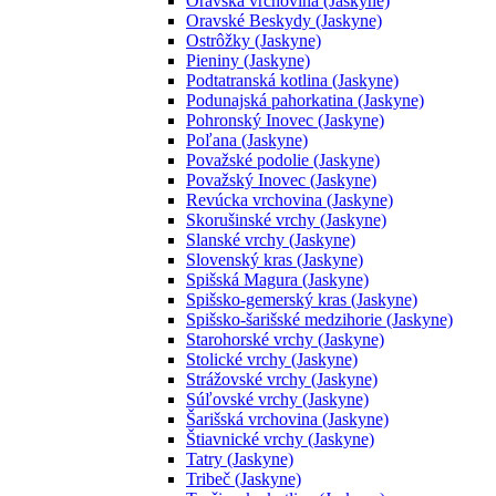
Oravská vrchovina (Jaskyne)
Oravské Beskydy (Jaskyne)
Ostrôžky (Jaskyne)
Pieniny (Jaskyne)
Podtatranská kotlina (Jaskyne)
Podunajská pahorkatina (Jaskyne)
Pohronský Inovec (Jaskyne)
Poľana (Jaskyne)
Považské podolie (Jaskyne)
Považský Inovec (Jaskyne)
Revúcka vrchovina (Jaskyne)
Skorušinské vrchy (Jaskyne)
Slanské vrchy (Jaskyne)
Slovenský kras (Jaskyne)
Spišská Magura (Jaskyne)
Spišsko-gemerský kras (Jaskyne)
Spišsko-šarišské medzihorie (Jaskyne)
Starohorské vrchy (Jaskyne)
Stolické vrchy (Jaskyne)
Strážovské vrchy (Jaskyne)
Súľovské vrchy (Jaskyne)
Šarišská vrchovina (Jaskyne)
Štiavnické vrchy (Jaskyne)
Tatry (Jaskyne)
Tribeč (Jaskyne)