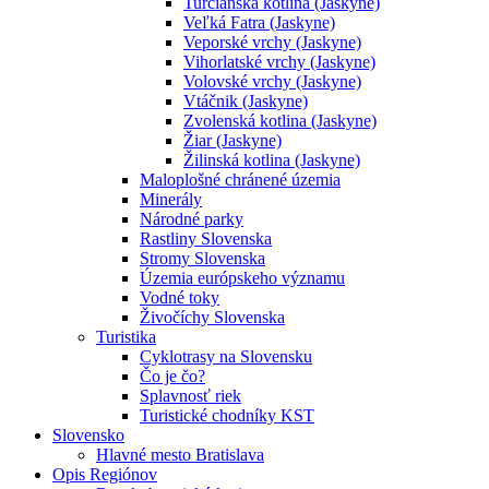
Turčianska kotlina (Jaskyne)
Veľká Fatra (Jaskyne)
Veporské vrchy (Jaskyne)
Vihorlatské vrchy (Jaskyne)
Volovské vrchy (Jaskyne)
Vtáčnik (Jaskyne)
Zvolenská kotlina (Jaskyne)
Žiar (Jaskyne)
Žilinská kotlina (Jaskyne)
Maloplošné chránené územia
Minerály
Národné parky
Rastliny Slovenska
Stromy Slovenska
Územia európskeho významu
Vodné toky
Živočíchy Slovenska
Turistika
Cyklotrasy na Slovensku
Čo je čo?
Splavnosť riek
Turistické chodníky KST
Slovensko
Hlavné mesto Bratislava
Opis Regiónov