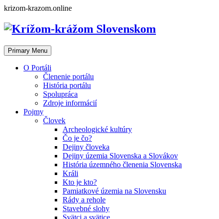
Skip
krizom-krazom.online
to
content
Primary Menu
O Portáli
Členenie portálu
História portálu
Spolupráca
Zdroje informácií
Pojmy
Človek
Archeologické kultúry
Čo je čo?
Dejiny človeka
Dejiny územia Slovenska a Slovákov
História územného členenia Slovenska
Králi
Kto je kto?
Pamiatkové územia na Slovensku
Rády a rehole
Stavebné slohy
Svätci a svätice