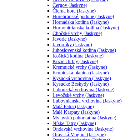
Čergov (Jaskyne)
Čierna hora (Jaskyne)
Horehronské podolie (Jaskyne)
Hornádska kotlina (Jaskyne)
Hornonitrianska kotlina (Jaskyne)
Chočské vrchy (Jaskyne)
Javorie (Jaskyne)
Javorníky (Jaskyne)
Juhoslovenská kotlina (Jaskyne)
Košická kotlina (Jaskyne)
Kozie chrbty (Jaskyne)
Kremnické vrchy (Jaskyne)
Krupinská planina (Jaskyne)
Kysucká vrchovina (Jaskyne)
Kysucké Beskydy (Jaskyne)
Laborecká vrchovina (Jaskyne)
Levočské vrchy (Jaskyne)
Ľubovnianska vrchovina (Jaskyne)
Malá Fatra (Jaskyne)
Malé Karpaty (Jaskyne)
Myjavská pahorkatina (Jaskyne)
Nízke Tatry (Jaskyne)
Ondavská vrchovina (Jaskyne)
Oravská Magura (Jaskyne)