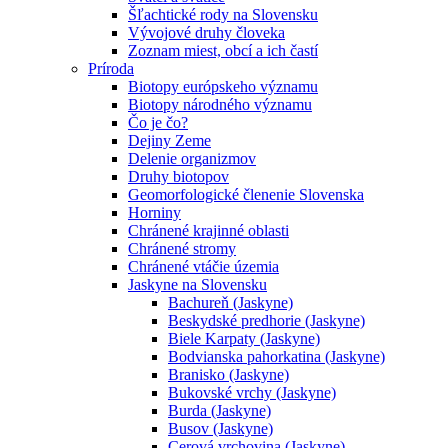
Šľachtické rody na Slovensku
Vývojové druhy človeka
Zoznam miest, obcí a ich častí
Príroda
Biotopy európskeho významu
Biotopy národného významu
Čo je čo?
Dejiny Zeme
Delenie organizmov
Druhy biotopov
Geomorfologické členenie Slovenska
Horniny
Chránené krajinné oblasti
Chránené stromy
Chránené vtáčie územia
Jaskyne na Slovensku
Bachureň (Jaskyne)
Beskydské predhorie (Jaskyne)
Biele Karpaty (Jaskyne)
Bodvianska pahorkatina (Jaskyne)
Branisko (Jaskyne)
Bukovské vrchy (Jaskyne)
Burda (Jaskyne)
Busov (Jaskyne)
Cerová vrchovina (Jaskyne)